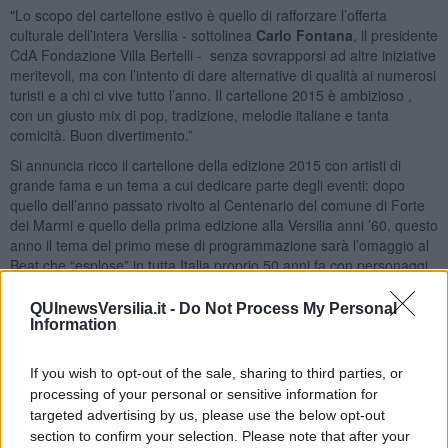
"Lo scopo del cartellone estivo è quello di rafforzare l’offerta
culturale dell’intera Versilia - sottolinea
Carlo Fontana
, il presidente
CdA Fondazione Villa Bertelli - senza sovrapporsi ad altre iniziative
meritevoli, ma con l’intento di dare alternative di qualità ai numerosi
turisti e a chi ci vive tutto l’anno. Il cartellone 2015 è ambizioso ,
con un giusto mix di pop, tradizione, melodie italiane e tanta
comicità. Buon divertimento.”
Si annuncia ricco il cartellone della edizione 2015 con artisti di
grande fama e un tema a cui dedicare parte degli eventi: dopo
quello dell’anno passato rivolto al Centenario del comune di Forte
dei Marmi e quello della prima edizione alla Versilia anni ’60, questo
anno il tema del primo mese di programmazione sarà l’omaggio al
Beat che “esplose” in tutta Italia proprio 50 anni fa con personaggi
della musica che sono passati nei locali versiliesi come la Bussola e
la Capannina.
QUInewsVersilia.it -
Do Not Process My Personal
Information
Tra i tanti ospiti un concerto speciale ed esclusivo, il concerto
doppio dei
Camaleonti e Dik Dik. Ed ancora Maurizio Vandelli, I
Cugini di Campagna, Fausto Leali, i Nomadi e Riccardo Fogli.
If you wish to opt-out of the sale, sharing to third parties, or
Il teatro non mancherà con l’omaggio alla Versilia con una serata di
processing of your personal or sensitive information for
teatro dialettale e la programmazione di cabaret ottimamente
targeted advertising by us, please use the below opt-out
“firmato”: Andrea Perroni, Andrea Pucci, la Compagnia Versiglia in
section to confirm your selection. Please note that after your