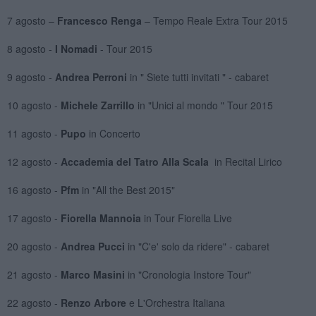
7 agosto –
Francesco Renga
– Tempo Reale Extra Tour 2015
8 agosto -
I Nomadi
- Tour 2015
9 agosto -
Andrea Perroni
in " Siete tutti invitati " - cabaret
10 agosto -
Michele Zarrillo
in "Unici al mondo " Tour 2015
11 agosto -
Pupo
in Concerto
12 agosto -
Accademia del Tatro Alla Scala
in Recital Lirico
16 agosto -
Pfm
in "All the Best 2015"
17 agosto -
Fiorella Mannoia
in Tour Fiorella Live
20 agosto -
Andrea Pucci
in "C'e' solo da ridere" - cabaret
21 agosto -
Marco Masini
in "Cronologia Instore Tour"
22 agosto -
Renzo Arbore
e L'Orchestra Italiana