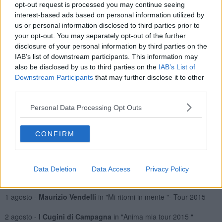
Bocca.
opt-out request is processed you may continue seeing
I concerti sono ancora una volta d’autore:
Fiorella Mannoia,
interest-based ads based on personal information utilized by
Francesco Renga, Pupo, PFM, Marco Masini, Michele Zarrillo,
us or personal information disclosed to third parties prior to
Renzo Arbore e L’Orchestra Italiana
e ancora la serata con
your opt-out. You may separately opt-out of the further
l’Accademia del Teatro alla Scala
in recital lirico e il concerto di
disclosure of your personal information by third parties on the
ottoni.
IAB’s list of downstream participants. This information may
also be disclosed by us to third parties on the
IAB’s List of
Downstream Participants
that may further disclose it to other
Questo il programma degli eventi:
third parties.
11 luglio -
Riccardo Fogli
in concerto - Tour 2015
Personal Data Processing Opt Outs
17 luglio –
Concerto di ottoni
a cura dell’Accademia Teatro alla
CONFIRM
Scala
18 luglio -
I Camaleonti e i Dik Dik
in Concerto Doppio
Data Deletion
Data Access
Privacy Policy
25 luglio -
Fausto Leali
in Tour 2015
1 agosto -
Maurizio Vendelli
in "Mi ritorni in mente "- Tour 2015
2 agosto -
I Cugini di Campagna
in "Anima mia tour 2015 "