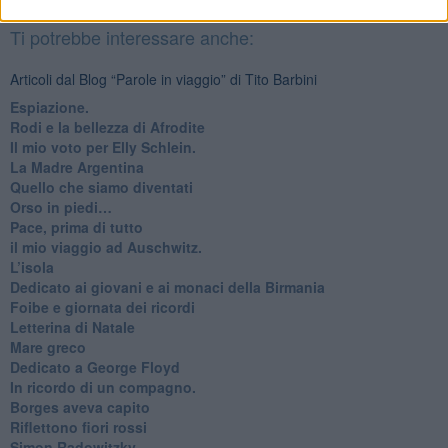
Basta cliccare
QUI
Ti potrebbe interessare anche:
Articoli dal Blog “Parole in viaggio” di Tito Barbini
Espiazione.
Rodi e la bellezza di Afrodite
​Il mio voto per Elly Schlein.
​La Madre Argentina
Quello che siamo diventati
Orso in piedi…
​Pace, prima di tutto
​il mio viaggio ad Auschwitz.
​L’isola
Dedicato ai giovani e ai monaci della Birmania
​Foibe e giornata dei ricordi
Letterina di Natale
Mare greco
​Dedicato a George Floyd
​In ricordo di un compagno.
Borges aveva capito
Riflettono fiori rossi
Simon Radowitzky