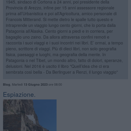
1945, sindaco di Cortona a 24 anni, poi presidente della
Provincia di Arezzo, infine per 15 anni assessore regionale
prima all’Urbanistica e poi all’Agricoltura, amico personale di
Francois Mitterand. Si mette dietro le spalle tutto questo e
intraprende un viaggio lungo cento giorni, che lo porta dalla
Patagonia all’Alaska. Cento giorni a piedi e in corriera, per
bagaglio uno zaino. Da allora attraversa confini remoti e
racconta i suoi viaggi e i suoi incontri nei libri. E’ ormai, a tempo
pieno, scrittore di viaggi. Più di dieci libri, non solo geografia
fisica, paesaggi e luoghi, ma geografia della mente. In
Patagonia o nel Tibet, un mondo altro, fatto di dolori, speranze,
delusioni. Nel 2016 è uscito il libro "Quell’idea che ci era
sembrata così bella - Da Berlinguer a Renzi, il lungo viaggio"
,
Martedì
ore 08:00
Blog
13 Giugno 2023
Espiazione.