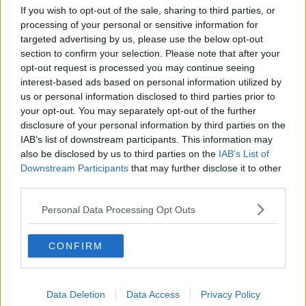
faceva male. Più volte ho pensato di mollare ma poi mi sono
If you wish to opt-out of the sale, sharing to third parties, or
inventato un personale bisogno di espiazione e ho continuato a
processing of your personal or sensitive information for
salire.
targeted advertising by us, please use the below opt-out
Da ateo impenitente, ma con un grande rispetto per il sentimento
section to confirm your selection. Please note that after your
religioso, ho espiato le colpe (non solo mie e non le peggiori) di una
opt-out request is processed you may continue seeing
sinistra incapace di salire un solo gradino, che ha consegnato,
interest-based ads based on personal information utilized by
assieme al cosiddetto centro, il Paese a questa destra pessima e
us or personal information disclosed to third parties prior to
illiberale. E non solo.
your opt-out. You may separately opt-out of the further
Ma poi mi sono chiesto: che c’entra questo con la bellezza che sto
disclosure of your personal information by third parties on the
ammirando ? In fondo intorno a me c’è il mare, le grand blu di
IAB’s list of downstream participants. This information may
Besson e mi fa stare meglio.
also be disclosed by us to third parties on the
IAB’s List of
Downstream Participants
that may further disclose it to other
Tito Barbini
third parties.
Personal Data Processing Opt Outs
CONFIRM
Se vuoi leggere le notizie principali della Toscana iscriviti alla
Newsletter QUInews - ToscanaMedia.
Arriva gratis tutti i giorni
alle 20:00 direttamente nella tua casella di posta.
Data Deletion
Data Access
Privacy Policy