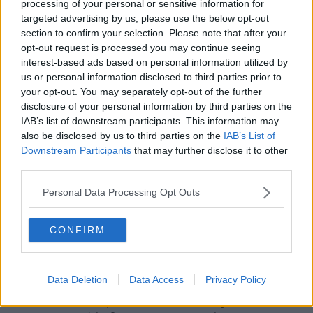
rincorrono nella mente, in un grande zibaldone. Non tutto ciò che è
processing of your personal or sensitive information for
stato resta, né si ricorda. Nemmeno tutto è degno di memoria. Ma
targeted advertising by us, please use the below opt-out
qualcosa -mi sarebbe piaciuto dire molto- rimane e ancora va
section to confirm your selection. Please note that after your
avanti. Non so se questo ci insegna sempre come fare. A volte lo
opt-out request is processed you may continue seeing
credo, a volte no. Però forse rimane il fatto che, a nostro modo,
interest-based ads based on personal information utilized by
fummo gruppo dirigente e non perché ne abbiamo avuto il potere.
us or personal information disclosed to third parties prior to
O non solo per questo, per chi potere ne ha avuto, ha pensato di
your opt-out. You may separately opt-out of the further
averlo oppure se n’è illuso. No. Per un’altra fondamentale ragione:
disclosure of your personal information by third parties on the
perché non eravamo solo meri dispensatori di servizi. Siamo stati
IAB’s list of downstream participants. This information may
critica. Partecipazione. E costruzione di cambiamento.
also be disclosed by us to third parties on the
IAB’s List of
Buon compleanno Agorà! Quali che siano gli anni, che del resto a
Downstream Participants
that may further disclose it to other
una signora non si chiedono mai. Buona domenica e buona
third parties.
fortuna.
Personal Data Processing Opt Outs
Libero Venturi
Pontedera, maggio 2020
CONFIRM
_____________________
In questi giorni il Comune di Pontedera e l’Arci hanno riaperto
l’Agorà, dopo i lavori di restauro svolti nella sede di Via Valtriani.
Data Deletion
Data Access
Privacy Policy
Riproporre questo racconto, uscito anni fa nella rubrica “Pensieri
della Domenica”, sulla preistoria e la storia dell’Agorà è stata una