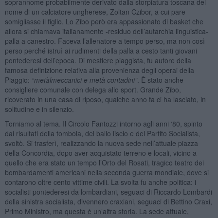
soprannome probabilmente derivato dalla storpiatura toscana del
nome di un calciatore ungherese, Zoltan Czibor, a cui pare
somigliasse il figlio. Lo Zibo però era appassionato di basket che
allora si chiamava italianamente -residuo dell’autarchia linguistica-
palla a canestro. Faceva l’allenatore a tempo perso, ma non così
perso perché istruì ai rudimenti della palla a cesto tanti giovani
pontederesi dell’epoca. Di mestiere piaggista, fu autore della
famosa definizione relativa alla provenienza degli operai della
Piaggio:
“metàlmeccanici e metà contadini”
. È stato anche
consigliere comunale con delega allo sport. Grande Zibo,
ricoverato in una casa di riposo, qualche anno fa ci ha lasciato, in
solitudine e in silenzio.
Torniamo al tema. Il Circolo Fantozzi intorno agli anni ‘80, spinto
dai risultati della tombola, del ballo liscio e del Partito Socialista,
svoltò. Si trasferì, realizzando la nuova sede nell’attuale piazza
della Concordia, dopo aver acquistato terreno e locali, vicino a
quello che era stato un tempo l’Orto del Rosati, tragico teatro dei
bombardamenti americani nella seconda guerra mondiale, dove si
contarono oltre cento vittime civili. La svolta fu anche politica: i
socialisti pontederesi da lombardiani, seguaci di Riccardo Lombardi
della sinistra socialista, divennero craxiani, seguaci di Bettino Craxi,
Primo Ministro, ma questa è un’altra storia. La sede attuale,