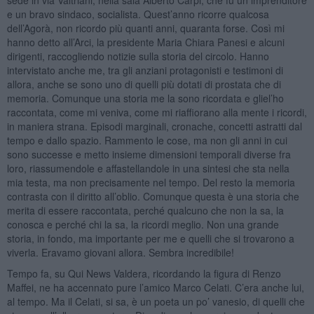
e un bravo sindaco, socialista. Quest’anno ricorre qualcosa
dell’Agorà, non ricordo più quanti anni, quaranta forse. Così mi
hanno detto all’Arci, la presidente Maria Chiara Panesi e alcuni
dirigenti, raccogliendo notizie sulla storia del circolo. Hanno
intervistato anche me, tra gli anziani protagonisti e testimoni di
allora, anche se sono uno di quelli più dotati di prostata che di
memoria. Comunque una storia me la sono ricordata e gliel’ho
raccontata, come mi veniva, come mi riaffiorano alla mente i ricordi,
in maniera strana. Episodi marginali, cronache, concetti astratti dal
tempo e dallo spazio. Rammento le cose, ma non gli anni in cui
sono successe e metto insieme dimensioni temporali diverse fra
loro, riassumendole e affastellandole in una sintesi che sta nella
mia testa, ma non precisamente nel tempo. Del resto la memoria
contrasta con il diritto all’oblio. Comunque questa è una storia che
merita di essere raccontata, perché qualcuno che non la sa, la
conosca e perché chi la sa, la ricordi meglio. Non una grande
storia, in fondo, ma importante per me e quelli che si trovarono a
viverla. Eravamo giovani allora. Sembra incredibile!
Tempo fa, su Qui News Valdera, ricordando la figura di Renzo
Maffei, ne ha accennato pure l’amico Marco Celati. C’era anche lui,
al tempo. Ma il Celati, si sa, è un poeta un po’ vanesio, di quelli che