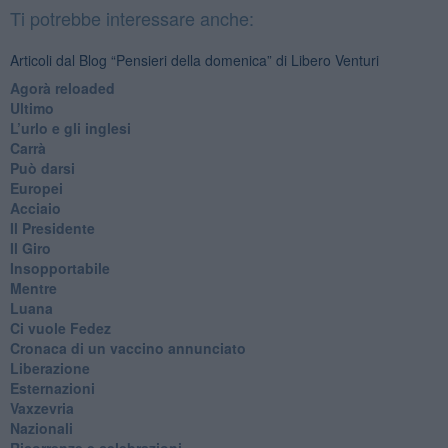
Ti potrebbe interessare anche:
Articoli dal Blog “Pensieri della domenica” di Libero Venturi
​Agorà reloaded
Ultimo
​L’urlo e gli inglesi
Carrà
Può darsi
Europei
Acciaio
Il Presidente
​Il Giro
Insopportabile
​Mentre
Luana
​Ci vuole Fedez
​Cronaca di un vaccino annunciato
​Liberazione
Esternazioni
Vaxzevria
Nazionali
​Ricorrenze e celebrazioni