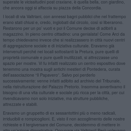
superate le vicissitudini post craxiane, è quella bella, con giardino,
che ancora oggi si affaccia su piazza della Concordia.
I locali di via Valtriani, con annessi bagni pubblici che nel frattempo
erano stati chiusi e, credo, inglobati dal circolo, così si liberarono.
Restarono per un po’ vuoti e poi il Comune decise di adibirli a
magazzino. In pieno centro cittadino: una genialata! Come Arci da
tempo chiedevamo invece che si realizzassero in città nuovi centri
di aggregazione sociale e di iniziativa culturale. Eravamo già
intervenuti perché nei locali sottostanti la Pretura, pure quelli di
proprietà comunale e pure quelli inutilizzati, si attrezzasse uno
spazio per mostre. Vi fu infatti realizzato un centro espositivo dove
tenemmo una mostra sugli antichi mestieri di Pontedera, curata
dell’associazione “Il Papavero”. Salvo poi perderlo
successivamente: venne infatti adibito ad archivio del Tribunale,
nella ristrutturazione del Palazzo Pretorio. Insomma avvertivamo il
bisogno di una vita culturale e sociale più ricca per la città, per cui
rivendicavamo non solo iniziative, ma strutture pubbliche,
attrezzate e stabili.
Eravamo un gruppetto di ex sessantottini più o meno radicali,
irriducibili e rompicoglioni. E, visto il non accoglimento delle nostre
richieste e il tergiversare del Comune, decidemmo di mettere in
atto un’azione dimostrativa. Occupare via Valtriani! Però volevamo