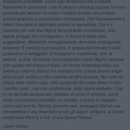
tentazione irresistibile. Come ogni tentazione che si rispetti.
Intervenire e raccontare i fatti di persona all’inaugurazione non era
possibile per almeno tre motivi: il dubbio fondato che ci fosse
ancora qualcuno a cui potessero interessare, l’età ingravescente e
infine l’insorgere di allarmanti sintomi di agorafobia. Che è il
massimo per uno che l’Agorà ha contribuito a realizzare. Una
specie di legge del contrappasso. Il cinema è tante cose:
suggestione, riflessione, immaginazione, denuncia, propaganda,
evasione. È mercato e produzione, e spesso dal mercato e dalla
produzione è osteggiato. È immagine in movimento, arte: la
settima, si dice. Un circolo cinematografico come l’Agorà riassume
tutto questo nel cinema d
’
essai. Un circolo cinematografico, ma
anche un cinema, stanno lì a ricordarci che ci sono ancora luoghi
dove si può vedere un film insieme ad altre persone. Non solo nel
chiuso delle nostre case, nello sprofondo dei nostri divani e nella
“
comfort zone
”, mai così confortevole, delle nostre solitudini. Così,
in via del tutto eccezionale, pubblico di nuovo il racconto, come
fosse una versione reloaded, un remake, e invece è integrale,
come uscì anni fa. Ricordi, persone care, compagni! Quindi una
retrospettiva o una resurrezione con gli auguri, all’Agorà, ai famosi
venticinque lettori e a tutti, di una Buona Pasqua.
Libero Venturi