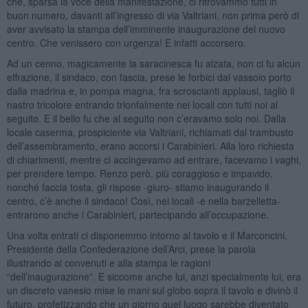
che, sparsa la voce della manifestazione, ci ritrovammo tutti in
buon numero, davanti all’ingresso di via Valtriani, non prima però di
aver avvisato la stampa dell’imminente inaugurazione del nuovo
centro. Che venissero con urgenza! E infatti accorsero.
Ad un cenno, magicamente la saracinesca fu alzata, non ci fu alcun
effrazione, il sindaco, con fascia, prese le forbici dal vassoio porto
dalla madrina e, in pompa magna, fra scroscianti applausi, tagliò il
nastro tricolore entrando trionfalmente nei locali con tutti noi al
seguito. E il bello fu che al seguito non c’eravamo solo noi. Dalla
locale caserma, prospiciente via Valtriani, richiamati dal trambusto
dell’assembramento, erano accorsi i Carabinieri. Alla loro richiesta
di chiarimenti, mentre ci accingevamo ad entrare, facevamo i vaghi,
per prendere tempo. Renzo però, più coraggioso e impavido,
nonché faccia tosta, gli rispose -giuro- stiamo inaugurando il
centro, c’è anche il sindaco! Così, nei locali -e nella barzelletta-
entrarono anche i Carabinieri, partecipando all’occupazione.
Una volta entrati ci disponemmo intorno al tavolo e il Marconcini,
Presidente della Confederazione dell’Arci, prese la parola
illustrando ai convenuti e alla stampa le ragioni
“dell’inaugurazione”. E siccome anche lui, anzi specialmente lui, era
un discreto vanesio mise le mani sul globo sopra il tavolo e divinò il
futuro, profetizzando che un giorno quel luogo sarebbe diventato