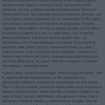
Quando si dice il genio e lo scazzo! Ecco, la sala era pronta.
Uscimmo, ma non si poteva chiudere la saracinesca. Saremmo
rimasti chiusi fuori. Né potevamo avere la chiave per rientrare, non
c’era ragione che noi l’avessimo, chi ce l’aveva data? D’altra parte,
non volevamo compiere un’infrazione vera e propria, forzando
l’ingresso. Allora Walter, che era un operaio geniale, girò la chiave
in posizione di apertura e, con un colpo secco -zac- la spezzò
dentro la serratura. A qualcuno doveva essersi rotta... La
saracinesca così rimase abbassata, ma aperta. Ci consegnò lo
spezzone della chiave che non poteva certo tenere lui, pena il
posto di lavoro, e noi, circospetti come cospiratori, l’andammo a
buttare nella fontana del Duomo, dove giacque celata sott’acqua,
sul fondo della vasca, tra i pesci rossi che nuotavano e i piccioni
che volavano, cacandoci sopra.
Il giorno dopo, nel primo pomeriggio, demmo luogo all’evento. Tutto
fu organizzato spontaneamente, ma alla perfezione. Un
giovanissimo obiettore di coscienza che prestava servizio presso
l’Arci o l’Uisp fu investito, di comune intesa, della carica di sindaco e
dotato di fascia tricolore. Venne reperito un vassoio d’argento con
tanto di forbici portato dalla Monica, altra giovane, messa tutta in
ghingheri in veste di valletta o madrina che dir si voglia. Dopo di