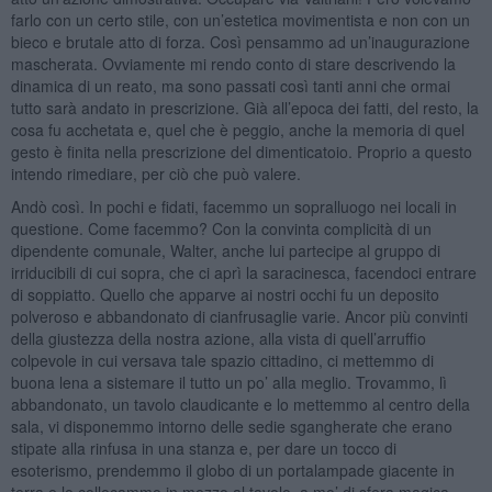
farlo con un certo stile, con un’estetica movimentista e non con un
bieco e brutale atto di forza. Così pensammo ad un’inaugurazione
mascherata. Ovviamente mi rendo conto di stare descrivendo la
dinamica di un reato, ma sono passati così tanti anni che ormai
tutto sarà andato in prescrizione. Già all’epoca dei fatti, del resto, la
cosa fu acchetata e, quel che è peggio, anche la memoria di quel
gesto è finita nella prescrizione del dimenticatoio. Proprio a questo
intendo rimediare, per ciò che può valere.
Andò così. In pochi e fidati, facemmo un sopralluogo nei locali in
questione. Come facemmo? Con la convinta complicità di un
dipendente comunale, Walter, anche lui partecipe al gruppo di
irriducibili di cui sopra, che ci aprì la saracinesca, facendoci entrare
di soppiatto. Quello che apparve ai nostri occhi fu un deposito
polveroso e abbandonato di cianfrusaglie varie. Ancor più convinti
della giustezza della nostra azione, alla vista di quell’arruffio
colpevole in cui versava tale spazio cittadino, ci mettemmo di
buona lena a sistemare il tutto un po’ alla meglio. Trovammo, lì
abbandonato, un tavolo claudicante e lo mettemmo al centro della
sala, vi disponemmo intorno delle sedie sgangherate che erano
stipate alla rinfusa in una stanza e, per dare un tocco di
esoterismo, prendemmo il globo di un portalampade giacente in
terra e lo collocammo in mezzo al tavolo, a mo’ di sfera magica.