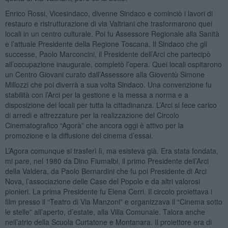
Enrico Rossi, Vicesindaco, divenne Sindaco e cominciò i lavori di
restauro e ristrutturazione di via Valtriani che trasformarono quei
locali in un centro culturale. Poi fu Assessore Regionale alla Sanità
e l’attuale Presidente della Regione Toscana. Il Sindaco che gli
successe, Paolo Marconcini, il Presidente dell’Arci che partecipò
all’occupazione inaugurale, completò l’opera. Quei locali ospitarono
un Centro Giovani curato dall’Assessore alla Gioventù Simone
Millozzi che poi diverrà a sua volta Sindaco. Una convenzione fu
stabilità con l’Arci per la gestione e la messa a norma e a
disposizione dei locali per tutta la cittadinanza. L’Arci si fece carico
di arredi e attrezzature per la realizzazione del Circolo
Cinematografico “Agorà” che ancora oggi è attivo per la
promozione e la diffusione del cinema d’essai.
L’Agora comunque si trasferì lì, ma esisteva già. Era stata fondata,
mi pare, nel 1980 da Dino Fiumalbi, il primo Presidente dell’Arci
della Valdera, da Paolo Bernardini che fu poi Presidente di Arci
Nova, l’associazione delle Case del Popolo e da altri valorosi
pionieri. La prima Presidente fu Elena Cerri. Il circolo proiettava i
film presso il “Teatro di Via Manzoni” e organizzava il “Cinema sotto
le stelle” all’aperto, d’estate, alla Villa Comunale. Talora anche
nell’atrio della Scuola Curtatone e Montanara. Il proiettore era di