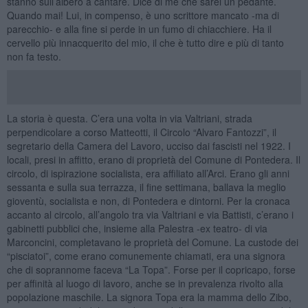
stanno sull’albero a cantare. Dice di me che sarei un pedante.
Quando mai! Lui, in compenso, è uno scrittore mancato -ma di
parecchio- e alla fine si perde in un fumo di chiacchiere. Ha il
cervello più innacquerito del mio, il che è tutto dire e più di tanto
non fa testo.
La storia è questa. C’era una volta in via Valtriani, strada
perpendicolare a corso Matteotti, il Circolo “Alvaro Fantozzi”, il
segretario della Camera del Lavoro, ucciso dai fascisti nel 1922. I
locali, presi in affitto, erano di proprietà del Comune di Pontedera. Il
circolo, di ispirazione socialista, era affiliato all’Arci. Erano gli anni
sessanta e sulla sua terrazza, il fine settimana, ballava la meglio
gioventù, socialista e non, di Pontedera e dintorni. Per la cronaca
accanto al circolo, all’angolo tra via Valtriani e via Battisti, c’erano i
gabinetti pubblici che, insieme alla Palestra -ex teatro- di via
Marconcini, completavano le proprietà del Comune. La custode dei
“pisciatoi”, come erano comunemente chiamati, era una signora
che di soprannome faceva “La Topa”. Forse per il copricapo, forse
per affinità al luogo di lavoro, anche se in prevalenza rivolto alla
popolazione maschile. La signora Topa era la mamma dello Zibo,