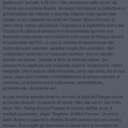
quelli nuovi, portatili, a 35 mm. I film arrivavano nelle “pizze” da
Firenze con il corriere Angelo. Venivano montati per la proiezione in
grandi bobine da milleotto o duemila. L’Agorà, dopo quella fase
iniziale, si era trasferita nei locali del Circolo Vasco Gronchi, al
piano terra, nell’ex sala biliardi. L’ingresso e la biglietteria erano dal
Circolo e la cabina di proiezione fu improvvisata aprendo una
finestrella nella parete del confinante sotto scala di Palazzo Aurora,
la locale sede del PCI. La sala fu rivestita di pesanti tende blu,
cucite dai nostri volontari, sarebbe meglio dire volontarie. Altri
collaboratori sistemarono l’apparato elettrico, “con un piccolo
grande compenso”, pattuito a titolo di rimborso spese. Sul
pavimento fu applicata una moquette azzurra. Imparammo, nostro
malgrado, che il tessuto della moquette, come ogni cosa, ha un suo
verso, dopo aver incollato irrimediabilmente la striscia centrale al
contrario. Lo schermo era a tutta parete, autoriflettente,
professionale, da cinema veri.
In una vecchia agenda forse ho ritrovato la data dell’inaugurazione
al Circolo Gronchi: fu venerdì 22 aprile 1983 alle ore 21 con il film
turco “Yol”, Palma d’oro al Festival di Cannes dell’82, a cui, il
martedì successivo, seguì “Ragtime” di Miloš Forman. Un primo
socio illustre e pagante fu Andrea Bocelli, quando non era ancora
famoso. Sua moglie gli descriveva a bassa voce le immagini dei