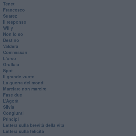
Tenet
Francesco
Suarez
​Il responso
Willy
Non lo so
Destino
Valdera
Commissari
L'orso
Grullaia
Spot
​Il grande vuoto
​La guerra dei mondi
Marciare non marcire
Fase due
L’Agorà
Silvia
Congiunti
Principi
​Lettera sulla brevità della vita
​Lettera sulla felicità