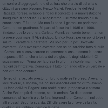
un centro di aggregazione e di cultura che era ciò di cui città e
cittadini avevano bisogno. Renzo Maffei, Presidente dell’Arci
Ragazzi, riprese, sviluppò e ribadì il concetto e la manifestazione
inaugurale si concluse. Ci sciogliemmo, uscimmo tirando giù la
saracinesca. E fu tutto. Ma non fu poco. I giornali ne parlarono. In
Comune non gradirono. Mi pare si fosse tra il 1985 e il 1990.
Sindaco, quello vero, era Carletto Monni, se ricordo bene, ma non
la prese così male. Il Vicesindaco, Enrico Rossi, per un po’ ci tolse il
saluto. Il carattere è carattere. Ma solo per un po’. Dovevate
avvertirmi. Se ti avessimo avvertito non se ne sarebbe fatto di nulla.
I Carabinieri ci convocarono in caserma: ci assumemmo le nostre
responsabilità, anche a tutela dei più giovani, degli obiettori. Ci
scusammo con l’Arma per la presa in giro, ma riconfermammo le
ragioni dell’iniziativa. Comunque il tutto non andò oltre un verbale e
non ci furono denunce.
Renzo ci ha lasciato presto, un brutto male se l’è preso. Avevamo
idee diverse, si litigava, ma poi nell’associazionismo ci trovavamo.
Lui fece dell’Arci Ragazzi una realtà critica, propositiva e stimata.
Anche Walter, più di recente, se n’è andato. Da dipendente
comunale si licenziò e volle farsi imprenditore. Come tutti noi ebbe
alti e bassi. Seguì la sua via. Difficile avere la chiave della vita,
quella di via Valtriani, però ce la dette.