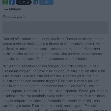
. —
Minime
Seconda parte
Cari ed affezionati lettori, dopo quelle di Domenica scorsa, per la
vostra curiosità intellettuale e brama di conoscenza, ecco il resto
delle altre “minime” che costituiscono una “summa” di pensieri
festivi, anche se non sempre festosi. Una summa un po’ scarsa:
tuttavia, come diceva Totò, è la somma che fa il totale.
“A ciascuno secondo i propri bisogni”
. Un tizio entra in un bar.
Ordina un cognac. Lo beve e ne chiede un altro. Poi un altro e un
altro ancora. Alla richiesta del settimo, il barista gli fa: ma tutti
questi cognac non saranno troppi? E lui dice: è vero e poi con
quello che ho non potrei nemmeno berne. Cos’hai? Gli chiede,
preoccupato, il barista. Un euro, il tizio risponde. Forse, per tornare
ai talenti e relativa parabola citata nella prima parte delle “minime”,
meglio proporre “a ciascuno secondo le proprie capacità”, che
sarebbe già tanto. E far tornare i conti, non il rigore. Per tutti noi,
dando per acquisita la libertà, ci sarebbero uguaglianza, giustizia e