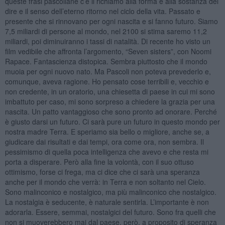
queste frasi pascoliane c’è il richiamo alla forma e alla sostanza del
dire e il senso dell’eterno ritorno nel ciclo della vita. Passato e
presente che si rinnovano per ogni nascita e si fanno futuro. Siamo
7,5 miliardi di persone al mondo, nel 2100 si stima saremo 11,2
miliardi, poi diminuiranno i tassi di natalità. Di recente ho visto un
film vedibile che affronta l’argomento, “Seven sisters”, con Noomi
Rapace. Fantascienza distopica. Sembra piuttosto che il mondo
muoia per ogni nuovo nato. Ma Pascoli non poteva prevederlo e,
comunque, aveva ragione. Ho pensato cose terribili e, vecchio e
non credente, in un oratorio, una chiesetta di paese in cui mi sono
imbattuto per caso, mi sono sorpreso a chiedere la grazia per una
nascita. Un patto vantaggioso che sono pronto ad onorare. Perché
è giusto darsi un futuro. Ci sarà pure un futuro in questo mondo per
nostra madre Terra. E speriamo sia bello o migliore, anche se, a
giudicare dai risultati e dai tempi, ora come ora, non sembra. Il
pessimismo di quella poca intelligenza che avevo e che resta mi
porta a disperare. Però alla fine la volontà, con il suo ottuso
ottimismo, forse ci frega, ma ci dice che ci sarà una speranza
anche per il mondo che verrà: in Terra e non soltanto nel Cielo.
Sono malinconico e nostalgico, ma più malinconico che nostalgico.
La nostalgia è seducente, è naturale sentirla. L’importante è non
adorarla. Essere, semmai, nostalgici del futuro. Sono fra quelli che
non si muoverebbero mai dal paese, però, a proposito di speranza