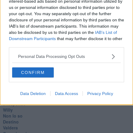
interest-based ads based on personal information utilized by
​Con-te
us or personal information disclosed to third parties prior to
Coincidenze e crisi
your opt-out. You may separately opt-out of the further
L'amico
disclosure of your personal information by third parties on the
​L’anno del vaccino
IAB’s list of downstream participants. This information may
Giulio Regeni
​Il rosario
also be disclosed by us to third parties on the
IAB’s List of
Paolo Rossi
Downstream Participants
that may further disclose it to other
Maradona
third parties.
Cronaca
​Ancora Covid
Personal Data Processing Opt Outs
​Biden!
In memoria
CONFIRM
​Ancora Francesco
Rieccoci
Tenet
Francesco
Data Deletion
Data Access
Privacy Policy
Suarez
​Il responso
Willy
Non lo so
Destino
Valdera