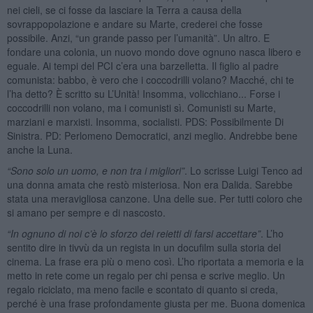
nei cieli, se ci fosse da lasciare la Terra a causa della
sovrappopolazione e andare su Marte, crederei che fosse
possibile. Anzi, “un grande passo per l’umanità”. Un altro. E
fondare una colonia, un nuovo mondo dove ognuno nasca libero e
eguale. Ai tempi del PCI c’era una barzelletta. Il figlio al padre
comunista: babbo, è vero che i coccodrilli volano? Macché, chi te
l’ha detto? È scritto su L’Unità! Insomma, volicchiano... Forse i
coccodrilli non volano, ma i comunisti sì. Comunisti su Marte,
marziani e marxisti. Insomma, socialisti. PDS: Possibilmente Di
Sinistra. PD: Perlomeno Democratici, anzi meglio. Andrebbe bene
anche la Luna.
“Sono solo un uomo, e non tra i migliori”
. Lo scrisse Luigi Tenco ad
una donna amata che restò misteriosa. Non era Dalida. Sarebbe
stata una meravigliosa canzone. Una delle sue. Per tutti coloro che
si amano per sempre e di nascosto.
“In ognuno di noi c’è lo sforzo dei reietti di farsi accettare”
. L’ho
sentito dire in tivvù da un regista in un docufilm sulla storia del
cinema. La frase era più o meno così. L’ho riportata a memoria e la
metto in rete come un regalo per chi pensa e scrive meglio. Un
regalo riciclato, ma meno facile e scontato di quanto si creda,
perché è una frase profondamente giusta per me. Buona domenica