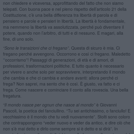
non chiedere e viceversa, approfittando del fatto che non siamo
telepati. Con buona pace e nel pieno rispetto dell’articolo 21 della
Costituzione, c’è una bella differenza tra libertà di parola e di
pensiero e parole e pensieri in libertà. La libertà è fondamentale,
ma nemmeno la libertà va assolutizzata, perché può diventare il
potere, quando non l’arbitro, di tutti e di nessuno. E magari, alla
fine, di uno solo.
“Sono le transizioni che ci fregano”
. Questa di sicuro è mia. Ci
fregano perché avvengono. Occorrono e così ci fregano. Maledetto
“
occorrismo”! Passaggi di generazioni, di età e di amori, di
professioni, trasformazioni politiche. E tutto quanto è necessario
per vivere o anche solo per sopravvivere, interpretando il mondo
che cambia e che ci cambia e andare avanti: allora perché ci
frega? Non saprei, ma sento che è così. È giusto, va fatto e ci
frega. Come nascere e cominciare il conto alla rovescia. Una bella
fregatura.
“Il mondo nasce per ognun che nasce al mondo”
è Giovanni
Pascoli, la poetica del fanciullino. “Tu sei antichissimo, o fanciullo! E
vecchissimo è il mondo che tu vedi nuovamente”. Stolti sono coloro
che contrappongono “veder nuovo e veder da antico, e dire ciò che
non s’è mai detto e dirlo come sempre si è detto e si dirà”. In