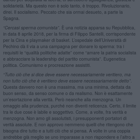
solidarietà. Ma questo non è solo tanto, è troppo. Rivoluzionario,
direi. Il socialismo. Peccato che sia ormai desueto, a parte la
Spagna.
“Cercasi sperma comunista”
. È una notizia apparsa su Repubblica,
in data 8 aprile 2018, per la firma di Filippo Santelli, corrispondente
per la Cina e playmaker di basket. L’ospedale dell’Università di
Pechino dà il via a una campagna per donare lo sperma: tra i
requisiti le “qualità politiche adatte” come “amare la patria socialista
e abbracciare la leadership del partito comunista”. Eugenetica
politica. Comunismo e procreazione assistiti.
“Tutto ciò che si dice deve essere necessariamente veritiero, ma
non tutto ciò che è veritiero deve essere necessariamente detto”
.
Questa davvero non è una massima, ma una minima, dettata da
buon senso, da senso comune o da realismo. Non è esattamente
un’esortazione alla verità. Però neanche alla menzogna. Un
omaggio alla prudenza, purché non diventi reticenza. Certo, il limite
tra le due cose è labile e soggettivo. Come, a volte, fra verità e
menzogna. Non amo gli assolutisti, i presupponenti portatori di
verità assolute. E non approvo nemmeno quelli che ritengono che
bisogna dire tutto e a tutti ciò che si pensa. A volte in una coppia
andrebbe già meglio se uno imparasse a non rispondere e l’altro a