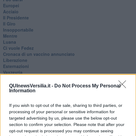
Europei
Acciaio
Il Presidente
​Il Giro
Insopportabile
​Mentre
Luana
​Ci vuole Fedez
​Cronaca di un vaccino annunciato
​Liberazione
Esternazioni
Vaxzevria
Nazionali
​Ricorrenze e celebrazioni
QUInewsVersilia.it -
Do Not Process My Personal
Marte
Information
​Crapa pelada
​I soliti noti
If you wish to opt-out of the sale, sharing to third parties, or
Arie
processing of your personal or sensitive information for
​Vaccine Easing
targeted advertising by us, please use the below opt-out
No profit
section to confirm your selection. Please note that after your
Dragonheart
opt-out request is processed you may continue seeing
Con-ter?