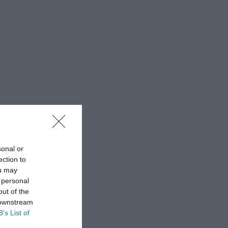
sonal or
ection to
ou may
 personal
out of the
 downstream
B’s List of