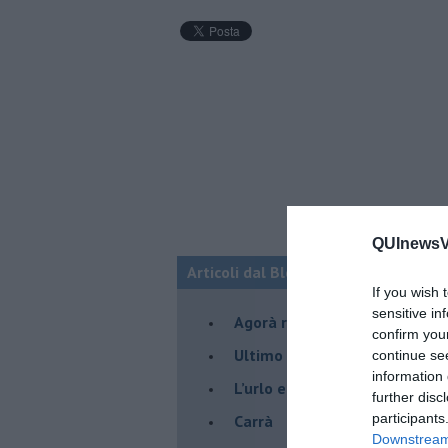
QUInewsVer
Articoli dal Blog “Pensieri della dom
If you wish 
sensitive in
​Agorà reloaded
confirm you
Ultimo
continue se
information 
​L’urlo e gli inglesi
further disc
participants
Carrà
Downstream 