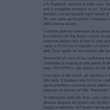
e Al Baghdadi, saremmo la solita razza. Fi
non ci somigliano nemmeno un po'. Non sia
faremmo con una quantità imprecisabile di vi
No, non siamo ancora pronti e comunque un
nell'Universo occorre.
Conviene piuttosto continuare ad accelerare 
le condizioni del Big Bang e cercare di cap
settecento milioni circa di anni fa- tutto que
capire se l'Universo si espande o si contrae
della Terra, quelli che non arrivano alla f
Sennonché nel corso di una conferenza stam
confermata la scoperta di sette pianeti di di
nana, TRAPPIST-1, alla distanza di soli 39,
I cacciatori di altri mondi, gli astrofisici 
altre stelle. Il database della NASA ne conf
questi potrebbero essercene alcuni simil
tentavano di atterrare nel film
"
Interstellar"
Di dimensioni simili alla Terra, sono collocat
distanza adeguata dal proprio sole perché e
liquida in superficie, nell’ipotesi che sia 