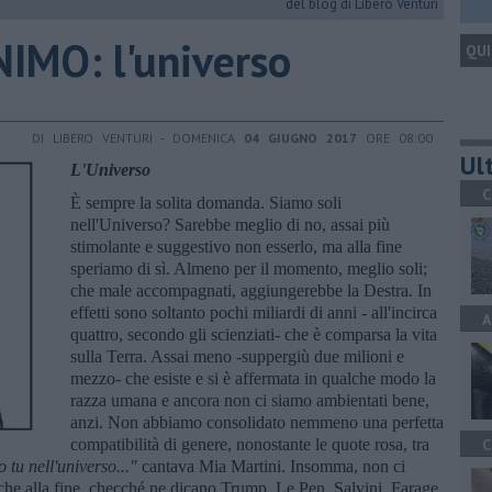
del blog di Libero Venturi
IMO: l'universo
QUI
DI LIBERO VENTURI - DOMENICA
04 GIUGNO 2017
ORE 08:00
Ult
L'Universo
C
È sempre la solita domanda. Siamo soli
nell'Universo? Sarebbe meglio di no, assai più
stimolante e suggestivo non esserlo, ma alla fine
speriamo di sì. Almeno per il momento, meglio soli;
che male accompagnati, aggiungerebbe la Destra. In
effetti sono soltanto pochi miliardi di anni - all'incirca
A
quattro, secondo gli scienziati- che è comparsa la vita
sulla Terra. Assai meno -suppergiù due milioni e
mezzo- che esiste e si è affermata in qualche modo la
razza umana e ancora non ci siamo ambientati bene,
anzi. Non abbiamo consolidato nemmeno una perfetta
compatibilità di genere, nonostante le quote rosa, tra
C
o tu nell'universo..."
cantava Mia Martini. Insomma, non ci
 che alla fine, checché ne dicano Trump, Le Pen, Salvini, Farage