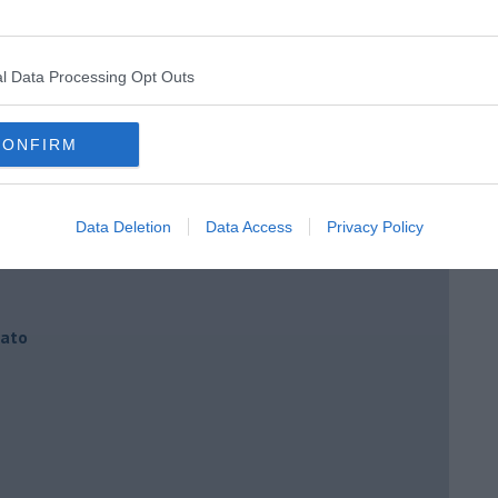
l Data Processing Opt Outs
CONFIRM
Data Deletion
Data Access
Privacy Policy
iato