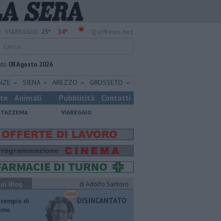
25°
34°
:
VIAREGGIO
QuiNews.net
ato
08 Agosto 2026
ENZE
SIENA
AREZZO
GROSSETO
ste
Animali
Pubblicità
Contatti
STAZZEMA
VIAREGGIO
ui Blog
di Adolfo Santoro
DISINCANTATO
esempio di
ismo