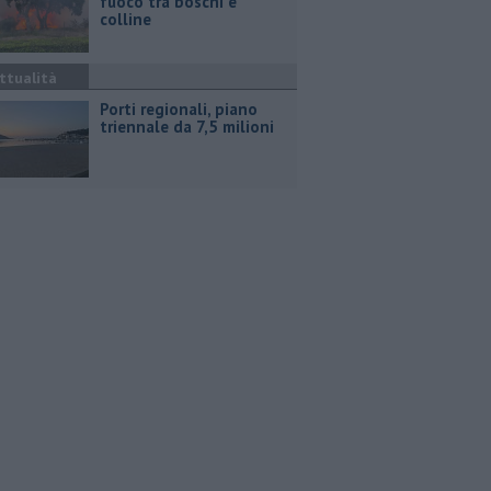
fuoco tra boschi e
colline
ttualità
Porti regionali, piano
triennale da 7,5 milioni