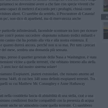
guriamoci se dovessimo avere a che fare con specie viventi che
mo capaci di metterci d'accordo per i profughi, chissà come
sitors alieni. Ci sarebbe da sentirlo, il Procuratore di Catania!
A
 po', non dico di apartheid, ma di riservatezza anche
particelle infinitesimali, facendole scontrare tra loro per ricreare
ire com'è potuto succedere -dopotutto soltanto tredici miliardi e
sto casino che ha portato alla vita e alla nostra esistenza. E
 e quanto durerà ancora, perché non si sa mai. Per tutti i precari
ine del mese, sembra una domanda più sensata.
pa, presso il quartier generale della Nasa a Washington, è stata
mensioni vicine a quelle terrestri, che orbitano intorno alla stella
5 anni luce dal nostro sistema solare!
li chiamano Esopianeti, pianeti extrasolari, che ruotano attorno ad
erma 3449, di cui ben 348 sono definiti esopianeti terrestri. Tra
i a quelli su cui Matthew Mc Conaughey e Anne Hathaway
.
i nella cosiddetta fascia di abitabilità di una stella, cioè a una
sistano condizioni fisiche compatibili con la presenza di acqua
presente anche un’atmosfera come quella terrestre. Ci sarebbero