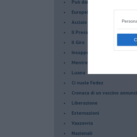
Può darsi
Europei
Persona
Acciaio
Il Presidente
​Il Giro
Insopportabile
​Mentre
Luana
​Ci vuole Fedez
​Cronaca di un vaccino annunc
​Liberazione
Esternazioni
Vaxzevria
Nazionali