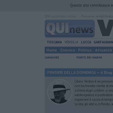
Questo sito contribuisce 
QUI
quotidiano online.
Percorso semplificat
TOSCANA
VERSILIA
LUCCA
GARFAGNA
Home
Cronaca
Politica
Attualità
CAMAIORE
FORTE DEI MARMI
PENSIERI DELLA DOMENICA — il Blog 
Libero Venturi è un pension
non ha trovato niente di meg
schiera degli scrittori -o se
valderopiteco e pontederes
ingannare il cazzo di temp
la vita, gli altri e, in fondo