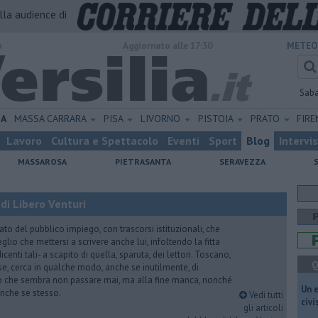
alla audience di
o
Aggiornato alle 17:30
METEO
Sab
NA
MASSA CARRARA
PISA
LIVORNO
PISTOIA
PRATO
FIR
Lavoro
Cultura e Spettacolo
Eventi
Sport
Blog
Intervi
MASSAROSA
PIETRASANTA
SERAVEZZA
di Libero Venturi
ato del pubblico impiego, con trascorsi istituzionali, che
lio che mettersi a scrivere anche lui, infoltendo la fitta
dicenti tali- a scapito di quella, sparuta, dei lettori. Toscano,
Q
e, cerca in qualche modo, anche se inutilmente, di
o che sembra non passare mai, ma alla fine manca, nonché
​Un 
, anche se stesso.
Vedi tutti
civ
gli articoli