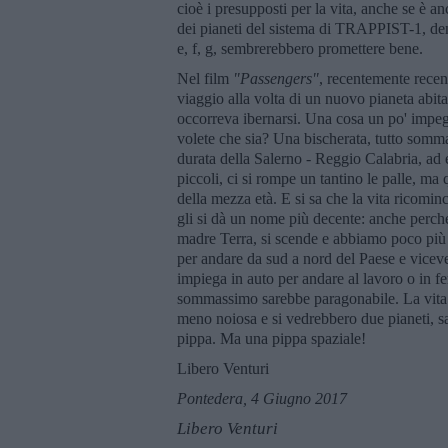
cioè i presupposti per la vita, anche se è a
dei pianeti del sistema di TRAPPIST-1, de
e, f, g, sembrerebbero promettere bene.
Nel film
"Passengers"
, recentemente rece
viaggio alla volta di un nuovo pianeta abita
occorreva ibernarsi. Una cosa un po' impeg
volete che sia? Una bischerata, tutto somma
durata della Salerno - Reggio Calabria, ad
piccoli, ci si rompe un tantino le palle, m
della mezza età. E si sa che la vita ricomi
gli si dà un nome più decente: anche perché i 
madre Terra, si scende e abbiamo poco più d
per andare da sud a nord del Paese e vicever
impiega in auto per andare al lavoro o in f
sommassimo sarebbe paragonabile. La vita c
meno noiosa e si vedrebbero due pianeti, 
pippa. Ma una pippa spaziale!
Libero Venturi
Pontedera, 4 Giugno 2017
Libero Venturi