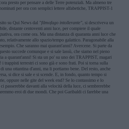
ncora presto per pensare a delle Terre potenziali. Ma almeno tre
nominati per ora con semplici lettere alfabetiche, TRAPPIST-1
nsito su Qui News dal
"filmofago intollerante"
, si descriveva un
bile, distante centoventi anni luce, per compiere il quale
nativa, ora come ora. Ma una distanza di quaranta anni luce che
to, relativamente allo spazio/tempo galattico. Paragonabile alla
 esempio. Che saranno mai quarant'anni? Avercene. Si parte da
a questo succede comunque e si sale lassù, che siamo nel pieno
ncia a quarant'anni! Si sta un po' su uno dei TRAPPIST, magari
trappisti terrestri ci sono già e sono frati. Poi si torna sulla
i una ottantina d'anni, ma li portiamo bene. Del resto, anche
sa, si dice si sale e si scende. E, in fondo, quanto tempo si
erie, oppure nelle gite del week end? Se lo contassimo e lo
i passerebbe davanti alla velocità della luce, ci sembrerebbe
saremmo eroi di due mondi. Che poi Garibaldi ci farebbe una