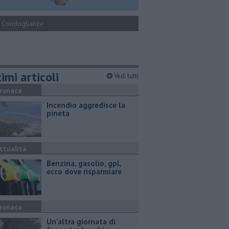
Condoglianze
imi articoli
Vedi tutti
ronaca
Incendio aggredisce la
pineta
ttualità
​Benzina, gasolio, gpl,
ecco dove risparmiare
ronaca
Un'altra giornata di