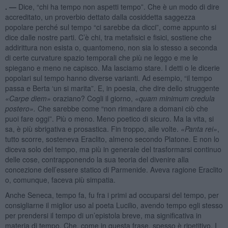
. —
Dice, “chi ha tempo non aspetti tempo”. Che è un modo di dire
accreditato, un proverbio dettato dalla cosiddetta saggezza
popolare perché sul tempo “ci sarebbe da dicci”, come appunto si
dice dalle nostre parti. C’è chi, tra metafisici e fisici, sostiene che
addirittura non esista o, quantomeno, non sia lo stesso a seconda
di certe curvature spazio temporali che più ne leggo e me le
spiegano e meno ne capisco. Ma lasciamo stare. I detti o le dicerie
popolari sul tempo hanno diverse varianti. Ad esempio, “il tempo
passa e Berta ‘un si marita”. E, in poesia, che dire dello struggente
«
Carpe diem
»
oraziano? Cogli il giorno,
«quam
minimum credula
postero
».
Che sarebbe come “non rimandare a domani ciò che
puoi fare oggi”. Più o meno. Meno poetico di sicuro. Ma la vita, si
sa, è più sbrigativa e prosastica. Fin troppo, alle volte.
«Panta rei»
,
tutto scorre, sosteneva Eraclito, almeno secondo Platone. E non lo
diceva solo del tempo, ma più in generale del trasformarsi continuo
delle cose, contrapponendo la sua teoria del divenire alla
concezione dell’essere statico di Parmenide. Aveva ragione Eraclito
o, comunque, faceva più simpatia.
Anche Seneca, tempo fa, fu fra i primi ad occuparsi del tempo, per
consigliarne il miglior uso al poeta Lucilio, avendo tempo egli stesso
per prendersi il tempo di un’epistola breve, ma significativa in
materia di tempo. Che, come in questa frase, spesso è ripetitivo. I