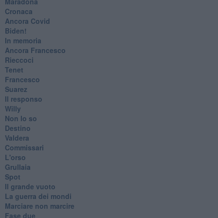
Maradona
Cronaca
​Ancora Covid
​Biden!
In memoria
​Ancora Francesco
Rieccoci
Tenet
Francesco
Suarez
​Il responso
Willy
Non lo so
Destino
Valdera
Commissari
L'orso
Grullaia
Spot
​Il grande vuoto
​La guerra dei mondi
Marciare non marcire
Fase due