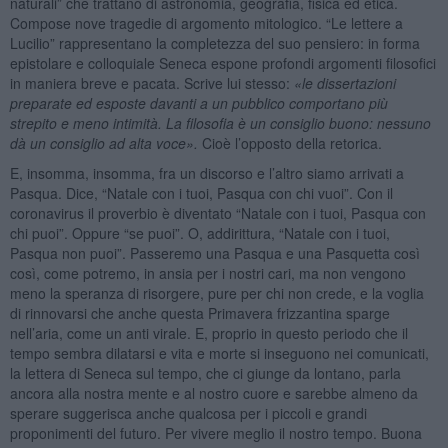
naturali” che trattano di astronomia, geografia, fisica ed etica.
Compose nove tragedie di argomento mitologico. “Le lettere a
Lucilio” rappresentano la completezza del suo pensiero: in forma
epistolare e colloquiale Seneca espone profondi argomenti filosofici
in maniera breve e pacata. Scrive lui stesso:
«le dissertazioni
preparate ed esposte davanti a un pubblico comportano più
strepito e meno intimità. La filosofia è un consiglio buono: nessuno
dà un consiglio ad alta voce».
Cioè l’opposto della retorica.
E, insomma, insomma, fra un discorso e l’altro siamo arrivati a
Pasqua. Dice, “Natale con i tuoi, Pasqua con chi vuoi”. Con il
coronavirus il proverbio è diventato “Natale con i tuoi, Pasqua con
chi puoi”. Oppure “se puoi”. O, addirittura, “Natale con i tuoi,
Pasqua non puoi”. Passeremo una Pasqua e una Pasquetta così
così, come potremo, in ansia per i nostri cari, ma non vengono
meno la speranza di risorgere, pure per chi non crede, e la voglia
di rinnovarsi che anche questa Primavera frizzantina sparge
nell’aria, come un anti virale. E, proprio in questo periodo che il
tempo sembra dilatarsi e vita e morte si inseguono nei comunicati,
la lettera di Seneca sul tempo, che ci giunge da lontano, parla
ancora alla nostra mente e al nostro cuore e sarebbe almeno da
sperare suggerisca anche qualcosa per i piccoli e grandi
proponimenti del futuro. Per vivere meglio il nostro tempo. Buona