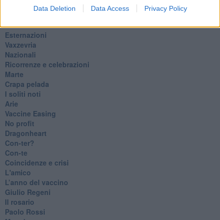
​Ci vuole Fedez
Data Deletion
Data Access
Privacy Policy
​Cronaca di un vaccino annunciato
​Liberazione
Esternazioni
Vaxzevria
Nazionali
​Ricorrenze e celebrazioni
Marte
​Crapa pelada
​I soliti noti
Arie
​Vaccine Easing
No profit
Dragonheart
Con-ter?
​Con-te
Coincidenze e crisi
L'amico
​L’anno del vaccino
Giulio Regeni
​Il rosario
Paolo Rossi