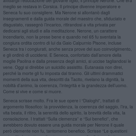
affidargli l’educazione del giovane figlio, il principe Nerone. Che era
meglio se restava in Corsica. Il principe divenne imperatore e
Seneca fu suo consigliere. Ma Nerone si allontanò dagli
insegnamenti e dalla guida morale del maestro che, sfiduciato e
disgustato, rassegnò l’incarico, ritirandosi a vita privata per
dedicarsi agli studi e alla meditazione. Nerone, un carattere
incendiario, non la prese bene e quando nel 65 fu sventata la
congiura ordita contro di lui da Gaio Calpurnio Pisone, incluse
Seneca tra i congiurati, anche senza prove del suo coinvolgimento,
e gli ordinò di uccidersi. E Seneca, confortato dall’amore della
moglie Paolina e dalla presenza degli amici, si uccise tagliandosi le
vene. Oggi si direbbe un suicidio assistito. Eutanasia non direi,
perché la morte gli fu imposta dal tiranno. Gli ultimi drammatici
momenti della sua vita, descritti da Tacito, rivelano la dignità, la
nobiltà d’animo, la coerenza, l’integrità e la grandezza dell’uomo.
Come si vive e come si muore.
Seneca scrisse molto. Fra le sue opere i “Dialoghi”, trattati di
argomento filosofico: la provvidenza, la coerenza del saggio, l’ira, la
vita beata, il ritiro, la serenità dello spirito, la brevità della vita, la
consolazione. I trattati “Sulla clemenza” e “Sui benefici”, che
avrebbero dovuto essere una guida morale per Nerone il quale
però clemente non fu, tantomeno benefico. Scrisse “Le questioni