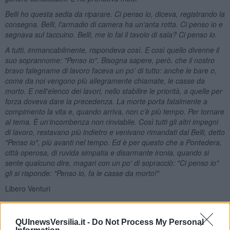
Belli ho questa sedia da riparare. Ci penso io, diceva, registrando la
consegna. Belli, l'armadio di camera ha un'anta rotta. Ci penso io e
segnava sul taccuino. Belli, me lo fai il tavolo di sala? Ci penso io.
A tutti, immancabilmente, rispondeva così. E così quello divenne il
suo soprannome: "Penso io". Bisogna sapere, però, che il nostro
bravo falegname di lavoro faceva un po' di tutto: anche le bare o,
come da noi vengono più allegramente chiamate, le casse da
morto. E nell'elenco dei lavori, nello stabilire le priorità, a quelle per
forza doveva dare la precedenza. La morte porta fatalmente a
compimento la vita e, quando arriva, non c’è più tempo. Per tornare
al tema. È un'incombenza non rinviabile. Così tutti gli altri impegni
di lavoro, restavano più indietro e venivano rimandati dal Belli, detto
"Penso io", più avanti nel tempo. Ed è per questo che a Pontedera,
città operosa, di ruvida simpatia e disarmante ironia, quando si
sente qualcuno dire, magari con un po' di sopracciò: "Ci penso io"
gli si risponde: "Penso io, fa le casse da morto!"
Libero Venturi
QUInewsVersilia.it -
Do Not Process My Personal