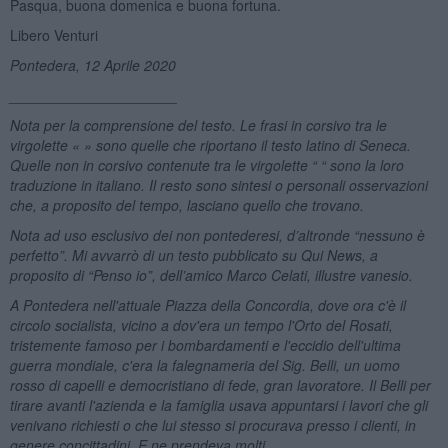
Pasqua, buona domenica e buona fortuna.
Libero Venturi
Pontedera, 12 Aprile 2020
_____________________
Nota per la comprensione del testo. Le frasi in corsivo tra le
virgolette « » sono quelle che riportano il testo latino di Seneca.
Quelle non in corsivo contenute tra le virgolette “ “ sono la loro
traduzione in italiano. Il resto sono sintesi o personali osservazioni
che, a proposito del tempo, lasciano quello che trovano.
Nota ad uso esclusivo dei non pontederesi, d’altronde “nessuno è
perfetto”. Mi avvarrò di un testo pubblicato su Qui News, a
proposito di “Penso io”, dell’amico Marco Celati, illustre vanesio.
A Pontedera nell'attuale Piazza della Concordia, dove ora c'è il
circolo socialista, vicino a dov'era un tempo l'Orto del Rosati,
tristemente famoso per i bombardamenti e l'eccidio dell'ultima
guerra mondiale, c'era la falegnameria del Sig. Belli, un uomo
rosso di capelli e democristiano di fede, gran lavoratore. Il Belli per
tirare avanti l'azienda e la famiglia usava appuntarsi i lavori che gli
venivano richiesti o che lui stesso si procurava presso i clienti, in
genere concittadini. E ne prendeva molti.