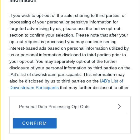
Information
Se vuoi leggere le notizie principali della Toscana iscriviti alla
If you wish to opt-out of the sale, sharing to third parties, or
Newsletter QUInews - ToscanaMedia.
Arriva gratis tutti i giorni
processing of your personal or sensitive information for
alle 20:00 direttamente nella tua casella di posta.
targeted advertising by us, please use the below opt-out
section to confirm your selection. Please note that after your
Basta cliccare
QUI
opt-out request is processed you may continue seeing
Ti potrebbe interessare anche:
interest-based ads based on personal information utilized by
us or personal information disclosed to third parties prior to
Articoli dal Blog “Pensieri della domenica” di Libero Venturi
your opt-out. You may separately opt-out of the further
​Agorà reloaded
disclosure of your personal information by third parties on the
Ultimo
IAB’s list of downstream participants. This information may
​L’urlo e gli inglesi
also be disclosed by us to third parties on the
IAB’s List of
Carrà
Downstream Participants
that may further disclose it to other
Può darsi
third parties.
Europei
Acciaio
Personal Data Processing Opt Outs
Il Presidente
​Il Giro
CONFIRM
Insopportabile
​Mentre
Luana