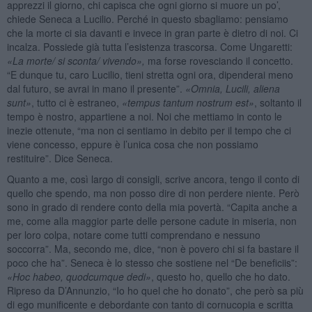
apprezzi il giorno, chi capisca che ogni giorno si muore un po’,
chiede Seneca a Lucilio. Perché in questo sbagliamo: pensiamo
che la morte ci sia davanti e invece in gran parte è dietro di noi. Ci
incalza. Possiede già tutta l’esistenza trascorsa. Come Ungaretti:
«La morte/ si sconta/ vivendo»,
ma forse rovesciando il concetto.
“E dunque tu, caro Lucilio, tieni stretta ogni ora, dipenderai meno
dal futuro, se avrai in mano il presente”.
«Omnia, Lucili, aliena
sunt»
, tutto ci è estraneo,
«tempus tantum nostrum est»
, soltanto il
tempo è nostro, appartiene a noi. Noi che mettiamo in conto le
inezie ottenute, “ma non ci sentiamo in debito per il tempo che ci
viene concesso, eppure è l’unica cosa che non possiamo
restituire”. Dice Seneca.
Quanto a me, così largo di consigli, scrive ancora, tengo il conto di
quello che spendo, ma non posso dire di non perdere niente. Però
sono in grado di rendere conto della mia povertà. “Capita anche a
me, come alla maggior parte delle persone cadute in miseria, non
per loro colpa, notare come tutti comprendano e nessuno
soccorra”. Ma, secondo me, dice, “non è povero chi si fa bastare il
poco che ha”. Seneca è lo stesso che sostiene nel “De beneficiis”:
«
Hoc habeo, quodcumque dedi
»
, questo ho, quello che ho dato.
Ripreso da D’Annunzio, “Io ho quel che ho donato”, che però sa più
di ego munificente e debordante con tanto di cornucopia e scritta