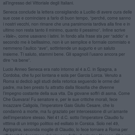
all’ingresso del Vittoriale degli Italiani.
Seneca conclude la lettera consigliando a Lucilio di avere cura delle
sue cose e cominciare a farlo di buon tempo, “perché, come sanno
i nostri vecchi, non rimane che una parsimonia tardiva alla fine e in
ultimo non resta tanto il minimo, quanto il pessimo”. Infine scrive
«Vale»,
come usavano i latini. In fondo alla frase sta per “addio” e
secondo me è bellissimo, non è un semplice e formale commiato e
nemmeno l’aulico “ave”, sottintende un augurio e un saluto
insieme. Ti saluto, stammi bene. Gli spagnoli l’usano ancora per
dire “va bene”.
Lucio Anneo Seneca era nato intorno al 4 a.C. in Spagna, a
Cordoba, che fu poi lontana e sola per Garcia Lorca. Venuto a
Roma si dedicò agli studi della retorica seguendo le orme del
padre, ma ben presto fu attratto dalla filosofia che divenne
l’impegno costante della sua vita. Da giovane soffrì di asma. Come
Che Guevara! Fu senatore e, per le sue critiche morali, fece
incazzare Caligola, l’imperatore Gaio Giulio Cesare, che lo
condannò a morte, ma fu graziato per intercessione di un’amante
dell’imperatore stesso. Nel 41 d.C. sotto l’imperatore Claudio fu
vittima di un intrigo politico ed esiliato in Corsica. Solo nel 49,
Agrippina, seconda moglie di Claudio, lo fece tornare a Roma per