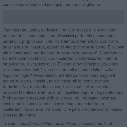
corsi e i ricorsi storici ad esempio, ma non divaghiamo.
“Dammi retta Lucilio, dedicati un po’ a te stesso e tieni da conto
tutto per te il tempo che finora ti lasciavi portar via o comunque
perdevi. È proprio così, credimi: il tempo ci viene tolto o sottratto,
quasi a nostra insaputa, oppure ci sfugge non si sa come. E la cosa
più indecorosa è perderlo per trascurata leggerezza”. Così Seneca.
Ed è bellissimo in latino:
«
Dum differtur, vita transcurrit»
, mentre
rimandiamo, la vita scorre via. È come scrive Orazio a Leuconoe,
“dalla candida mente”, una delle amanti del poeta latino:
«
Dum
loquimur, fugerit invida aetas
»
, mentre parliamo, sarà fuggito il
tempo invidioso. “Invida”, non è “inesorabile” come in molte
traduzioni. No, è proprio astioso, invidioso di noi, quasi che ci
odiasse! Ma allora, il tempo è un macellaio oppure un galantuomo?
Probabilmente nessuna delle due cose, noi l’abbiamo inventato
così come lo conosciamo e lo misuriamo, ma a lui siamo
indifferenti. Passa e va. Penso io. Che però a Pontedera fa -faceva-
le casse da morto.
Trovami
«qui diem aestimet, qui intellegat se cotidie mori
»
, chi