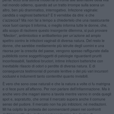
nel mondo odierno, quando ad un tratto irrompe sulla scena un
altro, ben più drammatico, interrogativo. Infezione vaginale:
candida o vaginosi batterica? E ti verrebbe da dire: e che
c’azzecca? Ma non fai a tempo a chiedertelo che una rassicurante
voce fuori campo ti informa, o meglio informa tutte le donne, che,
allo scopo di risolvere questo insorgente dilemma, si può provare
“Meclon”, antimicotico e antibatterico per un’azione ad ampio
spettro contro le infezioni vaginali di diversa natura. Del resto le
donne, che sarebbe mediamente più istruite degli uomini e una
risorsa per la crescita del paese, vengono spesso raffigurate dalla
pubblicità come soggetti/oggetti di patologie riguardanti pruriti
inconfessabili, fastidiosi bruciori, intime infezioni batteriche con
inevitabile rilascio di odori o perdite di diversa natura. E di
conseguenza testimonial di pomate lenitive o dei più vari incursori
occlusivi e indumenti tanto contenitivi quanto invisibili.
È vero che sono cose naturali e che la natura a volte ci fu matrigna
e ci fece pure all’affanno. Per non parlare dell’infiammazione. Ma è
anche vero che magari siamo a tavola mentre vanno in onda quegli
spot e, sopratutto, che ormai il mercato supera anche il comune
senso del pudore. Il mercato non ha più inibizioni, né mediazioni.
Mi ha colpito la protesta dei commercianti pisani nei confronti