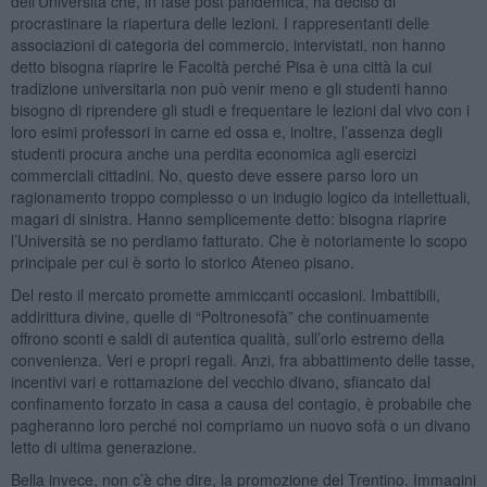
dell’Università che, in fase post pandemica, ha deciso di
procrastinare la riapertura delle lezioni. I rappresentanti delle
associazioni di categoria del commercio, intervistati, non hanno
detto bisogna riaprire le Facoltà perché Pisa è una città la cui
tradizione universitaria non può venir meno e gli studenti hanno
bisogno di riprendere gli studi e frequentare le lezioni dal vivo con i
loro esimi professori in carne ed ossa e, inoltre, l’assenza degli
studenti procura anche una perdita economica agli esercizi
commerciali cittadini. No, questo deve essere parso loro un
ragionamento troppo complesso o un indugio logico da intellettuali,
magari di sinistra. Hanno semplicemente detto: bisogna riaprire
l’Università se no perdiamo fatturato. Che è notoriamente lo scopo
principale per cui è sorto lo storico Ateneo pisano.
Del resto il mercato promette ammiccanti occasioni. Imbattibili,
addirittura divine, quelle di “Poltronesofà” che continuamente
offrono sconti e saldi di autentica qualità, sull’orlo estremo della
convenienza. Veri e propri regali. Anzi, fra abbattimento delle tasse,
incentivi vari e rottamazione del vecchio divano, sfiancato dal
confinamento forzato in casa a causa del contagio, è probabile che
pagheranno loro perché noi compriamo un nuovo sofà o un divano
letto di ultima generazione.
Bella invece, non c’è che dire, la promozione del Trentino. Immagini