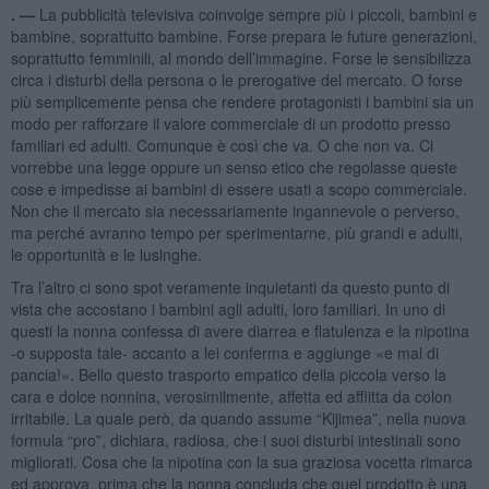
. —
La pubblicità televisiva coinvolge sempre più i piccoli, bambini e
bambine, soprattutto bambine. Forse prepara le future generazioni,
soprattutto femminili, al mondo dell’immagine. Forse le sensibilizza
circa i disturbi della persona o le prerogative del mercato. O forse
più semplicemente pensa che rendere protagonisti i bambini sia un
modo per rafforzare il valore commerciale di un prodotto presso
familiari ed adulti. Comunque è così che va. O che non va. Ci
vorrebbe una legge oppure un senso etico che regolasse queste
cose e impedisse ai bambini di essere usati a scopo commerciale.
Non che il mercato sia necessariamente ingannevole o perverso,
ma perché avranno tempo per sperimentarne, più grandi e adulti,
le opportunità e le lusinghe.
Tra l’altro ci sono spot veramente inquietanti da questo punto di
vista che accostano i bambini agli adulti, loro familiari. In uno di
questi la nonna confessa di avere diarrea e flatulenza e la nipotina
-o supposta tale- accanto a lei conferma e aggiunge «e mal di
pancia!». Bello questo trasporto empatico della piccola verso la
cara e dolce nonnina, verosimilmente, affetta ed afflitta da colon
irritabile. La quale però, da quando assume “Kijimea”, nella nuova
formula “pro”, dichiara, radiosa, che i suoi disturbi intestinali sono
migliorati. Cosa che la nipotina con la sua graziosa vocetta rimarca
ed approva, prima che la nonna concluda che quel prodotto è una