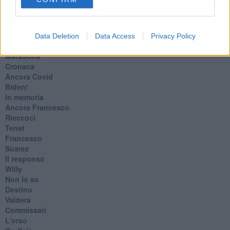
L'amico
​L’anno del vaccino
Giulio Regeni
​Il rosario
Data Deletion
Data Access
Privacy Policy
Paolo Rossi
Maradona
Cronaca
​Ancora Covid
​Biden!
In memoria
​Ancora Francesco
Rieccoci
Tenet
Francesco
Suarez
​Il responso
Willy
Non lo so
Destino
Valdera
Commissari
L'orso