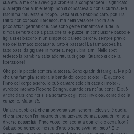
sua età, a me che avevo già problemi a comprendere il significato
di allergia che ai miei tempi non si conosceva o non si curava. Ma
insomma flatulenza è troppo. Detta al suo babbino caro, poi! Tra
l’altro non conosco il tedesco, ma nella versione rivolta alle
popolazioni germaniche, che sono gente romantica e rude, la
bimba sembra dica a papà che fa le puzze. In conclusione babbo e
figlia si esibiscono in un simpatico balletto perché, sempre previo
uso del farmaco toccasana, tutto è passato! La farmacopea ha
fatto passi da gigante in materia, negli ultimi anni. Nello spot
tedesco la bambina salta addirittura di gioia! Quando si dice la
liberazione!
Che poi la piccola sembra la stessa. Sono quadri di famiglia. Ma più
che una famiglia sembra la banda del corpo sciolto. «E questo è
l’inno del corpo sciolto, lo può cantare solo chi caca di molto»,
avrebbe intonato Roberto Benigni, quando era ne’ su cenci. E può
anche darsi che noi si sia soltanto degli stitici invidiosi, come dice la
canzone. Ma tant’è.
Un’altra pubblicità che imperversa sugli schermi televisivi è quella
che si apre con l’immagine di una giovane donna, posta di fronte a
diverse possibilità. Frigo vuoto: consegna a domicilio o cena fuori?
Sabato pomeriggio: mostra d’arte o serie tivvù non stop? E te
pensi: ecco una donna moderna di fronte alle alternative della vita