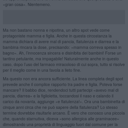
«gran cosa». Nientemeno.
Ma non bastano nonna e nipotina, un altro spot vede come
protagoniste mamma e figlia. Anche in questa circostanza la
mamma dichiara di avere mal di pancia, flatulenza e diarrea e la
bambina rincara la dose, precisando: «mamma correva spesso in
bagno». Ah, l’innocenza sincera e disinibita dei bambini! Forse un
tantino petulante, ma impagabile! Naturalmente anche in questo
caso, dopo l’uso del farmaco miracoloso di cui sopra, tutto si risolve
per il meglio come in una favola a lieto fine.
Ma questo non era ancora sufficiente. La linea completa degli spot
prevede anche il complice rapporto tra padre e figlia. Poteva forse
mancare? Il babbo dice, rendendoci tutti partecipi «avevo mal di
pancia, diarrea» e la figlioletta, toccandosi il naso e calando il
carico da novanta, aggiunge «e flatulenza!». Ora una bambinetta di
cinque anni circa che ne può sapere della flatulenza? Lo stesso
termine dovrebbe risultarle arcano. È vero che conosco una piccola
che, quando starnutiva, diceva «sono allergica alle graminacee»
dimostrando una proprietà di linguaggio fuori dal comune per la