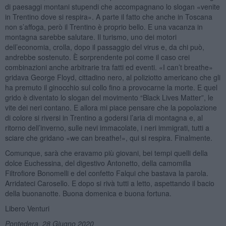
di paesaggi montani stupendi che accompagnano lo slogan «venite
in Trentino dove si respira». A parte il fatto che anche in Toscana
non s’affoga, però il Trentino è proprio bello. E una vacanza in
montagna sarebbe salutare. Il turismo, uno dei motori
dell’economia, crolla, dopo il passaggio del virus e, da chi può,
andrebbe sostenuto. È sorprendente poi come il caso crei
combinazioni anche arbitrarie tra fatti ed eventi. «I can’t breathe»
gridava George Floyd, cittadino nero, al poliziotto americano che gli
ha premuto il ginocchio sul collo fino a provocarne la morte. E quel
grido è diventato lo slogan del movimento “Black Lives Matter”, le
vite dei neri contano. E allora mi piace pensare che la popolazione
di colore si riversi in Trentino a godersi l’aria di montagna e, al
ritorno dell’inverno, sulle nevi immacolate, i neri immigrati, tutti a
sciare che gridano «we can breathe!», qui si respira. Finalmente.
Comunque, sarà che eravamo più giovani, bei tempi quelli della
dolce Euchessina, del digestivo Antonetto, della camomilla
Filtrofiore Bonomelli e del confetto Falqui che bastava la parola.
Arridateci Carosello. E dopo si rivà tutti a letto, aspettando il bacio
della buonanotte. Buona domenica e buona fortuna.
Libero Venturi
Pontedera, 28 Giugno 2020