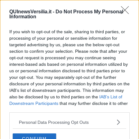
Il Presidente
​Il Giro
QUInewsVersilia.it -
Do Not Process My Personal
Information
Insopportabile
​Mentre
Luana
If you wish to opt-out of the sale, sharing to third parties, or
​Ci vuole Fedez
processing of your personal or sensitive information for
​Cronaca di un vaccino annunciato
targeted advertising by us, please use the below opt-out
​Liberazione
section to confirm your selection. Please note that after your
Esternazioni
opt-out request is processed you may continue seeing
Vaxzevria
interest-based ads based on personal information utilized by
Nazionali
us or personal information disclosed to third parties prior to
​Ricorrenze e celebrazioni
your opt-out. You may separately opt-out of the further
Marte
disclosure of your personal information by third parties on the
​Crapa pelada
IAB’s list of downstream participants. This information may
​I soliti noti
also be disclosed by us to third parties on the
IAB’s List of
Arie
Downstream Participants
that may further disclose it to other
​Vaccine Easing
third parties.
No profit
Dragonheart
Personal Data Processing Opt Outs
Con-ter?
​Con-te
Coincidenze e crisi
CONFIRM