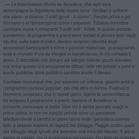
. —
La trasmissione diretta da Amadeus, che ogni sera
accompagna la digestione delle nostre cene -familiari o solitarie
che siano- si chiama
“
I soliti ignoti - Il ritorno”.
Perché prima o poi
ritornano o si ripropongono: come i peperoni. Tuttavia dovrebbe
cambiare nome e chiamarsi
“I soliti noti”
. Infatti, in questo periodo
pandemico, al programma a premi sono invitati a giocare solo ospiti
vip che, sulla base di indizi, devono scoprire l’identità degli
sconosciuti partecipanti e infine il parente misterioso, guadagnando
soldi in monete d’oro da elargire in beneficienza. In ciò consiste il
gioco. È discutibile che denaro sia elargito tramite giochi televisivi,
ma ormai questo si è ampiamente diffuso nelle reti private e pure in
quelle publiche, dove pubblico sarebbe anche il denaro.
Confesso comunque che, pur essendo un criticone, guardo anch’io
i programmi nazional popolari -più che altro ci dormo- Festival di
Sanremo compreso, che in questi giorni, stante la concomitanza,
ha sospeso il programma a premi. Sempre di Amadeus -e
consorte- comunque si tratta. Dice chi è senza peccato scagli la
prima pietra. Io non ne scaglio perché sono un peccatore
teledipendente e perché le pietre fanno male: garantisco avendo
fatto a sassate insieme ai ragazzi del Villaggio Piaggio contro quelli
del Villaggio degli Ignudi che avevano una mira del diavolo. E poi si
aspira al meglio, ma ci si riconosce nel peggio, l’ho letto da qualche