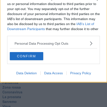
L'orso
us or personal information disclosed to third parties prior to
Grullaia
your opt-out. You may separately opt-out of the further
Spot
disclosure of your personal information by third parties on the
​Il grande vuoto
IAB’s list of downstream participants. This information may
​La guerra dei mondi
also be disclosed by us to third parties on the
IAB’s List of
Marciare non marcire
Downstream Participants
that may further disclose it to other
Fase due
third parties.
L’Agorà
Silvia
Personal Data Processing Opt Outs
Congiunti
Principi
​Lettera sulla brevità della vita
CONFIRM
​Lettera sulla felicità
​Lettera sul tempo
Lettera semiconfidenziale al Presidente
Pensieri per dopo
Data Deletion
Data Access
Privacy Policy
​Pensieri in libera uscita
Pandemia
Zona rossa
Coronavirus
La prostata
Sanremo
Virus