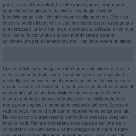
parte. In questi tempi virali, i vip che partecipano al programma
sono chiamati a giocare e devolvere l’eventuale vincita in
beneficienza ad istituti che si occupano della pandemia. Viene da
chiedersi perché il bene che si vuol fare debba essere assoggettato
all’incertezza di una vincita, ma è lo spettacolo, bellezza, e non puoi
farci niente! Io comunque a questo mondo sarei più per la
solidarietà che per la beneficenza, ma il mio deve essere un difetto.
Ci sono artisti o personaggi noti che hanno vinto cifre importanti e
altri che hanno fallito lo scopo. Il problema però non è questo. La
mia indignazione scatta fino al parossismo, che mi fa inveire come
un ebete contro la televisione, quando vedo che una buona parte di
costoro -invitati ad una trasmissione che comunque offre loro
ulteriore notorietà e la possibilità di essere munifici benefattori e
non a proprie spese- si presentano cascando dal pero. Spesso ci
vedono poco, ma per il look stanno rigorosamente senza occhiali.
Non conoscono la trasmissione, confondono evidenze, sbagliano
tempi e modi. Taluni si dimostrano assai capaci e seri, ma altri si
comportano con sufficienza o hanno atteggiamenti sopra le righe,
oppure si mostrano disattenti. Soprattutto snob. Sono quasi tutti