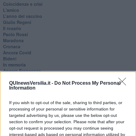
Coincidenze e crisi
L'amico
​L’anno del vaccino
Giulio Regeni
​Il rosario
Paolo Rossi
Maradona
Cronaca
​Ancora Covid
​Biden!
In memoria
​Ancora Francesco
Rieccoci
Tenet
QUInewsVersilia.it -
Do Not Process My Personal
Information
Francesco
Suarez
​Il responso
If you wish to opt-out of the sale, sharing to third parties, or
Willy
processing of your personal or sensitive information for
Non lo so
targeted advertising by us, please use the below opt-out
Destino
section to confirm your selection. Please note that after your
Valdera
opt-out request is processed you may continue seeing
Commissari
interest-based ads based on personal information utilized by