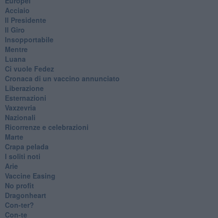
Europei
Acciaio
Il Presidente
​Il Giro
Insopportabile
​Mentre
Luana
​Ci vuole Fedez
​Cronaca di un vaccino annunciato
​Liberazione
Esternazioni
Vaxzevria
Nazionali
​Ricorrenze e celebrazioni
Marte
​Crapa pelada
​I soliti noti
Arie
​Vaccine Easing
No profit
Dragonheart
Con-ter?
​Con-te