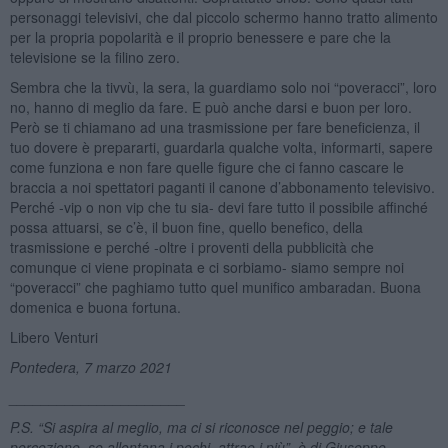
personaggi televisivi, che dal piccolo schermo hanno tratto alimento
per la propria popolarità e il proprio benessere e pare che la
televisione se la filino zero.
Sembra che la tivvù, la sera, la guardiamo solo noi “poveracci”, loro
no, hanno di meglio da fare. E può anche darsi e buon per loro.
Però se ti chiamano ad una trasmissione per fare beneficienza, il
tuo dovere è prepararti, guardarla qualche volta, informarti, sapere
come funziona e non fare quelle figure che ci fanno cascare le
braccia a noi spettatori paganti il canone d’abbonamento televisivo.
Perché -vip o non vip che tu sia- devi fare tutto il possibile affinché
possa attuarsi, se c’è, il buon fine, quello benefico, della
trasmissione e perché -oltre i proventi della pubblicità che
comunque ci viene propinata e ci sorbiamo- siamo sempre noi
“poveracci” che paghiamo tutto quel munifico ambaradan. Buona
domenica e buona fortuna.
Libero Venturi
Pontedera, 7 marzo 2021
______________________
P.S.
“
Si aspira al meglio, ma ci si riconosce nel peggio; e tale
percezione, se allontana i pochi, attrae i più”, è di Giuseppe