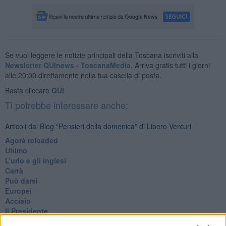
Se vuoi leggere le notizie principali della Toscana iscriviti alla
Newsletter QUInews - ToscanaMedia.
Arriva gratis tutti i giorni
alle 20:00 direttamente nella tua casella di posta.
Basta cliccare
QUI
Ti potrebbe interessare anche:
Articoli dal Blog “Pensieri della domenica” di Libero Venturi
​Agorà reloaded
Ultimo
​L’urlo e gli inglesi
Carrà
Può darsi
Europei
Acciaio
Il Presidente
​Il Giro