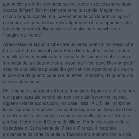
può anche proferire con presunzione: avete visto cosa sono stato
capace di fare? Non mi rompete tanto le scatole. Magari non
dicono proprio scatole, ma, coerentemente con la terminologia di
cui sopra, vengono indicate più volgarmente le due appendici che
fanno da corredo indispensabile all’equivalente maschile de
“l’origine du monde”.
All’espressione si può anche dare un verso poetico: “confesso che
ho vissuto”. Lo scrisse il poeta Pablo Neruda che, in effetti, ebbe
una vita piena e movimentata, segnata dall’amore e dal civismo e
stroncata dalla dittatura cilena. Insomma “il più pane l’ho mangiato”
assume una valenza plurale di significati che dipendono più da chi
lo dice che da quanto pane si è, in effetti, mangiato, da quanta vita
si è vissuta e come.
Poi ci sono le variazioni sul tema: “mangiare il pane a ufo”, che non
è un pane spaziale perché ufo non viene dall’acronimo inglese,
oggetto volante sconosciuto, ma dalle iniziali A.U.F. dell’iscrizione
latina “Ad Usum Fabricae” che contrassegnava nel Medioevo i beni,
esenti da dazio, destinati alla costruzione delle cattedrali. Così fu
per San Pietro e per il Duomo di Milano. Per la costruzione della
Cattedrale di Santa Maria del Fiore di Firenze, il materiale
proveniente da varie zone della Toscana era marcato con la sigla