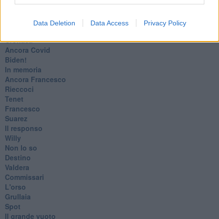
Giulio Regeni
​Il rosario
Paolo Rossi
Data Deletion
Data Access
Privacy Policy
Maradona
Cronaca
​Ancora Covid
​Biden!
In memoria
​Ancora Francesco
Rieccoci
Tenet
Francesco
Suarez
​Il responso
Willy
Non lo so
Destino
Valdera
Commissari
L'orso
Grullaia
Spot
​Il grande vuoto