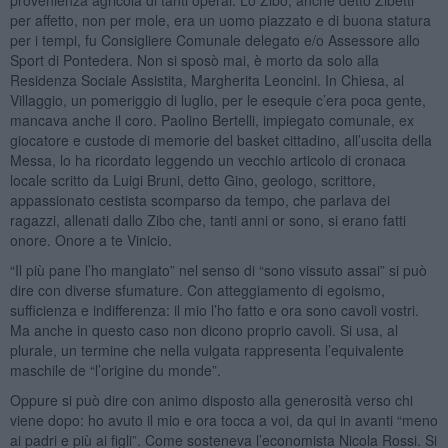
per affetto, non per mole, era un uomo piazzato e di buona statura
per i tempi, fu Consigliere Comunale delegato e/o Assessore allo
Sport di Pontedera. Non si sposò mai, è morto da solo alla
Residenza Sociale Assistita, Margherita Leoncini. In Chiesa, al
Villaggio, un pomeriggio di luglio, per le esequie c’era poca gente,
mancava anche il coro. Paolino Bertelli, impiegato comunale, ex
giocatore e custode di memorie del basket cittadino, all’uscita della
Messa, lo ha ricordato leggendo un vecchio articolo di cronaca
locale scritto da Luigi Bruni, detto Gino, geologo, scrittore,
appassionato cestista scomparso da tempo, che parlava dei
ragazzi, allenati dallo Zibo che, tanti anni or sono, si erano fatti
onore. Onore a te Vinicio.
“Il più pane l’ho mangiato” nel senso di “sono vissuto assai” si può
dire con diverse sfumature. Con atteggiamento di egoismo,
sufficienza e indifferenza: il mio l’ho fatto e ora sono cavoli vostri.
Ma anche in questo caso non dicono proprio cavoli. Si usa, al
plurale, un termine che nella vulgata rappresenta l’equivalente
maschile de “l’origine du monde”.
Oppure si può dire con animo disposto alla generosità verso chi
viene dopo: ho avuto il mio e ora tocca a voi, da qui in avanti “meno
ai padri e più ai figli”. Come sosteneva l’economista Nicola Rossi. Si