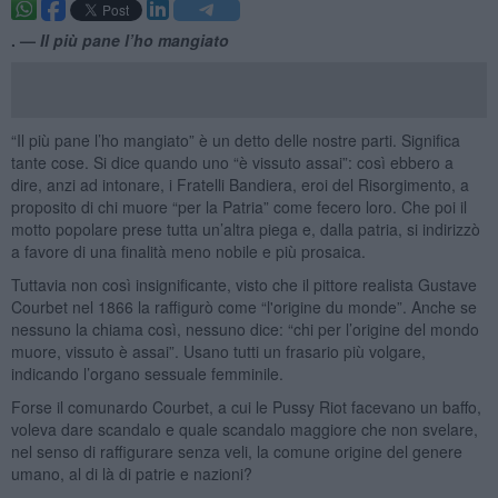
. —
Il più pane l’ho mangiato
“Il più pane l’ho mangiato” è un detto delle nostre parti. Significa
tante cose. Si dice quando uno “è vissuto assai”: così ebbero a
dire, anzi ad intonare, i Fratelli Bandiera, eroi del Risorgimento, a
proposito di chi muore “per la Patria” come fecero loro. Che poi il
motto popolare prese tutta un’altra piega e, dalla patria, si indirizzò
a favore di una finalità meno nobile e più prosaica.
Tuttavia non così insignificante, visto che il pittore realista Gustave
Courbet nel 1866 la raffigurò come “l'origine du monde”. Anche se
nessuno la chiama così, nessuno dice: “chi per l’origine del mondo
muore, vissuto è assai”. Usano tutti un frasario più volgare,
indicando l’organo sessuale femminile.
Forse il comunardo Courbet, a cui le Pussy Riot facevano un baffo,
voleva dare scandalo e quale scandalo maggiore che non svelare,
nel senso di raffigurare senza veli, la comune origine del genere
umano, al di là di patrie e nazioni?