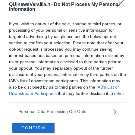
Insopportabile
QUInewsVersilia.it -
Do Not Process My Personal
​Mentre
Information
Luana
​Ci vuole Fedez
If you wish to opt-out of the sale, sharing to third parties, or
​Cronaca di un vaccino annunciato
processing of your personal or sensitive information for
​Liberazione
targeted advertising by us, please use the below opt-out
Esternazioni
section to confirm your selection. Please note that after your
Vaxzevria
opt-out request is processed you may continue seeing
Nazionali
interest-based ads based on personal information utilized by
​Ricorrenze e celebrazioni
us or personal information disclosed to third parties prior to
Marte
your opt-out. You may separately opt-out of the further
​Crapa pelada
disclosure of your personal information by third parties on the
​I soliti noti
IAB’s list of downstream participants. This information may
Arie
​Vaccine Easing
also be disclosed by us to third parties on the
IAB’s List of
No profit
Downstream Participants
that may further disclose it to other
Dragonheart
third parties.
Con-ter?
​Con-te
Personal Data Processing Opt Outs
Coincidenze e crisi
L'amico
CONFIRM
​L’anno del vaccino