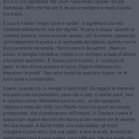
A.U.F.O che significava “Ad Usum Florentinae Operae” ed era
esentasse. Altro che flat tax! E da qui a mangiare a sbafo il passo
era breve.
E poi c’è il detto “meglio pane e cipolle”, a significare una vita
condotta sobriamente, ma con dignità. “A pane e acqua” quando la
sobrietà sconfina, come succede spesso, con la miseria oppure per
contrassegnare la pratica e la spiritualità del digiuno, quando non la
dura punizione carceraria. “Senza pane è da signori”, disse un
amico, di famiglia contadina, invitato a un rinfresco a base di sfiziosi
e borghesi spizzichini. È “buono come il pane”, è “un pezzo di
pane” si dice di una persona di cuore. Oggi si chiamano con
disprezzo “buonisti”. Non sono tempi da spezzare il pane, né di
buon pane e companatico.
Il pane, quando c’è, si mangia in tanti modi. Da ragazzi la merenda
era pane unto col pomodoro, pane olio e sale. O anche pane, vino
e zucchero come “Marcellino pane e vino”, un film spagnolo,
religioso e triste del 1955, con Pablito Calvo nei panni del piccolo
protagonista, che ci proiettavano all’Oratorio. In Toscana il pane è
sciocco per ragioni storiche che hanno a che vedere con le vicende
del Granducato. A Dante infatti, una volta esiliato, gli toccò
mangiare il pane altrui, che era salato, e fare le scale. Ai tempi dei
nostri nonni c’era il pane rustico, poco raffinato, che era quello che