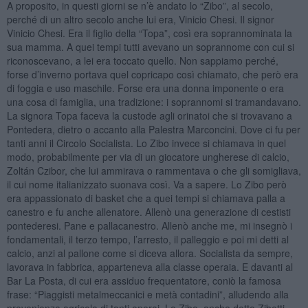
A proposito, in questi giorni se n’è andato lo “Zibo”, al secolo,
perché di un altro secolo anche lui era, Vinicio Chesi. Il signor
Vinicio Chesi. Era il figlio della “Topa”, così era soprannominata la
sua mamma. A quei tempi tutti avevano un soprannome con cui si
riconoscevano, a lei era toccato quello. Non sappiamo perché,
forse d’inverno portava quel copricapo così chiamato, che però era
di foggia e uso maschile. Forse era una donna imponente o era
una cosa di famiglia, una tradizione: i soprannomi si tramandavano.
La signora Topa faceva la custode agli orinatoi che si trovavano a
Pontedera, dietro o accanto alla Palestra Marconcini. Dove ci fu per
tanti anni il Circolo Socialista. Lo Zibo invece si chiamava in quel
modo, probabilmente per via di un giocatore ungherese di calcio,
Zoltán Czibor, che lui ammirava o rammentava o che gli somigliava,
il cui nome italianizzato suonava così. Va a sapere. Lo Zibo però
era appassionato di basket che a quei tempi si chiamava palla a
canestro e fu anche allenatore. Allenò una generazione di cestisti
pontederesi. Pane e pallacanestro. Allenò anche me, mi insegnò i
fondamentali, il terzo tempo, l’arresto, il palleggio e poi mi detti al
calcio, anzi al pallone come si diceva allora. Socialista da sempre,
lavorava in fabbrica, apparteneva alla classe operaia. E davanti al
Bar La Posta, di cui era assiduo frequentatore, coniò la famosa
frase: “Piaggisti metalmeccanici e metà contadini”, alludendo alla
provenienza agricola di tanti operai. Lo Zibo, anche detto Zibetti