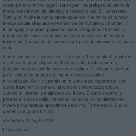
costava meno. Anche oggi ci sono i pani integrali perché vanno di
moda, sono indicati dai dietologi e costano di più. È il benessere.
Tutto gira. Anche le sunnominate appendici che fanno da corredo
indispensabile all’equivalente maschile de “l’origine du monde”. E,
in omaggio a Courbet, possiamo citare la baguette. I francesi la
portano sotto l’ascella e questa cosa a me richiama, in maniera
irriverente, l’immagine del sudore per il pane che invece è una cosa
seria.
Io non uso molto l’espressione “il più pane l’ho mangiato”, anche se
alla mia età un po’ di pane ne ho masticato, anche amore e
fantasia, ma non così da essermene saziato. E, col pane, pure un
po’ di veleno ho buttato giù, ma non tanto da risultare
mitridatizzato. Coliti e gastriti non mi sono state risparmiate. Uso
quella frase per un senso di arrendevole stanchezza oppure
quando mi prende la malinconia del futuro. E sento insieme la
povertà e lo scialo della vita per cui ho avuto o finto distrazione.
Invece bisognerebbe approfittare della vita. Farne tesoro. Buona
domenica e buona fortuna.
Pontedera, 22 Luglio 2018
Libero Venturi