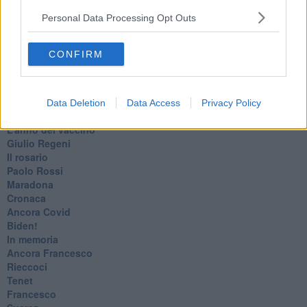
​I soliti noti
Personal Data Processing Opt Outs
Arie
​Vaccine Easing
No profit
CONFIRM
Dragonheart
Con-ter?
​Con-te
Coincidenze e crisi
Data Deletion
Data Access
Privacy Policy
L'amico
​L’anno del vaccino
Giulio Regeni
​Il rosario
Paolo Rossi
Maradona
Cronaca
​Ancora Covid
​Biden!
In memoria
​Ancora Francesco
Rieccoci
Tenet
Francesco