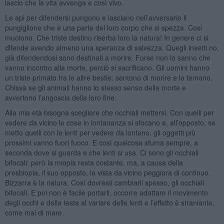
lascio che la vita avvenga e così vivo.
Le api per difendersi pungono e lasciano nell’avversario il
pungiglione che è una parte del loro corpo che si spezza. Così
muoiono. Che triste destino riserba loro la natura! In genere ci si
difende avendo almeno una speranza di salvezza. Quegli insetti no,
già difendendosi sono destinati a morire. Forse non lo sanno che
vanno incontro alla morte, perciò si sacrificano. Gli uomini hanno
un triste primato fra le altre bestie: sentono di morire e lo temono.
Chissà se gli animali hanno lo stesso senso della morte e
avvertono l’angoscia della loro fine.
Alla mia età bisogna scegliere che occhiali mettersi. Con quelli per
vedere da vicino le cose in lontananza si sfocano e, all’opposto, se
metto quelli con le lenti per vedere da lontano, gli oggetti più
prossimi vanno fuori fuoco. E così qualcosa sfuma sempre, a
seconda dove si guarda e che lenti si usa. Ci sono gli occhiali
bifocali: però la miopia resta costante, ma, a causa della
presbiopia, il suo opposto, la vista da vicino peggiora di continuo.
Bizzarra è la natura. Così dovresti cambiarli spesso, gli occhiali
bifocali. E poi non è facile portarli, occorre adattare il movimento
degli occhi e della testa al variare delle lenti e l’effetto è straniante,
come mal di mare.