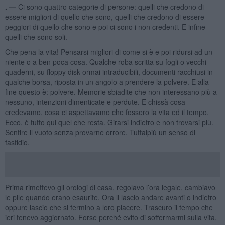
. —
Ci sono quattro categorie di persone: quelli che credono di
essere migliori di quello che sono, quelli che credono di essere
peggiori di quello che sono e poi ci sono i non credenti. E infine
quelli che sono soli.
Che pena la vita! Pensarsi migliori di come si è e poi ridursi ad un
niente o a ben poca cosa. Qualche roba scritta su fogli o vecchi
quaderni, su floppy disk ormai intraducibili, documenti racchiusi in
qualche borsa, riposta in un angolo a prendere la polvere. E alla
fine questo è: polvere. Memorie sbiadite che non interessano più a
nessuno, intenzioni dimenticate e perdute. E chissà cosa
credevamo, cosa ci aspettavamo che fossero la vita ed il tempo.
Ecco, è tutto qui quel che resta. Girarsi indietro e non trovarsi più.
Sentire il vuoto senza provarne orrore. Tuttalpiù un senso di
fastidio.
Prima rimettevo gli orologi di casa, regolavo l’ora legale, cambiavo
le pile quando erano esaurite. Ora li lascio andare avanti o indietro
oppure lascio che si fermino a loro piacere. Trascuro il tempo che
ieri tenevo aggiornato. Forse perché evito di soffermarmi sulla vita,