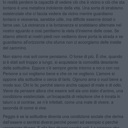
In realtà perdere la capacità di vedere ciò che è vicino e ciò che sta
lontano è una metafora indolente della vita. Una sorta di strabismo
esistenziale che ci faccia vedere da vicino mentre guardiamo
lontano e viceversa, sarebbe utile, ma difficile esserne dotati o
farne uso. La vicinanza o la lontananza si snebbiano alternate nel
nostro sguardo e così perdiamo la vista d’insieme delle cose. Se
stiamo attenti ai nostri piedi non vediamo dove porta la strada e se
guardiamo all’orizzonte che sfuma non ci accorgiamo delle insidie
del cammino.
Non siamo mai soli come pensiamo. O forse di più. È che, quando
si è stati soli troppo a lungo, si acquisisce la comodità desolante
della solitudine. Eppure c’è sempre gente intorno a noi o con noi.
Persone a cui vogliamo bene e che ce ne vogliono. L’amore si
oppone alla solitudine o cerca di farlo. Ognuno ama o vuol bene a
modo suo. Chi lo fa; perché siamo anche capaci di male e di odio.
Viene da pensare allora che essere soli sia uno stato d’animo, una
condizione esistenziale, un’incapacità di relazione che è innata in
taluni o si contrae, se n’è infettati, come una male di vivere, a
seconda di come si vive.
Peggio è se la solitudine diventa una condizione sociale che deriva
dall’essere o sentirsi diversi perché poveri ad esempio o perché
veramente diversi. E alla fine diversi perché soli. Le persone che