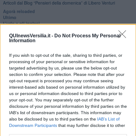
Articoli dal Blog “Pensieri della domenica” di Libero Venturi
​Agorà reloaded
Ultimo
​L’urlo e gli inglesi
Carrà
Può darsi
QUInewsVersilia.it -
Do Not Process My Personal
Information
Europei
Acciaio
Il Presidente
If you wish to opt-out of the sale, sharing to third parties, or
​Il Giro
processing of your personal or sensitive information for
Insopportabile
targeted advertising by us, please use the below opt-out
​Mentre
section to confirm your selection. Please note that after your
Luana
opt-out request is processed you may continue seeing
​Ci vuole Fedez
interest-based ads based on personal information utilized by
​Cronaca di un vaccino annunciato
us or personal information disclosed to third parties prior to
​Liberazione
your opt-out. You may separately opt-out of the further
Esternazioni
disclosure of your personal information by third parties on the
Vaxzevria
IAB’s list of downstream participants. This information may
Nazionali
also be disclosed by us to third parties on the
IAB’s List of
​Ricorrenze e celebrazioni
Downstream Participants
that may further disclose it to other
Marte
third parties.
​Crapa pelada