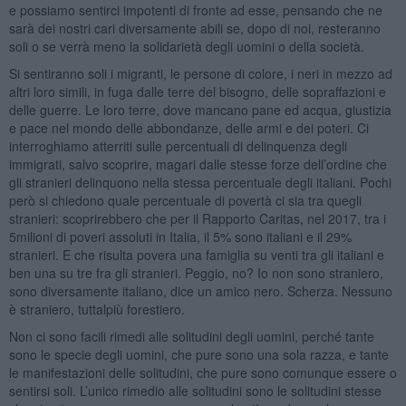
e possiamo sentirci impotenti di fronte ad esse, pensando che ne
sarà dei nostri cari diversamente abili se, dopo di noi, resteranno
soli o se verrà meno la solidarietà degli uomini o della società.
Si sentiranno soli i migranti, le persone di colore, i neri in mezzo ad
altri loro simili, in fuga dalle terre del bisogno, delle sopraffazioni e
delle guerre. Le loro terre, dove mancano pane ed acqua, giustizia
e pace nel mondo delle abbondanze, delle armi e dei poteri. Ci
interroghiamo atterriti sulle percentuali di delinquenza degli
immigrati, salvo scoprire, magari dalle stesse forze dell’ordine che
gli stranieri delinquono nella stessa percentuale degli italiani. Pochi
però si chiedono quale percentuale di povertà ci sia tra quegli
stranieri: scoprirebbero che per il Rapporto Caritas, nel 2017, tra i
5milioni di poveri assoluti in Italia, il 5% sono italiani e il 29%
stranieri. E che risulta povera una famiglia su venti tra gli italiani e
ben una su tre fra gli stranieri. Peggio, no? Io non sono straniero,
sono diversamente italiano, dice un amico nero. Scherza. Nessuno
è straniero, tuttalpiù forestiero.
Non ci sono facili rimedi alle solitudini degli uomini, perché tante
sono le specie degli uomini, che pure sono una sola razza, e tante
le manifestazioni delle solitudini, che pure sono comunque essere o
sentirsi soli. L’unico rimedio alle solitudini sono le solitudini stesse