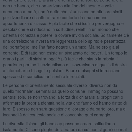
non ne hanno, che non arrivano alla fine del mese e a volte
nemmeno a metà, non è detto che si uniscano ad altri loro simili
per rivendicare riscatto o trarre conforto da una comune
appartenenza di classe. È più facile che si isolino per vergogna e
desolazione e si riducano in solitudine, reietti in un mondo che
ostenta ricchezza e potere, a covare invidia sociale. Solitamente c'è
una correlazione inversa tra leggerezza dello spirito e pesantezza
del portafoglio, me l’ha fatto notare un amico. Ma ne ero già al
corrente. E di fatto non esiste un sindacato dei poveri. Un tempo lo
erano i partiti di sinistra, oggi è più facile che siano la rabbia, il
populismo perfino il nazionalismo o il sovranismo di quelli di destra
a intercettarne bisogni e pulsioni. Paure e bisogni si intrecciano
spesso ed è semplice farli sentire intrecciati.
Le persone di orientamento sessuale diverso -diverso non da
quello “normale”, semmai da quello comune- immagino possano
sentirsi sole, se non trovano la forza di dichiararsi ai propri cari o
affermare la propria identità nella vita che fanno ed hanno diritto di
fare. E spesso non sarà questione di coraggio da parte loro, ma di
incapacità del contesto sociale di concepire quel coraggio.
Le diversità fisiche, gli handicap possono creare solitudine o
isolamento. Ci sono pieghe della natura da cui non si guarisce mai