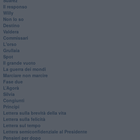
Suarez
​Il responso
Willy
Non lo so
Destino
Valdera
Commissari
L'orso
Grullaia
Spot
​Il grande vuoto
​La guerra dei mondi
Marciare non marcire
Fase due
L’Agorà
Silvia
Congiunti
Principi
​Lettera sulla brevità della vita
​Lettera sulla felicità
​Lettera sul tempo
Lettera semiconfidenziale al Presidente
Pensieri per dopo