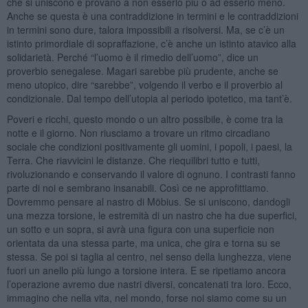
che si uniscono e provano a non esserlo più o ad esserlo meno.
Anche se questa è una contraddizione in termini e le contraddizioni
in termini sono dure, talora impossibili a risolversi. Ma, se c’è un
istinto primordiale di sopraffazione, c’è anche un istinto atavico alla
solidarietà. Perché “l’uomo è il rimedio dell’uomo”, dice un
proverbio senegalese. Magari sarebbe più prudente, anche se
meno utopico, dire “sarebbe”, volgendo il verbo e il proverbio al
condizionale. Dal tempo dell’utopia al periodo ipotetico, ma tant’è.
Poveri e ricchi, questo mondo o un altro possibile, è come tra la
notte e il giorno. Non riusciamo a trovare un ritmo circadiano
sociale che condizioni positivamente gli uomini, i popoli, i paesi, la
Terra. Che riavvicini le distanze. Che riequilibri tutto e tutti,
rivoluzionando e conservando il valore di ognuno. I contrasti fanno
parte di noi e sembrano insanabili. Così ce ne approfittiamo.
Dovremmo pensare al nastro di Möbius. Se si uniscono, dandogli
una mezza torsione, le estremità di un nastro che ha due superfici,
un sotto e un sopra, si avrà una figura con una superficie non
orientata da una stessa parte, ma unica, che gira e torna su se
stessa. Se poi si taglia al centro, nel senso della lunghezza, viene
fuori un anello più lungo a torsione intera. E se ripetiamo ancora
l’operazione avremo due nastri diversi, concatenati tra loro. Ecco,
immagino che nella vita, nel mondo, forse noi siamo come su un