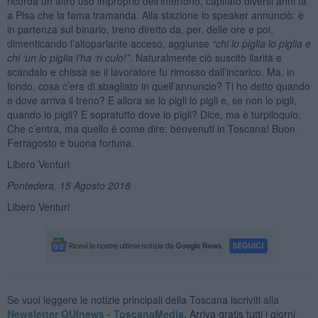
ricorda un altro uso improprio dell’interfono, capitato diversi anni fa
a Pisa che la fama tramanda. Alla stazione lo speaker annunciò: è
in partenza sul binario, treno diretto da, per, delle ore e poi,
dimenticando l’altoparlante acceso, aggiunse
“chi lo piglia lo piglia e
chi ‘un lo piglia l’ha ‘n culo!”
. Naturalmente ciò suscitò ilarità e
scandalo e chissà se il lavoratore fu rimosso dall’incarico. Ma, in
fondo, cosa c’era di sbagliato in quell’annuncio? Ti ho detto quando
e dove arriva il treno? E allora se lo pigli lo pigli e, se non lo pigli,
quando lo pigli? E sopratutto dove lo pigli? Dice, ma è turpiloquio.
Che c’entra, ma quello è come dire: benvenuti in Toscana! Buon
Ferragosto e buona fortuna.
Libero Venturi
Pontedera, 15 Agosto 2018
Libero Venturi
Se vuoi leggere le notizie principali della Toscana iscriviti alla
Newsletter QUInews - ToscanaMedia.
Arriva gratis tutti i giorni