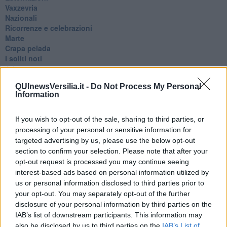
Vaxzevria
Nazionali
​Ricorrenze e celebrazioni
Marte
​Crapa pelada
​I soliti noti
Arie
​Vaccine Easing
QUInewsVersilia.it -
Do Not Process My Personal
No profit
Information
Dragonheart
Con-ter?
​Con-te
If you wish to opt-out of the sale, sharing to third parties, or
Coincidenze e crisi
processing of your personal or sensitive information for
L'amico
targeted advertising by us, please use the below opt-out
​L’anno del vaccino
section to confirm your selection. Please note that after your
Giulio Regeni
opt-out request is processed you may continue seeing
​Il rosario
interest-based ads based on personal information utilized by
Paolo Rossi
us or personal information disclosed to third parties prior to
Maradona
your opt-out. You may separately opt-out of the further
Cronaca
disclosure of your personal information by third parties on the
​Ancora Covid
IAB’s list of downstream participants. This information may
​Biden!
also be disclosed by us to third parties on the
IAB’s List of