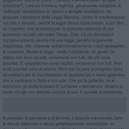
(cristiana?), Lorenzo Fontana, leghista, già provvido elargitore di
“tolleranti” dichiarazioni su aborto e famiglie arcobaleno, ha
proposto l’abolizione della Legge Mancino, contro le manifestazioni
razziste e fasciste, perché la legge stessa costituirebbe, a suo dire,
un incentivo, una tentazione per la presunta esistenza di una
questione razziale nel nostro Paese. Cioè, c’è chi denuncia il
razzismo soltanto perché c’è una legge, peraltro largamente
inapplicata, che, colpendo antidemocraticamente i reati apologetici,
lo consente. Abolita la legge, risolto il problema. Un genio! Gli
italiani non sono razzisti, certamente non tutti. Gli altri sono
populisti. E i populisti non sono razzisti, certamente non tutti. Anzi,
molti populisti sono di sinistra. Però non mi pare si indignino come
dovrebbero per le manifestazioni di razzismo più o meno goliardico
che si verificano in Italia e non solo. Che poi la goliardia, se si
escludono gli studenti pisani di Curtatone e Montanara, diciamo la
verità era già una discreta cazzata di suo. E scusate la parolaccia.
A proposito di parolacce e di ferrovie. L’episodio menzionato, fatte
le dovute distinzioni e senza goliardicamente minimizzare, mi