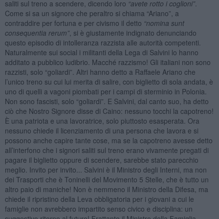
saliti sul treno a scendere, dicendo loro
“avete rotto i coglioni”
.
Come si sa un signore che peraltro si chiama “Ariano”, a
contraddire per fortuna e per civismo il detto
“nomina sunt
consequentia rerum”
, si è giustamente indignato denunciando
questo episodio di intolleranza razzista alle autorità competenti.
Naturalmente sui social i militanti della Lega di Salvini lo hanno
additato a pubblico ludibrio. Macché razzismo! Gli italiani non sono
razzisti, solo “goliardi”. Altri hanno detto a Raffaele Ariano che
l’unico treno su cui lui merita di salire, con biglietto di sola andata, è
uno di quelli a vagoni piombati per i campi di sterminio in Polonia.
Non sono fascisti, solo “goliardi”. E Salvini, dal canto suo, ha detto
ciò che Nostro Signore disse di Caino: nessuno tocchi la capotreno!
È una patriota e una lavoratrice, solo piuttosto esasperata. Ora
nessuno chiede il licenziamento di una persona che lavora e si
possono anche capire tante cose, ma se la capotreno avesse detto
all’interfono che i signori saliti sul treno erano vivamente pregati di
pagare il biglietto oppure di scendere, sarebbe stato parecchio
meglio. Invito per invito... Salvini è il Ministro degli Interni, ma non
dei Trasporti che è Toninelli del Movimento 5 Stelle, che è tutto un
altro paio di maniche! Non è nemmeno il Ministro della Difesa, ma
chiede il ripristino della Leva obbligatoria per i giovani a cui le
famiglie non avrebbero impartito senso civico e disciplina: un
suggestivo ritorno al futuro! Frattanto il Ministro della Famiglia