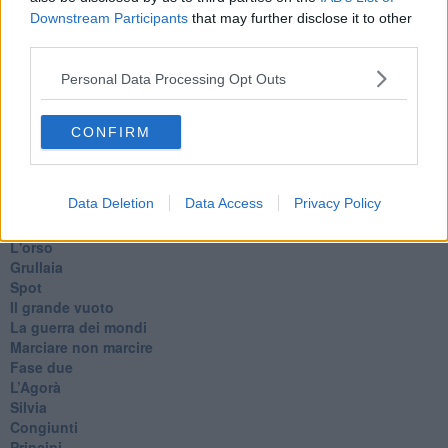
In memoria
Downstream Participants
that may further disclose it to other
​Ancora Francesco
third parties.
Rieccoci
Tenet
Personal Data Processing Opt Outs
Francesco
Suarez
​Il responso
CONFIRM
Willy
Non lo so
Destino
Data Deletion
Data Access
Privacy Policy
Valdera
Commissari
L'orso
Grullaia
Spot
​Il grande vuoto
​La guerra dei mondi
Marciare non marcire
Fase due
L’Agorà
Silvia
Congiunti
Principi