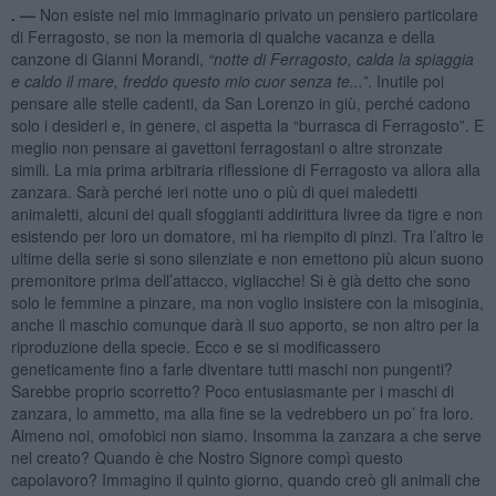
. —
Non esiste nel mio immaginario privato un pensiero particolare
di Ferragosto, se non la memoria di qualche vacanza e della
canzone di Gianni Morandi,
“notte di Ferragosto, calda la spiaggia
e caldo il mare, freddo questo mio cuor senza te...”
. Inutile poi
pensare alle stelle cadenti, da San Lorenzo in giù, perché cadono
solo i desideri e, in genere, ci aspetta la “burrasca di Ferragosto”. E
meglio non pensare ai gavettoni ferragostani o altre stronzate
simili. La mia prima arbitraria riflessione di Ferragosto va allora alla
zanzara. Sarà perché ieri notte uno o più di quei maledetti
animaletti, alcuni dei quali sfoggianti addirittura livree da tigre e non
esistendo per loro un domatore, mi ha riempito di pinzi. Tra l’altro le
ultime della serie si sono silenziate e non emettono più alcun suono
premonitore prima dell’attacco, vigliacche! Si è già detto che sono
solo le femmine a pinzare, ma non voglio insistere con la misoginia,
anche il maschio comunque darà il suo apporto, se non altro per la
riproduzione della specie. Ecco e se si modificassero
geneticamente fino a farle diventare tutti maschi non pungenti?
Sarebbe proprio scorretto? Poco entusiasmante per i maschi di
zanzara, lo ammetto, ma alla fine se la vedrebbero un po’ fra loro.
Almeno noi, omofobici non siamo. Insomma la zanzara a che serve
nel creato? Quando è che Nostro Signore compì questo
capolavoro? Immagino il quinto giorno, quando creò gli animali che