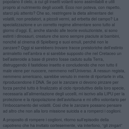
popolano il cielo, a cui gli insetti volanti sono assimilabili e utili
proprio al nutrimento degli uccelli. Ecco non poteva, con rispetto,
starci più attento? Che so, restringere la dieta alimentare dei
volatili, non predatori, a piccoli vermi, ad erbetta del campo? La
specializzazione e un corretto regime alimentare sono tutto al
giorno d’oggi. E, anche stando alle teorie evoluzioniste, si sono
estinti i dinosauri, creature che sono sempre piaciute ai bambini,
nonché al cinema di Spielberg e suoi emuli, perché non le
zanzare? Oggi si sarebbero trovare tracce preistoriche dell’estinto
animaletto nell’ambra e si sarebbe supposto che nel Cretaceo un
bell’asteroide a base di piretro fosse caduto sulla Terra,
distruggendo il fastidioso insetto e concludendo che non tutto il
male viene per nuocere, nemmeno nell’Universo. A nessun regista,
nemmeno americano, sarebbe venuto in mente di riportarle in vita,
riproducendone il DNA. Se poi le zanzare ci devono pinzare per
forza perché tutto è finalizzato al ciclo riproduttivo della loro specie,
necessaria all’alimentazione degli uccelli, mi iscrivo alla LIPU per la
protezione e la ripopolazione dell’aviofauna e mi offro volontario per
l’imboccamento dei volatili. Così che le zanzare possano pensare
ad altro che non alla loro missione suicida e a romperci i coglioni.
A proposito di rompere i coglioni, ritorno sull’episodio della
capotreno che ha invitato cortesemente, via interfono, “gli zingari”