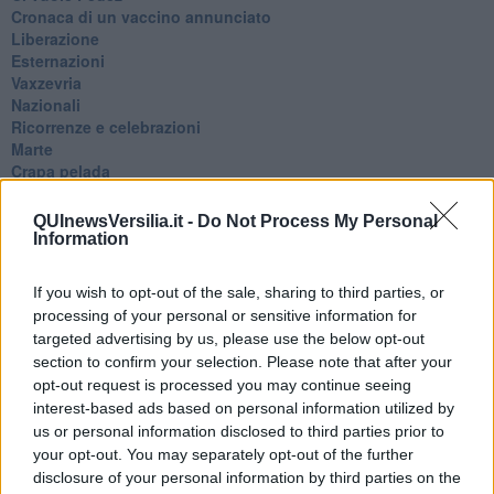
​Cronaca di un vaccino annunciato
​Liberazione
Esternazioni
Vaxzevria
Nazionali
​Ricorrenze e celebrazioni
Marte
​Crapa pelada
​I soliti noti
Arie
QUInewsVersilia.it -
Do Not Process My Personal
​Vaccine Easing
Information
No profit
Dragonheart
If you wish to opt-out of the sale, sharing to third parties, or
Con-ter?
processing of your personal or sensitive information for
​Con-te
targeted advertising by us, please use the below opt-out
Coincidenze e crisi
section to confirm your selection. Please note that after your
L'amico
opt-out request is processed you may continue seeing
​L’anno del vaccino
interest-based ads based on personal information utilized by
Giulio Regeni
us or personal information disclosed to third parties prior to
​Il rosario
your opt-out. You may separately opt-out of the further
Paolo Rossi
Maradona
disclosure of your personal information by third parties on the