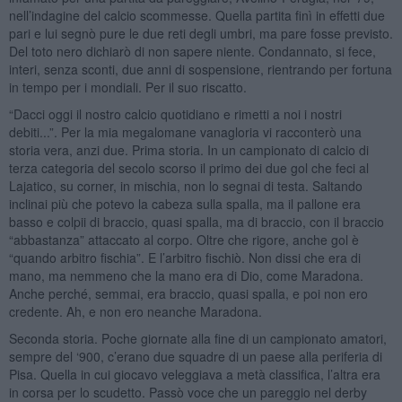
nell’indagine del calcio scommesse. Quella partita finì in effetti due
pari e lui segnò pure le due reti degli umbri, ma pare fosse previsto.
Del toto nero dichiarò di non sapere niente. Condannato, si fece,
interi, senza sconti, due anni di sospensione, rientrando per fortuna
in tempo per i mondiali. Per il suo riscatto.
“Dacci oggi il nostro calcio quotidiano e rimetti a noi i nostri
debiti...”. Per la mia megalomane vanagloria vi racconterò una
storia vera, anzi due. Prima storia. In un campionato di calcio di
terza categoria del secolo scorso il primo dei due gol che feci al
Lajatico, su corner, in mischia, non lo segnai di testa. Saltando
inclinai più che potevo la cabeza sulla spalla, ma il pallone era
basso e colpii di braccio, quasi spalla, ma di braccio, con il braccio
“abbastanza” attaccato al corpo. Oltre che rigore, anche gol è
“quando arbitro fischia”. E l’arbitro fischiò. Non dissi che era di
mano, ma nemmeno che la mano era di Dio, come Maradona.
Anche perché, semmai, era braccio, quasi spalla, e poi non ero
credente. Ah, e non ero neanche Maradona.
Seconda storia. Poche giornate alla fine di un campionato amatori,
sempre del ‘900, c’erano due squadre di un paese alla periferia di
Pisa. Quella in cui giocavo veleggiava a metà classifica, l’altra era
in corsa per lo scudetto. Passò voce che un pareggio nel derby