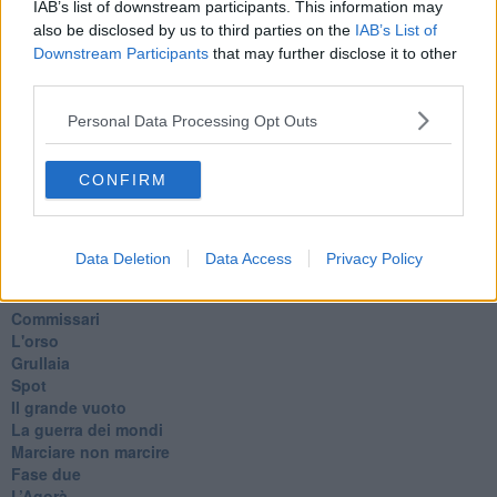
Cronaca
IAB’s list of downstream participants. This information may
​Ancora Covid
also be disclosed by us to third parties on the
IAB’s List of
​Biden!
Downstream Participants
that may further disclose it to other
In memoria
third parties.
​Ancora Francesco
Rieccoci
Personal Data Processing Opt Outs
Tenet
Francesco
CONFIRM
Suarez
​Il responso
Willy
Non lo so
Data Deletion
Data Access
Privacy Policy
Destino
Valdera
Commissari
L'orso
Grullaia
Spot
​Il grande vuoto
​La guerra dei mondi
Marciare non marcire
Fase due
L’Agorà