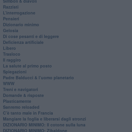
​Simboli & diavoli
Razzisti
​L’interrogazione
Pensieri
​Dizionario minimo
Gelosia
Di cose pesanti e di leggere
​Deficienza artificiale
Libero
Trasloco
Il raggiro
​La salute al primo posto
Spiegazioni
Padre Balducci & l’uomo planetario
WWW
​Treni e navigatori
​Domande & risposte
​Plasticamente
Sanremo reloaded
C’è tanto male in Francia
​Mangiare la foglia e liberarsi dagli stronzi
DIZIONARIO MINIMO: Il cotone sulla luna
DIZIONARIO MINIMO: Zibaldone