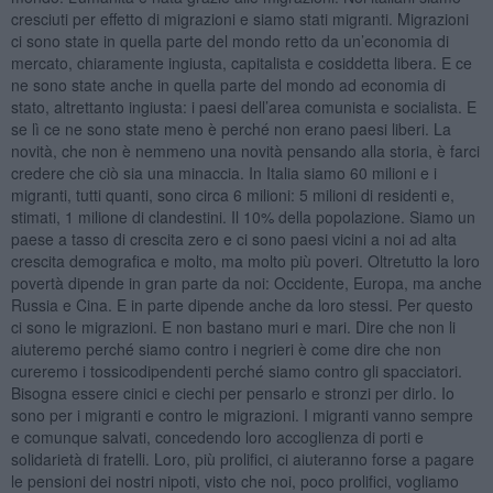
cresciuti per effetto di migrazioni e siamo stati migranti. Migrazioni
ci sono state in quella parte del mondo retto da un’economia di
mercato, chiaramente ingiusta, capitalista e cosiddetta libera. E ce
ne sono state anche in quella parte del mondo ad economia di
stato, altrettanto ingiusta: i paesi dell’area comunista e socialista. E
se lì ce ne sono state meno è perché non erano paesi liberi. La
novità, che non è nemmeno una novità pensando alla storia, è farci
credere che ciò sia una minaccia. In Italia siamo 60 milioni e i
migranti, tutti quanti, sono circa 6 milioni: 5 milioni di residenti e,
stimati, 1 milione di clandestini. Il 10% della popolazione. Siamo un
paese a tasso di crescita zero e ci sono paesi vicini a noi ad alta
crescita demografica e molto, ma molto più poveri. Oltretutto la loro
povertà dipende in gran parte da noi: Occidente, Europa, ma anche
Russia e Cina. E in parte dipende anche da loro stessi. Per questo
ci sono le migrazioni. E non bastano muri e mari. Dire che non li
aiuteremo perché siamo contro i negrieri è come dire che non
cureremo i tossicodipendenti perché siamo contro gli spacciatori.
Bisogna essere cinici e ciechi per pensarlo e stronzi per dirlo. Io
sono per i migranti e contro le migrazioni. I migranti vanno sempre
e comunque salvati, concedendo loro accoglienza di porti e
solidarietà di fratelli. Loro, più prolifici, ci aiuteranno forse a pagare
le pensioni dei nostri nipoti, visto che noi, poco prolifici, vogliamo