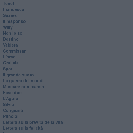
Tenet
Francesco
Suarez
​Il responso
Willy
Non lo so
Destino
Valdera
Commissari
L'orso
Grullaia
Spot
​Il grande vuoto
​La guerra dei mondi
Marciare non marcire
Fase due
L’Agorà
Silvia
Congiunti
Principi
​Lettera sulla brevità della vita
​Lettera sulla felicità