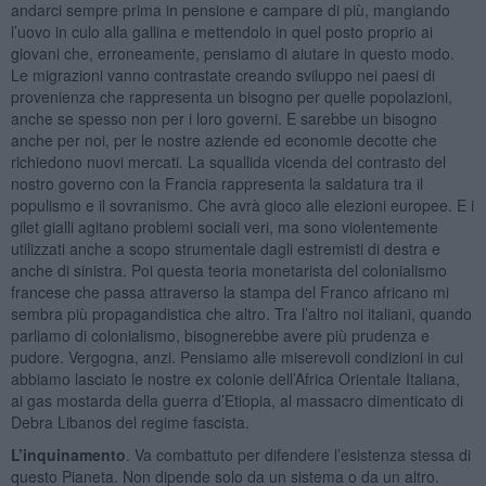
andarci sempre prima in pensione e campare di più, mangiando
l’uovo in culo alla gallina e mettendolo in quel posto proprio ai
giovani che, erroneamente, pensiamo di aiutare in questo modo.
Le migrazioni vanno contrastate creando sviluppo nei paesi di
provenienza che rappresenta un bisogno per quelle popolazioni,
anche se spesso non per i loro governi. E sarebbe un bisogno
anche per noi, per le nostre aziende ed economie decotte che
richiedono nuovi mercati. La squallida vicenda del contrasto del
nostro governo con la Francia rappresenta la saldatura tra il
populismo e il sovranismo. Che avrà gioco alle elezioni europee. E i
gilet gialli agitano problemi sociali veri, ma sono violentemente
utilizzati anche a scopo strumentale dagli estremisti di destra e
anche di sinistra. Poi questa teoria monetarista del colonialismo
francese che passa attraverso la stampa del Franco africano mi
sembra più propagandistica che altro. Tra l’altro noi italiani, quando
parliamo di colonialismo, bisognerebbe avere più prudenza e
pudore. Vergogna, anzi. Pensiamo alle miserevoli condizioni in cui
abbiamo lasciato le nostre ex colonie dell’Africa Orientale Italiana,
ai gas mostarda della guerra d’Etiopia, al massacro dimenticato di
Debra Libanos del regime fascista.
L’inquinamento
. Va combattuto per difendere l’esistenza stessa di
questo Pianeta. Non dipende solo da un sistema o da un altro.