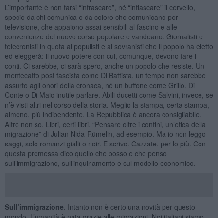
L’importante è non farsi “infrascare”, né “infiascare” il cervello,
specie da chi comunica e da coloro che comunicano per
televisione, che appaiono assai sensibili al fascino e alle
convenienze del nuovo corso popolare e vandeano. Giornalisti e
telecronisti in quota ai populisti e ai sovranisti che il popolo ha eletto
ed eleggerà: il nuovo potere con cui, comunque, devono fare i
conti. Ci sarebbe, ci sarà spero, anche un popolo che resiste. Un
mentecatto post fascista come Di Battista, un tempo non sarebbe
assurto agli onori della cronaca, né un buffone come Grillo. Di
Conte o Di Maio inutile parlare. Abili ducetti come Salvini, invece, se
n’è visti altri nel corso della storia. Meglio la stampa, certa stampa,
almeno, più indipendente. La Repubblica è ancora consigliabile.
Altro non so. Libri, certi libri. “Pensare oltre i confini, un’etica della
migrazione” di Julian Nida-Rümelin, ad esempio. Ma io non leggo
saggi, solo romanzi gialli o noir. E scrivo. Cazzate, per lo più. Con
questa premessa dico quello che posso e che penso
sull’immigrazione, sull’inquinamento e sul modello economico.
Sull’immigrazione
. Intanto non è certo una novità per questo
mondo. L’umanità è nata grazie alle migrazioni. Noi italiani siamo