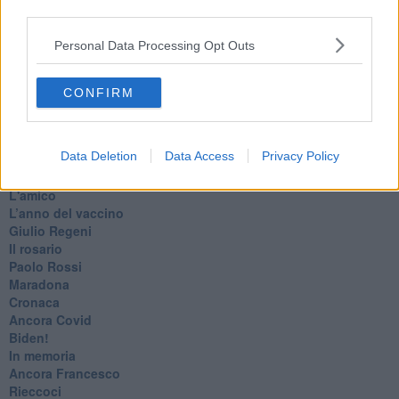
third parties.
Marte
​Crapa pelada
Personal Data Processing Opt Outs
​I soliti noti
Arie
​Vaccine Easing
CONFIRM
No profit
Dragonheart
Con-ter?
Data Deletion
Data Access
Privacy Policy
​Con-te
Coincidenze e crisi
L'amico
​L’anno del vaccino
Giulio Regeni
​Il rosario
Paolo Rossi
Maradona
Cronaca
​Ancora Covid
​Biden!
In memoria
​Ancora Francesco
Rieccoci