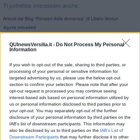
Ti potrebbe interessare anche:
Articoli dal Blog “Pensieri della domenica” di Libero Venturi
​Agorà reloaded
Ultimo
​L’urlo e gli inglesi
QUInewsVersilia.it -
Do Not Process My Personal
Carrà
Information
Può darsi
Europei
Acciaio
If you wish to opt-out of the sale, sharing to third parties, or
Il Presidente
processing of your personal or sensitive information for
​Il Giro
targeted advertising by us, please use the below opt-out
Insopportabile
section to confirm your selection. Please note that after your
​Mentre
opt-out request is processed you may continue seeing
Luana
interest-based ads based on personal information utilized by
​Ci vuole Fedez
us or personal information disclosed to third parties prior to
​Cronaca di un vaccino annunciato
your opt-out. You may separately opt-out of the further
​Liberazione
disclosure of your personal information by third parties on the
Esternazioni
IAB’s list of downstream participants. This information may
Vaxzevria
also be disclosed by us to third parties on the
IAB’s List of
Nazionali
Downstream Participants
that may further disclose it to other
​Ricorrenze e celebrazioni