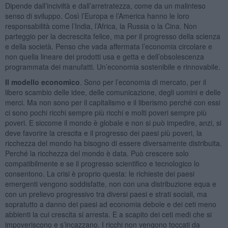
Dipende dall’inciviltà e dall’arretratezza, come da un malinteso
senso di sviluppo. Così l’Europa e l’America hanno le loro
responsabilità come l’India, l’Africa, la Russia o la Cina. Non
parteggio per la decrescita felice, ma per il progresso della scienza
e della società. Penso che vada affermata l’economia circolare e
non quella lineare dei prodotti usa e getta e dell’obsolescenza
programmata dei manufatti. Un’economia sostenibile e rinnovabile.
Il modello economico
. Sono per l’economia di mercato, per il
libero scambio delle idee, delle comunicazione, degli uomini e delle
merci. Ma non sono per il capitalismo e il liberismo perché con essi
ci sono pochi ricchi sempre più ricchi e molti poveri sempre più
poveri. E siccome il mondo è globale e non si può impedire, anzi, si
deve favorire la crescita e il progresso dei paesi più poveri, la
ricchezza del mondo ha bisogno di essere diversamente distribuita.
Perché la ricchezza del mondo è data. Può crescere solo
compatibilmente e se il progresso scientifico e tecnologico lo
consentono. La crisi è proprio questa: le richieste dei paesi
emergenti vengono soddisfatte, non con una distribuzione equa e
con un prelievo progressivo tra diversi paesi e strati sociali, ma
sopratutto a danno dei paesi ad economia debole e dei ceti meno
abbienti la cui crescita si arresta. E a scapito dei ceti medi che si
impoveriscono e s’incazzano. I ricchi non vengono toccati da