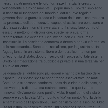
nessuna patrimoniale e le loro ricchezze finanziarie crescono
velocemente e turbinosamente. Il populismo e il sovranismo sono
la risposta all’incapacità del mondo di darsi nuove regole di
governo dopo la guerra fredda e la caduta dei blocchi contrapposti.
La promessa della democrazia, capace di assicurare benessere e
sicurezza sociale, non si è avverata e tutti si scagliano contro di
essa o la mettono in discussione, specie nella sua forma
rappresentativa e delegata. Che invece, non è l’unica, ma è
insostituibile. La cosiddetta democrazia diretta o per via informatica
te la raccomando... Sono per il socialismo, per la giustizia sociale e
l’uguaglianza, in un sistema libero e democratico, ma non per
un’economia di stato, dopo un secolo di insuccessi di tale sistema.
Credo nell’integrazione tra pubblico e privato e in una terza via per
il nuovo millennio.
Le domande e i dubbi sono più leggeri e hanno più fascino delle
risposte. Le risposte spesso sono troppo asseverative, pesanti.
Comunque si possono cambiare i nomi delle idee e delle cose, se
non vanno più di moda, ma restano i concetti e quelli vanno
rinnovati. Ovviamente sono punti di vista. E ogni punto di vista è
sempre e solo la vista “di” un punto o “da” un punto. Al di là dello
schematismo dell’esposizione, il mio pensiero non è assoluto. Odio
l’assolutismo, mi fa venire i brividi, mi piacciono i “se” e i “ma”, in