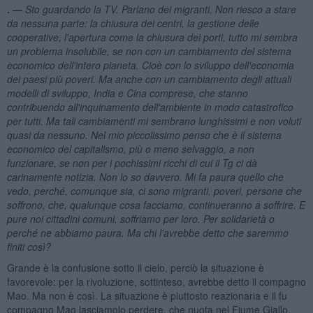
. —
Sto guardando la TV. Parlano dei migranti. Non riesco a stare
da nessuna parte: la chiusura dei centri, la gestione delle
cooperative, l'apertura come la chiusura dei porti, tutto mi sembra
un problema insolubile, se non con un cambiamento del sistema
economico dell'intero pianeta. Cioè con lo sviluppo dell'economia
dei paesi più poveri. Ma anche con un cambiamento degli attuali
modelli di sviluppo, India e Cina comprese, che stanno
contribuendo all'inquinamento dell'ambiente in modo catastrofico
per tutti. Ma tali cambiamenti mi sembrano lunghissimi e non voluti
quasi da nessuno. Nel mio piccolissimo penso che è il sistema
economico del capitalismo, più o meno selvaggio, a non
funzionare, se non per i pochissimi ricchi di cui il Tg ci d
à
carinamente notizia. Non lo so davvero. Mi fa paura quello che
vedo, perché, comunque sia, ci sono migranti, poveri, persone che
soffrono,
che
, qualunque cosa facciamo, continueranno a soffrire. E
pure noi cittadini comuni, soffriamo per loro. Per solidarietà o
perch
é
ne abbiamo paura. Ma chi l'avrebbe detto che saremmo
finiti così?
Grande è la confusione sotto il cielo, perciò la situazione è
favorevole: per la rivoluzione, sottinteso, avrebbe detto il compagno
Mao. Ma non è così. La situazione è piuttosto reazionaria e il fu
compagno Mao lasciamolo perdere, che nuota nel Fiume Giallo.