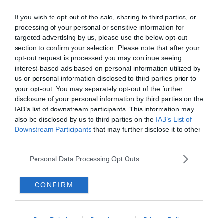
Amministrative 2024, tutti i Comuni toscani al voto
If you wish to opt-out of the sale, sharing to third parties, or
processing of your personal or sensitive information for
Addio a Lilia Pardini, superstite dell'eccidio di
Sant'Anna
targeted advertising by us, please use the below opt-out
section to confirm your selection. Please note that after your
Toscana delle Donne, via alla settimana di eventi
opt-out request is processed you may continue seeing
interest-based ads based on personal information utilized by
Sulla strada 300 metri cubi di roccia in bilico,
us or personal information disclosed to third parties prior to
esplosioni per salvarla
your opt-out. You may separately opt-out of the further
Maltempo, tracimano torrenti nella notte, forti
disclosure of your personal information by third parties on the
raffiche di vento
IAB’s list of downstream participants. This information may
Allerta arancione, i sindaci chiudono scuole e
also be disclosed by us to third parties on the
IAB’s List of
parchi
Downstream Participants
that may further disclose it to other
Piogge mareggiate e vento, ancora ore di allerta
third parties.
Pianta crolla e travolge il tetto dell'abitazione
Personal Data Processing Opt Outs
Maltempo, piombano massi sulla strada
CONFIRM
provinciale
Toscana nel mirino di 40 bombe d'acqua da inizio
anno