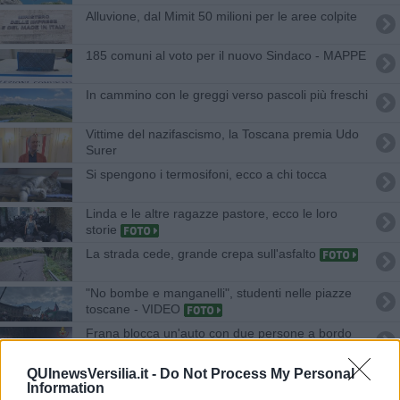
Alluvione, dal Mimit 50 milioni per le aree colpite
185 comuni al voto per il nuovo Sindaco - MAPPE
In cammino con le greggi verso pascoli più freschi
Vittime del nazifascismo, la Toscana premia Udo
Surer
Si spengono i termosifoni, ecco a chi tocca
Linda e le altre ragazze pastore, ecco le loro
storie
La strada cede, grande crepa sull'asfalto
"No bombe e manganelli", studenti nelle piazze
toscane - VIDEO
Frana blocca un'auto con due persone a bordo
Giorno della Memoria, la Toscana non scorda
QUInewsVersilia.it -
Do Not Process My Personal
Information
l'Olocausto