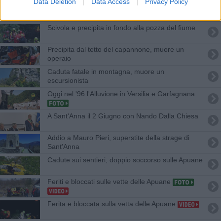
Data Deletion
Data Access
Privacy Policy
Dal sentiero cade a valle per 100 metri
Scivola e precipita in fondo alla pozza del fiume
Precipita dal tetto del capannone, muore un
operaio
Caduta fatale in montagna, muore un
escursionista
Oggi nel '96 l'Alluvione in Versilia e Garfagnana
A Sant'Anna il 2 Giugno con Nando Dalla Chiesa
Addio a Mauro Pieri, superstite della strage di
Sant'Anna
Cadute sui sentieri, doppio soccorso sulle Apuane
Feriti e bloccati sulle vette delle Apuane
Ferita e bloccata sulla vetta delle Apuane