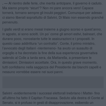
. —
Al rientro delle ferie, che merita anticipare, il governo è caduto.
Ma siamo proprio “sicuri”? Non mi pare ancora vero! Capace
tornerà, tornano sempre gli incubi peggiori. Comunque per adesso
ci siamo liberati soprattutto di Salvini, Di Maio non essendo granché
pervenuto.
I giallo verdi si erano messi insieme a giugno scorso e quest’anno,
in agosto, si sono sciolti. Un po’ come gli amori estivi, balneari, che
durano poco, nonostante tutte le assicurazioni e i propositi. In
questo caso addirittura “un contratto”. Conte, il primo ministro,
l’avvocato degli italiani -nientemeno- ha avuto un sussulto di
orgoglio e ha decretato la fine della sua esperienza governativa
salendo al Colle a tarda sera, da Mattarella, a presentare le
dimissioni. Dimissioni accettate. Ora, in questo grave momento,
tutti confidiamo nella saggezza del Presidente dai bianchi capelli e
nessuno vorrebbe essere nei suoi panni.
Salvini -evidentemente i successi elettorali inebriano i Mattei- fino
all’ultimo ha fatto il Capitan Fracassa. Seduto alla destra di Conte al
Senato, si è profuso in gesti di disapprovazione, esibendo un