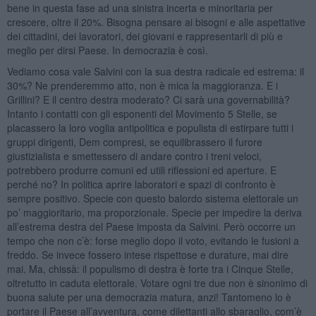
bene in questa fase ad una sinistra incerta e minoritaria per
crescere, oltre il 20%. Bisogna pensare ai bisogni e alle aspettative
dei cittadini, dei lavoratori, dei giovani e rappresentarli di più e
meglio per dirsi Paese. In democrazia è così.
Vediamo cosa vale Salvini con la sua destra radicale ed estrema: il
30%? Ne prenderemmo atto, non è mica la maggioranza. E i
Grillini? E il centro destra moderato? Ci sarà una governabilità?
Intanto i contatti con gli esponenti del Movimento 5 Stelle, se
placassero la loro voglia antipolitica e populista di estirpare tutti i
gruppi dirigenti, Dem compresi, se equilibrassero il furore
giustizialista e smettessero di andare contro i treni veloci,
potrebbero produrre comuni ed utili riflessioni ed aperture. E
perché no? In politica aprire laboratori e spazi di confronto è
sempre positivo. Specie con questo balordo sistema elettorale un
po’ maggioritario, ma proporzionale. Specie per impedire la deriva
all’estrema destra del Paese imposta da Salvini. Però occorre un
tempo che non c’è: forse meglio dopo il voto, evitando le fusioni a
freddo. Se invece fossero intese rispettose e durature, mai dire
mai. Ma, chissà: il populismo di destra è forte tra i Cinque Stelle,
oltretutto in caduta elettorale. Votare ogni tre due non è sinonimo di
buona salute per una democrazia matura, anzi! Tantomeno lo è
portare il Paese all’avventura, come dilettanti allo sbaraglio, com’è