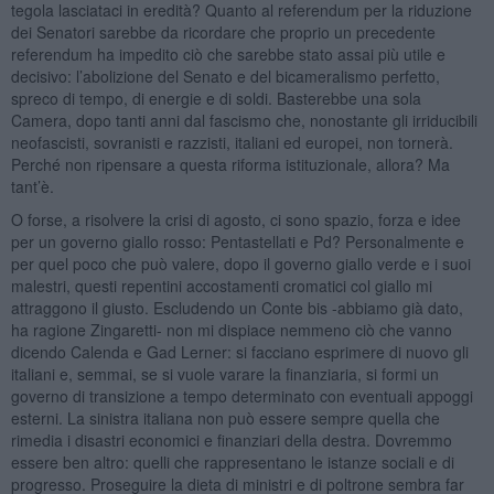
tegola lasciataci in eredità? Quanto al referendum per la riduzione
dei Senatori sarebbe da ricordare che proprio un precedente
referendum ha impedito ciò che sarebbe stato assai più utile e
decisivo: l’abolizione del Senato e del bicameralismo perfetto,
spreco di tempo, di energie e di soldi. Basterebbe una sola
Camera, dopo tanti anni dal fascismo che, nonostante gli irriducibili
neofascisti, sovranisti e razzisti, italiani ed europei, non tornerà.
Perché non ripensare a questa riforma istituzionale, allora? Ma
tant’è.
O forse, a risolvere la crisi di agosto, ci sono spazio, forza e idee
per un governo giallo rosso: Pentastellati e Pd? Personalmente e
per quel poco che può valere, dopo il governo giallo verde e i suoi
malestri, questi repentini accostamenti cromatici col giallo mi
attraggono il giusto. Escludendo un Conte bis -abbiamo già dato,
ha ragione Zingaretti- non mi dispiace nemmeno ciò che vanno
dicendo Calenda e Gad Lerner: si facciano esprimere di nuovo gli
italiani e, semmai, se si vuole varare la finanziaria, si formi un
governo di transizione a tempo determinato con eventuali appoggi
esterni. La sinistra italiana non può essere sempre quella che
rimedia i disastri economici e finanziari della destra. Dovremmo
essere ben altro: quelli che rappresentano le istanze sociali e di
progresso. Proseguire la dieta di ministri e di poltrone sembra far