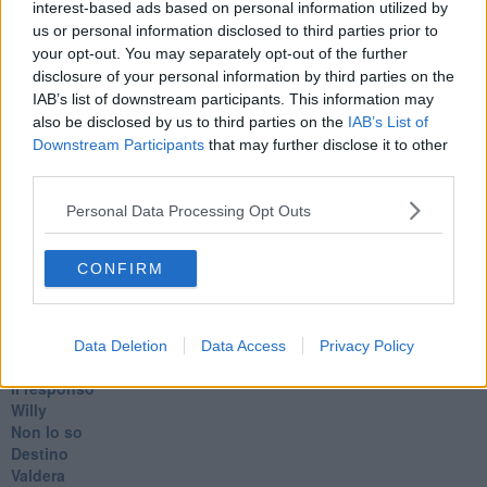
interest-based ads based on personal information utilized by
​Con-te
us or personal information disclosed to third parties prior to
Coincidenze e crisi
your opt-out. You may separately opt-out of the further
L'amico
disclosure of your personal information by third parties on the
​L’anno del vaccino
IAB’s list of downstream participants. This information may
Giulio Regeni
also be disclosed by us to third parties on the
IAB’s List of
​Il rosario
Downstream Participants
that may further disclose it to other
Paolo Rossi
third parties.
Maradona
Cronaca
Personal Data Processing Opt Outs
​Ancora Covid
​Biden!
In memoria
CONFIRM
​Ancora Francesco
Rieccoci
Tenet
Francesco
Data Deletion
Data Access
Privacy Policy
Suarez
​Il responso
Willy
Non lo so
Destino
Valdera