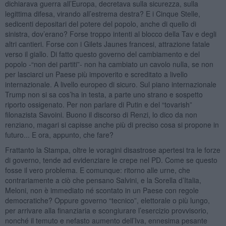
dichiarava guerra all’Europa, decretava sulla sicurezza, sulla
legittima difesa, virando all’estrema destra? E i Cinque Stelle,
sedicenti depositari del potere del popolo, anche di quello di
sinistra, dov’erano? Forse troppo intenti al blocco della Tav e degli
altri cantieri. Forse con i Gilets Jaunes francesi, attrazione fatale
verso il giallo. Di fatto questo governo del cambiamento e del
popolo -“non dei partiti”- non ha cambiato un cavolo nulla, se non
per lasciarci un Paese più impoverito e screditato a livello
internazionale. A livello europeo di sicuro. Sul piano internazionale
Trump non si sa cos’ha in testa, a parte uno strano e sospetto
riporto ossigenato. Per non parlare di Putin e del “tovarish”
filonazista Savoini. Buono il discorso di Renzi, lo dico da non
renziano, magari si capisse anche più di preciso cosa si propone in
futuro... E ora, appunto, che fare?
Frattanto la Stampa, oltre le voragini disastrose apertesi tra le forze
di governo, tende ad evidenziare le crepe nel PD. Come se questo
fosse il vero problema. E comunque: ritorno alle urne, che
contrariamente a ciò che pensano Salvini, e la Sorella d’Italia,
Meloni, non è immediato né scontato in un Paese con regole
democratiche? Oppure governo “tecnico”, elettorale o più lungo,
per arrivare alla finanziaria e scongiurare l’esercizio provvisorio,
nonché il temuto e nefasto aumento dell’Iva, ennesima pesante