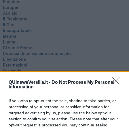
Può darsi
Europei
Acciaio
Il Presidente
​Il Giro
Insopportabile
​Mentre
Luana
​Ci vuole Fedez
​Cronaca di un vaccino annunciato
​Liberazione
Esternazioni
Vaxzevria
Nazionali
​Ricorrenze e celebrazioni
QUInewsVersilia.it -
Do Not Process My Personal
Information
Marte
​Crapa pelada
​I soliti noti
If you wish to opt-out of the sale, sharing to third parties, or
Arie
processing of your personal or sensitive information for
​Vaccine Easing
targeted advertising by us, please use the below opt-out
No profit
section to confirm your selection. Please note that after your
Dragonheart
opt-out request is processed you may continue seeing
Con-ter?