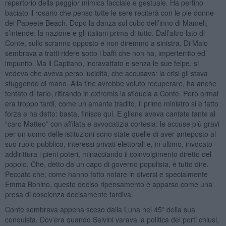
repertorio della peggior mimica facciale e gestuale. Ha perfino
baciato il rosario che penso tutte le sere reciterà con le pie donne
del Papeete Beach. Dopo la danza sul cubo dell’inno di Mameli,
s’intende: la nazione e gli italiani prima di tutto. Dall’altro lato di
Conte, sullo scranno opposto e non diremmo a sinistra, Di Maio
sembrava a tratti ridere sotto i baffi che non ha, imperterrito ed
impunito. Ma il Capitano, incravattato e senza le sue felpe, si
vedeva che aveva perso lucidità, che accusava: la crisi gli stava
sfuggendo di mano. Alla fine avrebbe voluto recuperare, ha anche
tentato di farlo, ritirando in extremis la sfiducia a Conte. Però ormai
era troppo tardi, come un amante tradito, il primo ministro si è fatto
forza e ha detto: basta, finisce qui. E gliene aveva cantate tante al
“caro Matteo” con affilata e avvocatizia cortesia: le accuse più gravi
per un uomo delle istituzioni sono state quelle di aver anteposto al
suo ruolo pubblico, interessi privati elettorali e, in ultimo, invocato
addirittura i pieni poteri, minacciando il coinvolgimento diretto del
popolo. Che, detto da un capo di governo populista, è tutto dire.
Peccato che, come hanno fatto notare in diversi e specialmente
Emma Bonino, questo deciso ripensamento è apparso come una
presa di coscienza decisamente tardiva.
Conte sembrava appena sceso dalla Luna nel 45º della sua
conquista. Dov’era quando Salvini varava la politica dei porti chiusi,