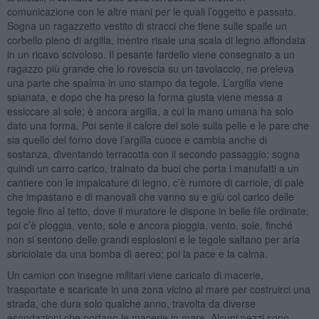
comunicazione con le altre mani per le quali l’oggetto è passato.
Sogna un ragazzetto vestito di stracci che tiene sulle spalle un
corbello pieno di argilla, mentre risale una scala di legno affondata
in un ricavo scivoloso. Il pesante fardello viene consegnato a un
ragazzo più grande che lo rovescia su un tavolaccio, ne preleva
una parte che spalma in uno stampo da tegole. L’argilla viene
spianata, e dopo che ha preso la forma giusta viene messa a
essiccare al sole; è ancora argilla, a cui la mano umana ha solo
dato una forma. Poi sente il calore del sole sulla pelle e le pare che
sia quello del forno dove l’argilla cuoce e cambia anche di
sostanza, diventando terracotta con il secondo passaggio; sogna
quindi un carro carico, trainato da buoi che porta i manufatti a un
cantiere con le impalcature di legno, c’è rumore di carriole, di pale
che impastano e di manovali che vanno su e giù col carico delle
tegole fino al tetto, dove il muratore le dispone in belle file ordinate;
poi c’è pioggia, vento, sole e ancora pioggia, vento, sole, finché
non si sentono delle grandi esplosioni e le tegole saltano per aria
sbriciolate da una bomba di aereo; poi la pace e la calma.
Un camion con insegne militari viene caricato di macerie,
trasportate e scaricate in una zona vicino al mare per costruirci una
strada, che dura solo qualche anno, travolta da diverse
esondazioni che portano le macerie in mare. Alcuni pezzi sono