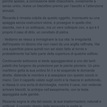
perché spesso, a conclusione delle chiacchiere, ovviamente a
senso unico, riceve un biscottino premio per l’ascolto e l’attenzione
simulati.
Riccarda è rimasta colpita da questo oggetto, inconsueto su una
spiaggia senza costruzioni vicine, e prosegue in quello che,
stavolta, non è un soliloquio, ma un vero colloquio con, e qui è il
proprio il caso di dirlo, un convitato di pietra.
- Vediamo se riesco a immaginare la tua vita: le irregolarità
dell’impasto mi dicono che non nasci da una argilla raffinata. Hai
una superficie piana quindi non sei stato fatto al tornio e
probabilmente hai fatto parte della copertura di qualche edificio.
Continuando sottovoce si siede appoggiandosi a uno dei tanti
paletti che fungono da protezione per le piante pioniere. Un pino
marittimo getta la sua ombra fin lì e lei sospende le domande
dirette, distende le membra e si assopisce con questo coccio in
mano. Con il cappello calato sugli occhi e la risacca in sottofondo,
si rilassa in una sorta di dormiveglia, mentre il cane, non vedendo
arrivare biscotti, la anticipa nell’assopimento, con la testa
appoggiata sulle gambe.
Riccarda sogna la vita del coccio, le sue trasformazioni, naturali e
artificiali. Il contatto diretto della terracotta la mette in