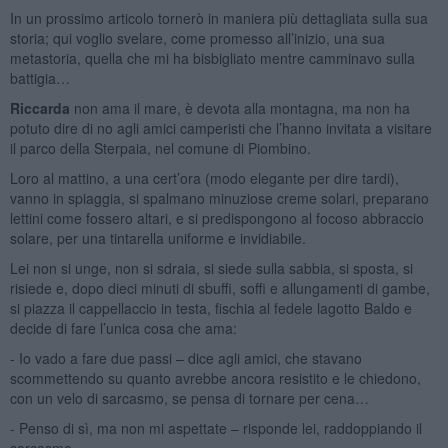
In un prossimo articolo tornerò in maniera più dettagliata sulla sua
storia; qui voglio svelare, come promesso all’inizio, una sua
metastoria, quella che mi ha bisbigliato mentre camminavo sulla
battigia…
Riccarda
non ama il mare, è devota alla montagna, ma non ha
potuto dire di no agli amici camperisti che l’hanno invitata a visitare
il parco della Sterpaia, nel comune di Piombino.
Loro al mattino, a una cert’ora (modo elegante per dire tardi),
vanno in spiaggia, si spalmano minuziose creme solari, preparano
lettini come fossero altari, e si predispongono al focoso abbraccio
solare, per una tintarella uniforme e invidiabile.
Lei non si unge, non si sdraia, si siede sulla sabbia, si sposta, si
risiede e, dopo dieci minuti di sbuffi, soffi e allungamenti di gambe,
si piazza il cappellaccio in testa, fischia al fedele lagotto Baldo e
decide di fare l’unica cosa che ama:
- Io vado a fare due passi – dice agli amici, che stavano
scommettendo su quanto avrebbe ancora resistito e le chiedono,
con un velo di sarcasmo, se pensa di tornare per cena…
- Penso di sì, ma non mi aspettate – risponde lei, raddoppiando il
sarcasmo.