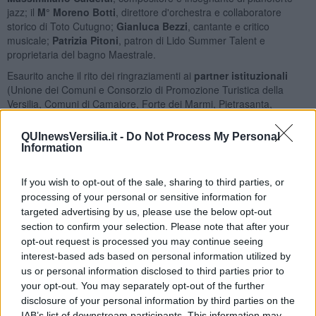
jazz; il
M° Moreno Botti
, direttore d'orchestra e collaboratore
storico di Toto Cutugno;
Gianluca Bezzi
, cantante e critico
musicale;
Patrizia Pitoni
, patron di Lido Summer Talent e
proprietaria del bagno Maestrale.
Esaurito anche il rito dei ringraziamenti ai
partner istituzionali
(Unione dei Comuni e Consorzio di Promozione Turistica della
Versilia, Comuni di Camaiore, Forte dei Marmi, Pietrasanta,
Seravezza e Viareggio) la gara è entrata nel vivo. La
prima
manche
ha messo i concorrenti a confronto sul “cavallo di
QUInewsVersilia.it -
Do Not Process My Personal
battaglia”: promossi Jessica Piscitelli, Martina Cecchini e Lorenzo
Information
Ghiselli fra i “big”, Eleonora Tirrito, Marc Lee e Angelica Lo Porto
fra le “nuove proposte”.
If you wish to opt-out of the sale, sharing to third parties, or
Nella seconda
, sfide testa a testa (accoppiamenti sorteggiati sul
processing of your personal or sensitive information for
palco) su brani del Festival di Sanremo:
Martina Cecchini
ha
targeted advertising by us, please use the below opt-out
prevalso su Jessica Piscitelli cantando “Fa' che non sia mai”
section to confirm your selection. Please note that after your
(Eramo e Passavanti, Sanremo Giovani 1996);
Eleonora Tirrito
opt-out request is processed you may continue seeing
con “Tutto quello che un uomo” (Sergio Cammariere, Sanremo
interest-based ads based on personal information utilized by
2003) ha avuto la meglio su un'apprezzatissima Angelica Lo Porto;
us or personal information disclosed to third parties prior to
Lorenzo Ghiselli
l'ha spuntata all'ultimo voto su Marc Lee,
your opt-out. You may separately opt-out of the further
interpretando “Uomo senza età” (Francesco Renga, Sanremo
disclosure of your personal information by third parties on the
2009).
IAB’s list of downstream participants. This information may