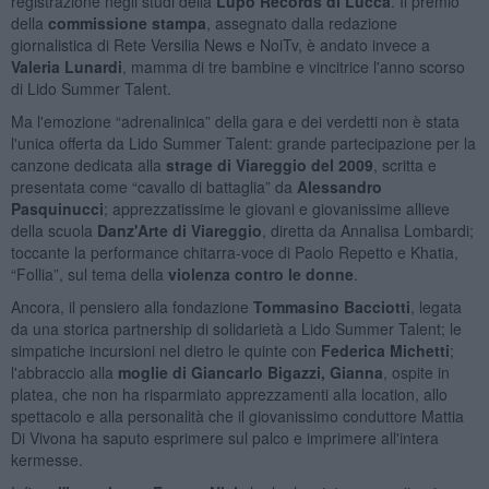
registrazione negli studi della
Lupo Records di Lucca
. Il premio
della
commissione stampa
, assegnato dalla redazione
giornalistica di Rete Versilia News e NoiTv, è andato invece a
Valeria Lunardi
, mamma di tre bambine e vincitrice l'anno scorso
di Lido Summer Talent.
Ma l'emozione “adrenalinica” della gara e dei verdetti non è stata
l'unica offerta da Lido Summer Talent: grande partecipazione per la
canzone dedicata alla
strage di Viareggio del 2009
, scritta e
presentata come “cavallo di battaglia” da
Alessandro
Pasquinucci
; apprezzatissime le giovani e giovanissime allieve
della scuola
Danz'Arte di Viareggio
, diretta da Annalisa Lombardi;
toccante la performance chitarra-voce di Paolo Repetto e Khatia,
“Follia”, sul tema della
violenza contro le donne
.
Ancora, il pensiero alla fondazione
Tommasino Bacciotti
, legata
da una storica partnership di solidarietà a Lido Summer Talent; le
simpatiche incursioni nel dietro le quinte con
Federica Michetti
;
l'abbraccio alla
moglie di Giancarlo Bigazzi, Gianna
, ospite in
platea, che non ha risparmiato apprezzamenti alla location, allo
spettacolo e alla personalità che il giovanissimo conduttore Mattia
Di Vivona ha saputo esprimere sul palco e imprimere all'intera
kermesse.