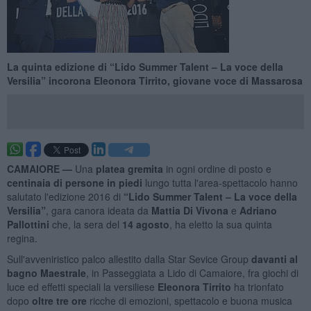
La quinta edizione di “Lido Summer Talent – La voce della
Versilia” incorona Eleonora Tirrito, giovane voce di Massarosa
CAMAIORE —
Una
platea gremita
in ogni ordine di posto e
centinaia di persone in piedi
lungo tutta l'area-spettacolo hanno
salutato l'edizione 2016 di
“Lido Summer Talent – La voce della
Versilia”
, gara canora ideata da
Mattia Di Vivona
e
Adriano
Pallottini
che, la sera del
14 agosto
, ha eletto la sua quinta
regina.
Sull'avveniristico palco allestito dalla Star Sevice Group
davanti al
bagno Maestrale
, in Passeggiata a Lido di Camaiore, fra giochi di
luce ed effetti speciali la versiliese
Eleonora Tirrito
ha trionfato
dopo
oltre tre ore
ricche di emozioni, spettacolo e buona musica