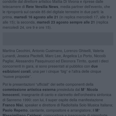
condotte dal direttore artistico Mattia Di Vivona e riprese dalle
telecamere di
Rete Versilia News
, media partner dell'evento, che
le riproporrà sul canale 85 del digitale terrestre in due parti: la
prima,
martedì 16 agosto alle 21
(in replica mercoledì 17, alle 9 e
alle 15); la seconda,
martedì 23 agosto sempre alle 21
(replica
mercoledì 24, ore 9 e ore 15).
Martina Cecchini, Antonio Cusimano, Lorenzo Ghiselli, Valeria
Lunardi, Jessica Piscitelli, Marc Lee, Angelica Lo Porto, Niccolò
Pagliai, Alessandro Pasquinucci ed Eleonora Tirrito, questi i dieci
concorrenti in gara, si sono presentati al pubblico con
due
esibizioni corali
, una per i cinque “big” e l'altra delle cinque
“nuove proposte”.
Poi le presentazioni “ufficiali” dei sette componenti della
commissione artistica esterna
presieduta dal
M° Nicola
Innocenti
, insegnante di canto e clarinetto dell'orchestra sinfonica
di Sanremo 1990: con lui, il super ospite della manifestazione
Franco Nisi
, speaker e direttore di RadioItalia Solo Musica Italiana;
Paolo Repetto
, cantante, compositore e arrangiatore; il
M°
Massimiliano Calderai
, compositore e insegnante di pianoforte