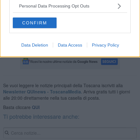
patente perché il ragazzo,
in
preda alla disperazione, avrebbe
Personal Data Processing Opt Outs
tentato il suicidio
. Una
pattuglia
della polizia municipale
si è
subito mossa per raggiungere l' abitazione
della famiglia dove
però si e' accorta che q
uanto raccontato al telefono non
CONFIRM
rispondeva assolutamente alla verità.
Data Deletion
Data Access
Privacy Policy
Se vuoi leggere le notizie principali della Toscana iscriviti alla
Newsletter QUInews - ToscanaMedia.
Arriva gratis tutti i giorni
alle 20:00 direttamente nella tua casella di posta.
Basta cliccare
QUI
Ti potrebbe interessare anche: