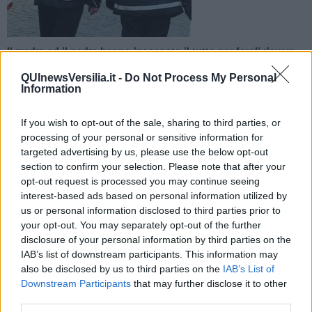
Il madre ed il padre hanno inscenato il tutto per fargli riavere
la patente ritirata pochi giorni prima dai vigili urbani per
QUInewsVersilia.it -
Do Not Process My Personal
eccesso di velocità
Information
If you wish to opt-out of the sale, sharing to third parties, or
processing of your personal or sensitive information for
targeted advertising by us, please use the below opt-out
CAMAIORE —
La sceneggiata è stata scoperta dalla polizia
section to confirm your selection. Please note that after your
municipale
e adesso
i genitori rischiano una denuncia
per
opt-out request is processed you may continue seeing
procurato allarme. La vicenda è accaduta a
Camaiore
.
interest-based ads based on personal information utilized by
us or personal information disclosed to third parties prior to
La vicenda è iniziata sabato quando
un ventiduenne residente in
your opt-out. You may separately opt-out of the further
Versilia
è stato fermato da una pattuglia della polizia municipale di
disclosure of your personal information by third parties on the
Camaiore
mentre correva a 114 chilometri orari nel centro
IAB’s list of downstream participants. This information may
abitato
di
Capezzano Pianore, dove il limite è di 50 km all'ora.
also be disclosed by us to third parties on the
IAB’s List of
Oltre a
una maxi multa, gli agenti gli hanno ritirato la patente
.
Downstream Participants
that may further disclose it to other
Per cercare di fargliela riavere
i genitori hanno telefonato alla
third parties.
polizia municipale
implorando
la resitituzione della