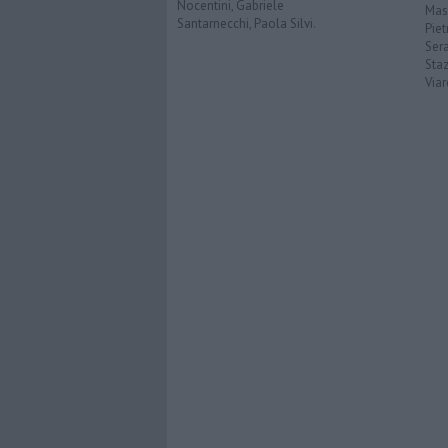
Nocentini, Gabriele
Mas
Santarnecchi, Paola Silvi.
Piet
Ser
Sta
Via