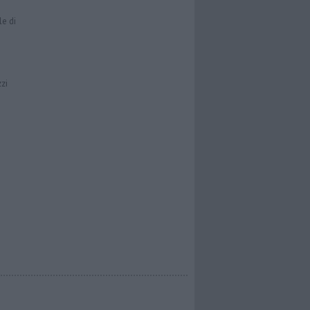
le di
zzi