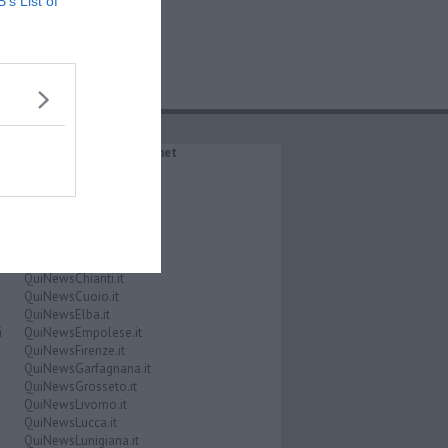
B’s List of
IL NETWORK QuiNews.net
QuiNewsAbetone.it
QuiNewsAmiata.it
QuiNewsAnimali.it
QuiNewsArezzo.it
QuiNewsCasentino.it
QuiNewsCecina.it
QuiNewsChianti.it
QuiNewsCuoio.it
QuiNewsElba.it
i
QuiNewsEmpolese.it
QuiNewsFirenze.it
QuiNewsGarfagnana.it
QuiNewsGrosseto.it
QuiNewsLivorno.it
QuiNewsLucca.it
QuiNewsLunigiana.it