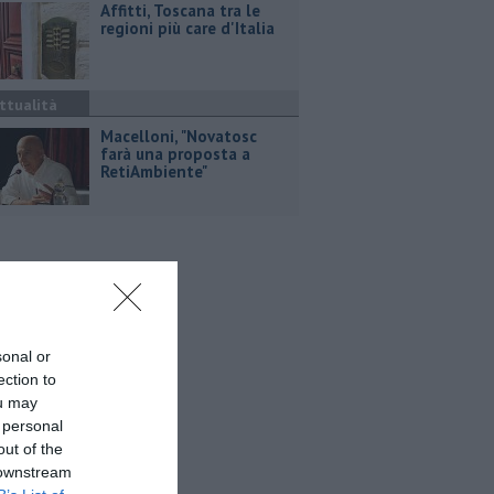
Affitti, Toscana tra le
regioni più care d'Italia
ttualità
Macelloni, "Novatosc
farà una proposta a
RetiAmbiente"
sonal or
ection to
ou may
 personal
out of the
 downstream