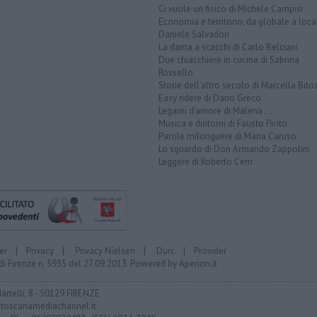
Ci vuole un fisico di Michele Campisi
Economia e territorio, da globale a loca
Daniele Salvadori
La dama a scacchi di Carlo Belciani
Due chiacchiere in cucina di Sabrina
Rossello
Storie dell'altro secolo di Marcella Bito
Easy ridere di Dario Greco
Legami d'amore di Malena ...
Musica e dintorni di Fausto Pirìto
Parole milonguere di Maria Caruso
Lo sguardo di Don Armando Zappolini
Leggere di Roberto Cerri
er
|
Privacy
|
Privacy Nielsen
|
Durc
|
Provider
di Firenze n. 5935 del 27.09.2013. Powered by
Aperion.it
Martelli, 8 - 50129 FIRENZE
toscanamediachannel.it