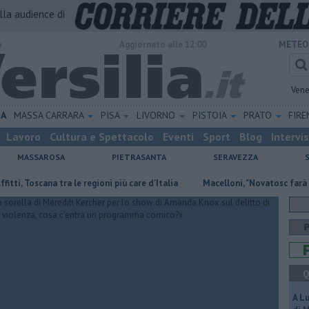
alla audience di
o
Aggiornato alle 12:00
METEO
Vene
NA
MASSA CARRARA
PISA
LIVORNO
PISTOIA
PRATO
FIR
Lavoro
Cultura e Spettacolo
Eventi
Sport
Blog
Intervi
MASSAROSA
PIETRASANTA
SERAVEZZA
Toscana tra le regioni più care d'Italia
Macelloni, "Novatosc farà una pr
Q
A L