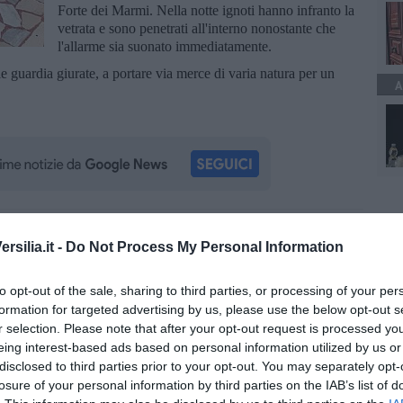
Forte dei Marmi. Nella notte ignoti hanno infranto la
vetrata e sono penetrati all'interno nonostante che
l'allarme sia suonato immediatamente.
e guardia giurate, a portare via merce di varia natura per un
A
oscana iscriviti alla
Newsletter QUInews - ToscanaMedia.
silia.it -
Do Not Process My Personal Information
amente nella tua casella di posta.
to opt-out of the sale, sharing to third parties, or processing of your per
formation for targeted advertising by us, please use the below opt-out s
r selection. Please note that after your opt-out request is processed y
eing interest-based ads based on personal information utilized by us or
o
disclosed to third parties prior to your opt-out. You may separately opt-
rta
losure of your personal information by third parties on the IAB’s list of
ne per rubare