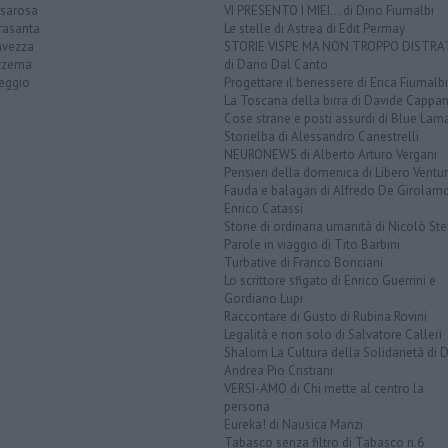
sarosa
VI PRESENTO I MIEI... di Dino Fiumalbi
rasanta
Le stelle di Astrea di Edit Permay
avezza
STORIE VISPE MA NON TROPPO DISTR
zzema
di Dario Dal Canto
reggio
Progettare il benessere di Erica Fiumalbi
La Toscana della birra di Davide Cappan
Cose strane e posti assurdi di Blue Lam
Storielba di Alessandro Canestrelli
NEURONEWS di Alberto Arturo Vergani
Pensieri della domenica di Libero Ventur
Fauda e balagan di Alfredo De Girolam
Enrico Catassi
Storie di ordinaria umanità di Nicolò Ste
Parole in viaggio di Tito Barbini
Turbative di Franco Bonciani
Lo scrittore sfigato di Enrico Guerrini e
Gordiano Lupi
Raccontare di Gusto di Rubina Rovini
Legalità e non solo di Salvatore Calleri
Shalom La Cultura della Solidarietà di 
Andrea Pio Cristiani
VERSI-AMO di Chi mette al centro la
persona
Eureka! di Nausica Manzi
Tabasco senza filtro di Tabasco n.6