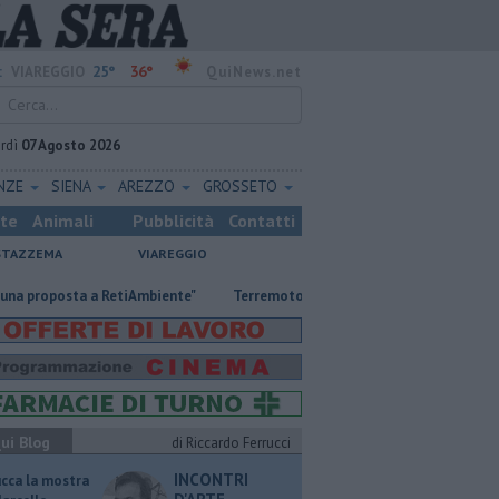
25°
36°
:
VIAREGGIO
QuiNews.net
rdì
07 Agosto 2026
ENZE
SIENA
AREZZO
GROSSETO
ste
Animali
Pubblicità
Contatti
STAZZEMA
VIAREGGIO
oposta a RetiAmbiente"
Terremoto di magnitudo 4.3 scuote la Toscana
ui Blog
di Riccardo Ferrucci
INCONTRI
ucca la mostra