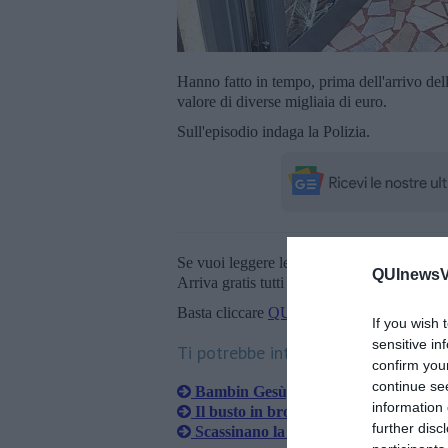
Hanno fatto in tempo, prima dell'arrivo dell
valore di diverse migliaia di euro.
Sull'episodio indaga la Polizia.
Se vuoi leggere le notizie principali della T
QUInewsVer
Arriva gratis tutti i giorni alle 20:00 dirett
Basta cliccare
QUI
If you wish 
sensitive in
Ti potrebbe interessare anche:
confirm you
continue se
Bambin Gesù, è tornato e ora è bianc
information 
Il busto in bronzo per sfondare la po
further disc
Scassinano la porta e picchiano il ca