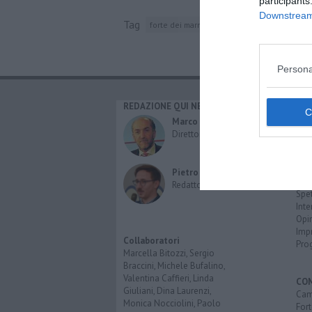
participants
Downstream 
Tag
forte dei marmi
euro
Persona
REDAZIONE QUI NEWS
CAT
Cro
Marco Migli
Poli
Direttore Responsabile
Attu
Eco
Cult
Pietro Mattonai
Spo
Redattore
Spet
Inte
Opi
Imp
Collaboratori
Pro
Marcella Bitozzi, Sergio
Braccini, Michele Bufalino,
Valentina Caffieri, Linda
CO
Giuliani, Dina Laurenzi,
Cam
Monica Nocciolini, Paolo
Fort