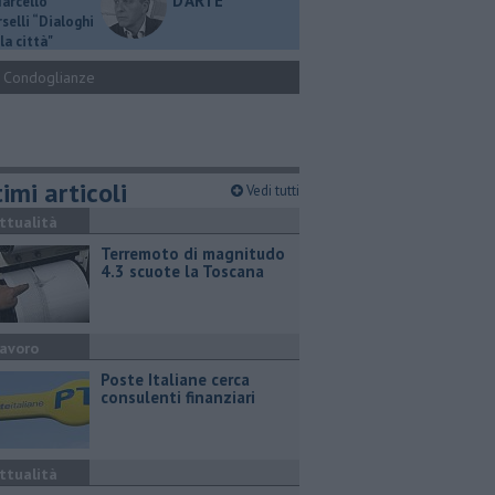
D'ARTE
Marcello
selli “Dialoghi
la città"
Condoglianze
imi articoli
Vedi tutti
ttualità
Terremoto di magnitudo
4.3 scuote la Toscana
avoro
Poste Italiane cerca
consulenti finanziari
ttualità