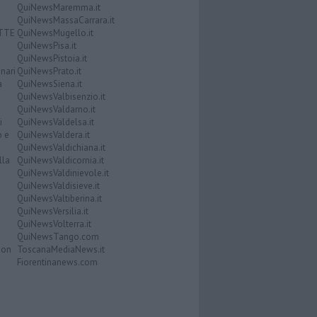
QuiNewsMaremma.it
QuiNewsMassaCarrara.it
ATTE
QuiNewsMugello.it
QuiNewsPisa.it
QuiNewsPistoia.it
nari
QuiNewsPrato.it
a
QuiNewsSiena.it
QuiNewsValbisenzio.it
QuiNewsValdarno.it
i
QuiNewsValdelsa.it
o e
QuiNewsValdera.it
QuiNewsValdichiana.it
lla
QuiNewsValdicornia.it
QuiNewsValdinievole.it
QuiNewsValdisieve.it
QuiNewsValtiberina.it
QuiNewsVersilia.it
QuiNewsVolterra.it
QuiNewsTango.com
Don
ToscanaMediaNews.it
Fiorentinanews.com