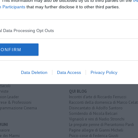
. This information may also be disclosed by us to third parties on the
IA
Participants
that may further disclose it to other third parties.
l Data Processing Opt Outs
EGORIE
RUBRICHE
CONFIRM
naca
Le notizie di oggi
tica
Più Letti della settimana
alità
Più Letti del mese
nomia
Archivio Notizie
Data Deletion
Data Access
Privacy Policy
ura
Persone
rt
Toscani in TV
tacoli
rviste
QUI BLOG
nion Leader
Incontri d'arte di Riccardo Ferrucci
rese & Professioni
Racconti della domenica di Marco Celat
grammazione Cinema
Disincantato di Adolfo Santoro
Sorridendo di Nicola Belcari
Vignaioli e vini di Nadio Stronchi
MUNI
Le pregiate penne di Pierantonio Pardi
aiore
Pagine allegre di Gianni Micheli
e dei Marmi
Psico-cose di Federica Giusti