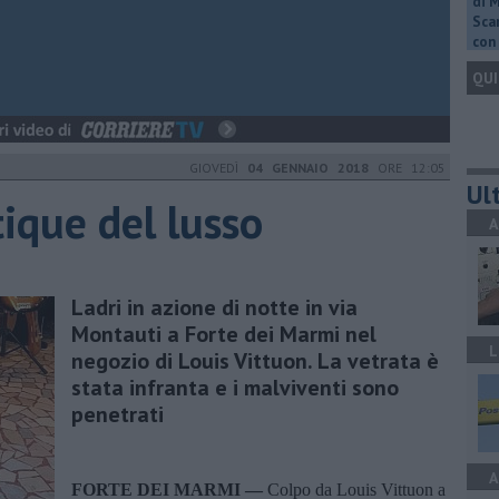
di 
Scar
con 
QUI
GIOVEDÌ
04 GENNAIO 2018
ORE 12:05
Ult
ique del lusso
A
Ladri in azione di notte in via
Montauti a Forte dei Marmi nel
L
negozio di Louis Vittuon. La vetrata è
stata infranta e i malviventi sono
penetrati
A
FORTE DEI MARMI —
Colpo da Louis Vittuon a