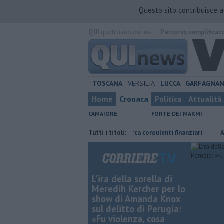
Questo sito contribuisce 
QUI
quotidiano online.
Percorso semplificat
TOSCANA
VERSILIA
LUCCA
GARFAGNA
Home
Cronaca
Politica
Attualità
CAMAIORE
FORTE DEI MARMI
ote la Toscana
Poste Italiane cerca consulenti finanziari
Tutti i titoli:
Affitti, 
L'ira della sorella di
Meredih Kercher per lo
show di Amanda Knox
sul delitto di Perugia:
«Fu violenza, cosa