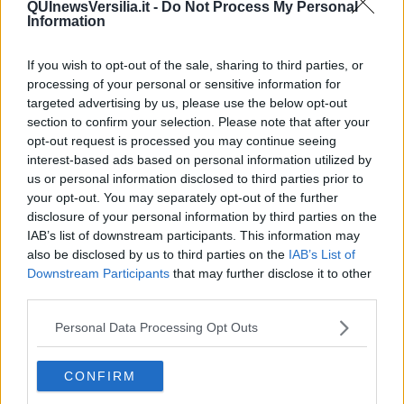
QUInewsVersilia.it -
Do Not Process My Personal
Information
If you wish to opt-out of the sale, sharing to third parties, or
processing of your personal or sensitive information for
Ecco l'elenco dei prezzi del carburante in provincia di Lucca.
Comune per comune gli impianti più economici dove fare
targeted advertising by us, please use the below opt-out
rifornimento.
section to confirm your selection. Please note that after your
opt-out request is processed you may continue seeing
interest-based ads based on personal information utilized by
us or personal information disclosed to third parties prior to
your opt-out. You may separately opt-out of the further
disclosure of your personal information by third parties on the
PROVINCIA DI LUCCA —
Questi i prezzi dei carburanti
rilevati al
IAB’s list of downstream participants. This information may
giorno 26 aprile 2025
dal
Ministero dello sviluppo economico
also be disclosed by us to third parties on the
IAB’s List of
Downstream Participants
that may further disclose it to other
third parties.
Personal Data Processing Opt Outs
CONFIRM