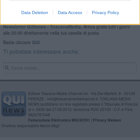
Data Deletion
Data Access
Privacy Policy
Se vuoi leggere le notizie principali della Toscana iscriviti alla
Newsletter QUInews - ToscanaMedia.
Arriva gratis tutti i giorni
alle 20:00 direttamente nella tua casella di posta.
Basta cliccare
QUI
Ti potrebbe interessare anche:
Editore Toscana Media Channel srl - Via Dei Martelli, 8 - 50129
FIRENZE - info@toscanamediachannel.it. TOSCANA MEDIA
NEWS quotidiano on line registrato presso il Tribunale di Firenze
al n. 5935 del 27.09.2013. Iscrizione ROC 22105 - C.F. e P.Iva
0620787048
Fatturazione Elettronica M5UXCR1 |
Privacy Nielsen
Direttore responsabile Marco Migli