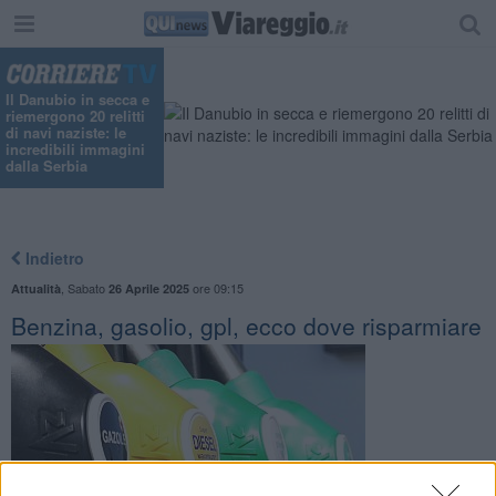
Il Danubio in secca e
riemergono 20 relitti
di navi naziste: le
incredibili immagini
dalla Serbia
Indietro
,
Sabato
ore 09:15
Attualità
26 Aprile 2025
Benzina, gasolio, gpl, ecco dove risparmiare