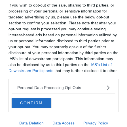
stata del 59,3%.
If you wish to opt-out of the sale, sharing to third parties, or
processing of your personal or sensitive information for
targeted advertising by us, please use the below opt-out
section to confirm your selection. Please note that after your
A
Viareggio
, invece, affluenza al
48,53%
, in discesa rispetto al
opt-out request is processed you may continue seeing
55% di due settimane fa. In entrambi i casi, grossomodo, si tratta di
interest-based ads based on personal information utilized by
una "perdita" di oltre sei punti percentuali.
us or personal information disclosed to third parties prior to
your opt-out. You may separately opt-out of the further
disclosure of your personal information by third parties on the
IAB’s list of downstream participants. This information may
also be disclosed by us to third parties on the
IAB’s List of
Downstream Participants
that may further disclose it to other
third parties.
Personal Data Processing Opt Outs
CONFIRM
Data Deletion
Data Access
Privacy Policy