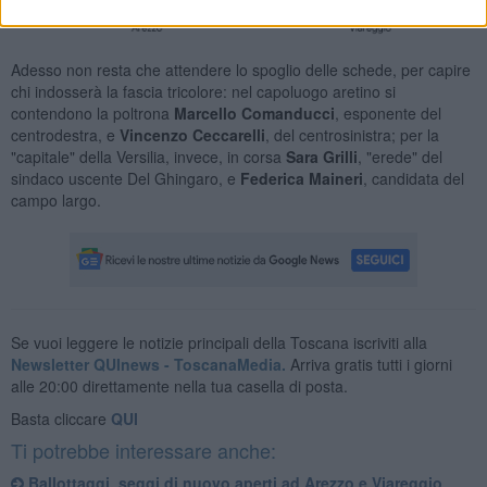
Adesso non resta che attendere lo spoglio delle schede, per capire
chi indosserà la fascia tricolore: nel capoluogo aretino si
contendono la poltrona
Marcello Comanducci
, esponente del
centrodestra, e
Vincenzo Ceccarelli
, del centrosinistra; per la
"capitale" della Versilia, invece, in corsa
Sara Grilli
, "erede" del
sindaco uscente Del Ghingaro, e
Federica Maineri
, candidata del
campo largo.
Se vuoi leggere le notizie principali della Toscana iscriviti alla
Newsletter QUInews - ToscanaMedia.
Arriva gratis tutti i giorni
alle 20:00 direttamente nella tua casella di posta.
Basta cliccare
QUI
Ti potrebbe interessare anche:
Ballottaggi, seggi di nuovo aperti ad Arezzo e Viareggio