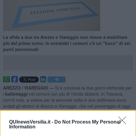
La sfida a due tra Arezzo e Viareggio non riesce a mobilitare
più del primo turno: in entrambi i comuni c'è un "buco" di sei
punti percentuali
AREZZO / VIAREGGIO —
Si è conclusa la due giorni elettorale per
i
ballottaggi
nei comuni con più di 15mila abitanti. In Toscana,
com'è noto, a votare per la seconda volta in due settimane sono
andati gli elettori di Arezzo e Viareggio, che nel pomeriggio di oggi,
lunedì 8 Giugno, scopriranno il nome del nuovo sindaco.
Il primo dato ufficiale è quello dell'
affluenza definitiva
del secondo
QUInewsVersilia.it -
Do Not Process My Personal
Information
turno, che risulta essere in calo rispetto a quella del primo. Ad
Arezzo
l'affluenza si attesta al
53,11%
, mentre al primo turno è