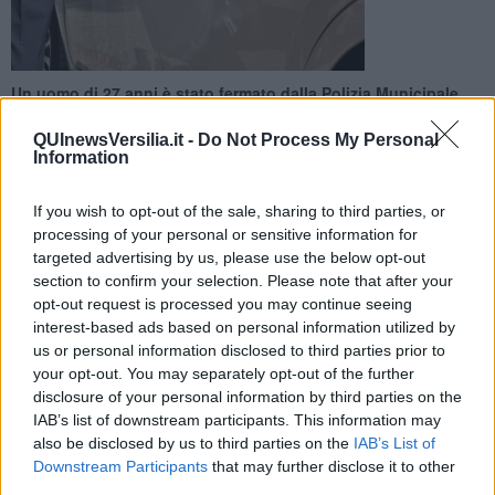
Un uomo di 27 anni è stato fermato dalla Polizia Municipale
con sciarpe, borse e bigiotteria pronte alla vendita, ma senza
autorizzazioni
QUInewsVersilia.it -
Do Not Process My Personal
Information
If you wish to opt-out of the sale, sharing to third parties, or
processing of your personal or sensitive information for
targeted advertising by us, please use the below opt-out
FORTE DEI MARMI —
È stato sorpreso con sciarpe, borse e
section to confirm your selection. Please note that after your
bigiotteria mentre stava rientrando dal mare, sprovvisto di
opt-out request is processed you may continue seeing
autorizzazioni alla vendita, ma con il
Pos
a seguito.
interest-based ads based on personal information utilized by
us or personal information disclosed to third parties prior to
Così, alla fine, un
giovane uomo di 27 anni
, originario del
your opt-out. You may separately opt-out of the further
Pakistan e con regolare permesso di soggiorno, è stato identificato
e sanzionato con
una multa da 5mila euro
, comminata dagli
disclosure of your personal information by third parties on the
agenti della
Polizia Municipale
di Forte dei Marmi.
IAB’s list of downstream participants. This information may
also be disclosed by us to third parties on the
IAB’s List of
Downstream Participants
that may further disclose it to other
third parties.