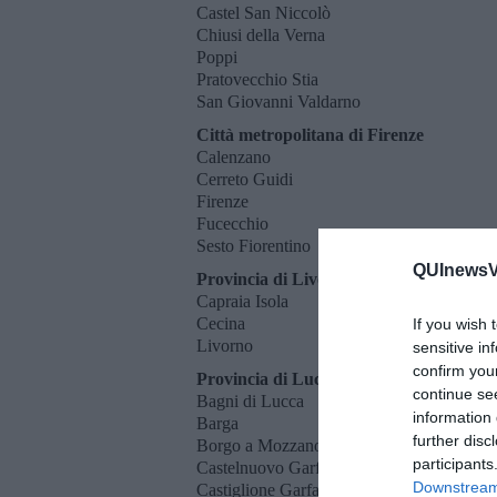
Castel San Niccolò
Chiusi della Verna
Poppi
Pratovecchio Stia
San Giovanni Valdarno
Città metropolitana di Firenze
Calenzano
Cerreto Guidi
Firenze
Fucecchio
Sesto Fiorentino
QUInewsVer
Provincia di Livorno
Capraia Isola
Cecina
If you wish 
Livorno
sensitive in
confirm you
Provincia di Lucca
continue se
Bagni di Lucca
information 
Barga
further disc
Borgo a Mozzano
participants
Castelnuovo Garfagnana
Downstream 
Castiglione Garfagnana