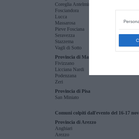
Coreglia Antelminelli
Fosciandora
Lucca
Persona
Massarosa
Pieve Fosciana
Seravezza
Stazzema
Vagli di Sotto
Provincia di Massa-Carrara
Fivizzano
Licciana Nardi
Podenzana
Zeri
Provincia di Pisa
San Miniato
Comuni colpiti dall'evento del 16-17 n
Provincia di Arezzo
Anghiari
Arezzo