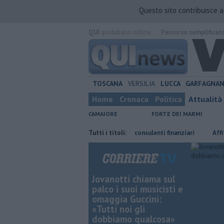
Questo sito contribuisce 
QUI
quotidiano online.
Percorso semplificat
TOSCANA
VERSILIA
LUCCA
GARFAGNA
Home
Cronaca
Politica
Attualità
CAMAIORE
FORTE DEI MARMI
a Toscana
Poste Italiane cerca consulenti finanziari
Tutti i titoli:
Affitti, Tosca
Jovanotti chiama sul
palco i suoi musicisti e
omaggia Guccini:
«Tutti noi gli
dobbiamo qualcosa»