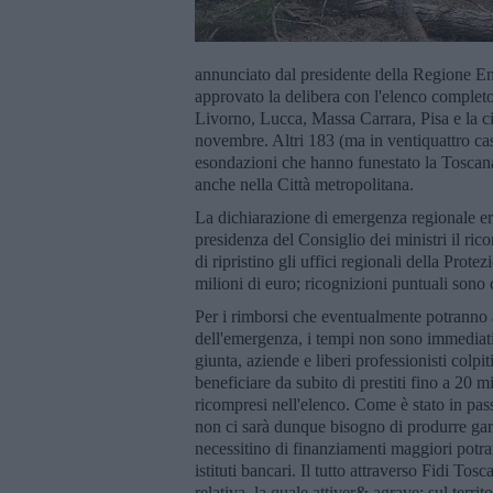
annunciato dal presidente della Regione En
approvato la delibera con l'elenco complet
Livorno, Lucca, Massa Carrara, Pisa e la cit
novembre. Altri 183 (ma in ventiquattro casi 
esondazioni che hanno funestato la Toscana 
anche nella Città metropolitana.
La dichiarazione di emergenza regionale era 
presidenza del Consiglio dei ministri il ric
di ripristino gli uffici regionali della Pro
milioni di euro; ricognizioni puntuali son
Per i rimborsi che eventualmente potranno a
dell'emergenza, i tempi non sono immediati
giunta, aziende e liberi professionisti col
beneficiare da subito di prestiti fino a 20 
ricompresi nell'elenco. Come è stato in pass
non ci sarà dunque bisogno di produrre gar
necessitino di finanziamenti maggiori potra
istituti bancari. Il tutto attraverso Fidi To
relativa, la quale attiver& agrave; sul territo