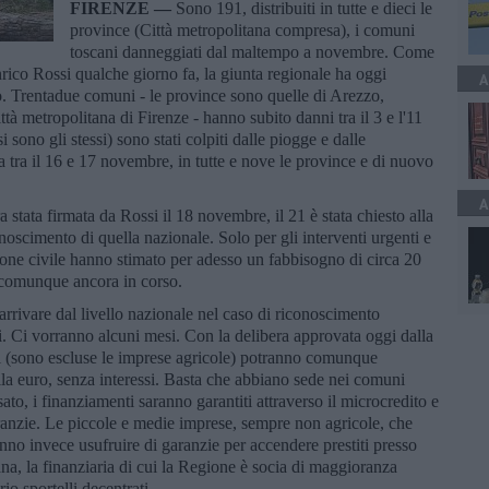
FIRENZE —
Sono 191, distribuiti in tutte e dieci le
province (Città metropolitana compresa), i comuni
toscani danneggiati dal maltempo a novembre. Come
rico Rossi qualche giorno fa, la giunta regionale ha oggi
A
o. Trentadue comuni - le province sono quelle di Arezzo,
tà metropolitana di Firenze - hanno subito danni tra il 3 e l'11
sono gli stessi) sono stati colpiti dalle piogge e dalle
tra il 16 e 17 novembre, in tutte e nove le province e di nuovo
A
stata firmata da Rossi il 18 novembre, il 21 è stata chiesto alla
onoscimento di quella nazionale. Solo per gli interventi urgenti e
tezione civile hanno stimato per adesso un fabbisogno di circa 20
o comunque ancora in corso.
rrivare dal livello nazionale nel caso di riconoscimento
. Ci vorranno alcuni mesi. Con la delibera approvata oggi dalla
piti (sono escluse le imprese agricole) potranno comunque
mila euro, senza interessi. Basta che abbiano sede nei comuni
ato, i finanziamenti saranno garantiti attraverso il microcredito e
anzie. Le piccole e medie imprese, sempre non agricole, che
nno invece usufruire di garanzie per accendere prestiti presso
scana, la finanziaria di cui la Regione è socia di maggioranza
rio sportelli decentrati.