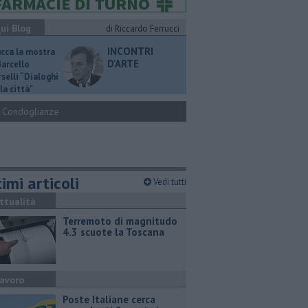
ui Blog
di Riccardo Ferrucci
INCONTRI
ucca la mostra
D'ARTE
Marcello
selli “Dialoghi
la città"
Condoglianze
imi articoli
Vedi tutti
ttualità
Terremoto di magnitudo
4.3 scuote la Toscana
avoro
Poste Italiane cerca