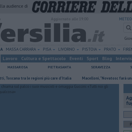
alla audience di
o
Aggiornato alle 19:00
METEO
Gio
NA
MASSA CARRARA
PISA
LIVORNO
PISTOIA
PRATO
FIR
Lavoro
Cultura e Spettacolo
Eventi
Sport
Blog
Intervi
MASSAROSA
PIETRASANTA
SERAVEZZA
na tra le regioni più care d'Italia
Macelloni, "Novatosc farà una propos
Ag
fu