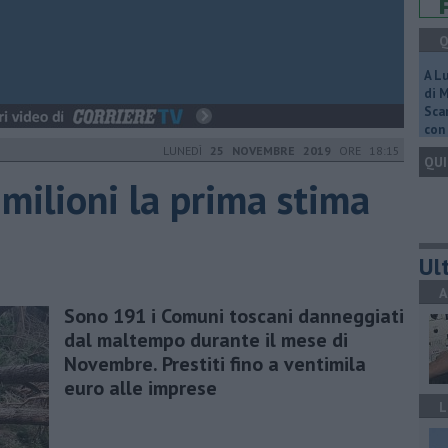
Q
A L
di 
Scar
con 
LUNEDÌ
25 NOVEMBRE 2019
ORE 18:15
QUI
 milioni la prima stima
Ult
A
Sono 191 i Comuni toscani danneggiati
dal maltempo durante il mese di
Novembre. Prestiti fino a ventimila
euro alle imprese
L