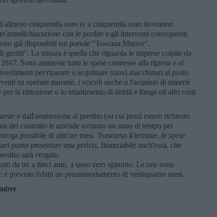
e di almeno cinquemila euro (e a cinquemila euro dovranno
'autodichiarazione con le perdite e gli interventi conseguenti
 sono già disponibili sul portale "Toscana Muove",
i gestiti". La misura è quella che riguarda le imprese colpite da
el 2017. Sono ammesse tutte le spese connesse alla ripresa e al
investimenti per riparare o acquistare nuovi macchinari al posto
rventi su operare murarie, i veicoli anche o l'acquisto di materie
e per la rimozione o lo smaltimento di detriti e fango ed altri costi
este e dall'ammissione al prestito (su cui potrà essere richiesto
irma del contratto le aziende avranno un anno di tempo per
oroga possibile di altri tre mesi. Trascorso il termine, le spese
uel punto presentare una perizia, finanziabile anch'essa, che
prestito sarà erogato.
uito da tre a dieci anni, a tasso zero appunto. Le rate sono
o: è previsto infatti un preammortamento di ventiquattro mesi.
embre