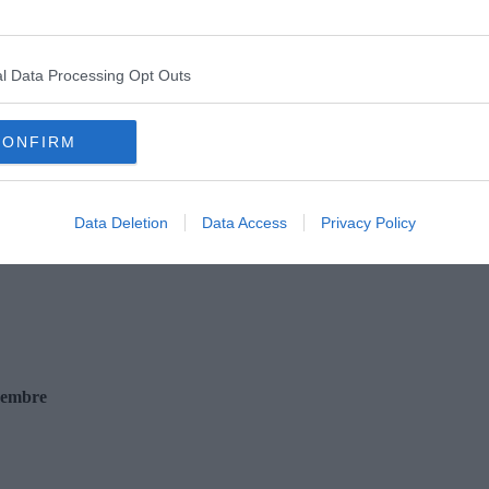
l Data Processing Opt Outs
CONFIRM
Data Deletion
Data Access
Privacy Policy
ovembre