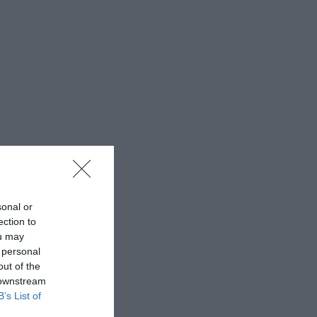
sonal or
ection to
ou may
 personal
out of the
 downstream
B’s List of