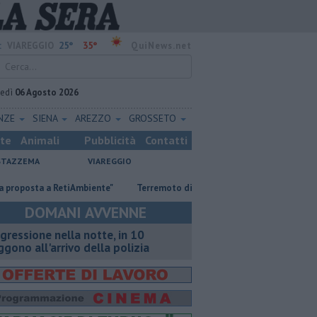
25°
35°
:
VIAREGGIO
QuiNews.net
vedì
06 Agosto 2026
ENZE
SIENA
AREZZO
GROSSETO
ste
Animali
Pubblicità
Contatti
STAZZEMA
VIAREGGIO
ta a RetiAmbiente"
Terremoto di magnitudo 4.3 scuote la Toscana
DOMANI AVVENNE
gressione nella notte, in 10
ggono all'arrivo della polizia