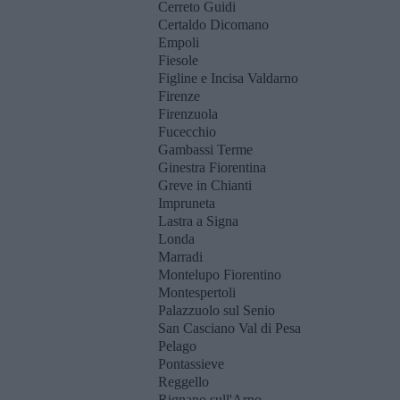
Cerreto Guidi
Certaldo Dicomano
Empoli
Fiesole
Figline e Incisa Valdarno
Firenze
Firenzuola
Fucecchio
Gambassi Terme
Ginestra Fiorentina
Greve in Chianti
Impruneta
Lastra a Signa
Londa
Marradi
Montelupo Fiorentino
Montespertoli
Palazzuolo sul Senio
San Casciano Val di Pesa
Pelago
Pontassieve
Reggello
Rignano sull'Arno