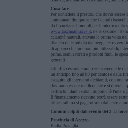
Cosa fare
Per richiedere il prestito, che dovrà esser
ammontare dunque anche i danni) basterà un
da finanziare. I moduli per il microcredito
www.toscanamuove.it
, nella sezione "Band
calamità naturali, attivata la prima volta n
rilancio delle attività danneggiate: ovvero 
di apparecchiature non più utilizzabili, inte
prime, semilavorati e prodotti finiti, le spes
generali.
Gli uffici esamineranno velocemente le richi
un anticipo fino all'80 per cento) e dalla f
eseguire gli interventi dichiarati, con una pr
dovranno essere rendicontate e si dovrà a q
certifichi i danni subiti, dopodichè l'intero 
Il finanziamento ricevuto potrà essere restit
trimestrali ma si pagano solo dal terzo ann
Comuni colpiti dall'evento del 3-11 nov
Provincia di Arezzo
Badia Prataglia