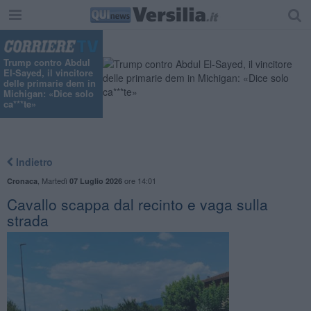
"
Trump contro Abdul
El-Sayed, il vincitore
delle primarie dem in
Michigan: «Dice solo
ca***te»
Indietro
,
Martedì
ore 14:01
Cronaca
07 Luglio 2026
Cavallo scappa dal recinto e vaga sulla
strada