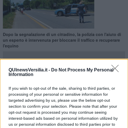
Dopo la segnalazione di un cittadino, la polizia con l'aiuto di
un esperto è intervenuta per bloccare il traffico e recuperare
l'equino
QUInewsVersilia.it -
Do Not Process My Personal
Information
PIETRASANTA —
Fuggito dal recinto, un cavallo è stato ritrovato
mentre vagava lungo la strada. E' accaduto a Marina di Pietrasanta
If you wish to opt-out of the sale, sharing to third parties, or
dove, dopo la segnalazione di un cittadino, la polizia, con l'aiuto di
processing of your personal or sensitive information for
un esperto, è intervenuta per bloccare il traffico e recuperare
targeted advertising by us, please use the below opt-out
l'equino.
section to confirm your selection. Please note that after your
opt-out request is processed you may continue seeing
Il fatto è accaduto sabato 4 luglio. L'animale era stato notato
interest-based ads based on personal information utilized by
vagare lungo la strada, procedendo anche al galoppo. Una
pattuglia del Reparto Prevenzione Crimine della Polizia di Stato,
us or personal information disclosed to third parties prior to