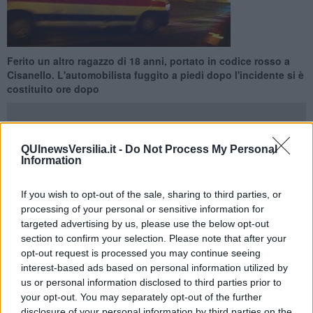
Ferito un altro ragazzo di 18 anni, portato in codice rosso a
Cisanello. L'automobilista fuggito a piedi dopo l'incidente si è
costituito ore dopo
QUInewsVersilia.it -
Do Not Process My Personal
Information
PIETRASANTA —
Un
giovane di 17 anni, Gabriele Martini,
ha
perso la vita e un altro di 18 è rimasto gravemente ferito in un
If you wish to opt-out of the sale, sharing to third parties, or
terribile incidente stradale avvenuto la notte scorsa a Focette, nel
processing of your personal or sensitive information for
comune di Pietrasanta.
targeted advertising by us, please use the below opt-out
section to confirm your selection. Please note that after your
Lo scontro, avvenuto poco prima delle 4 del mattino in
viale Roma
,
opt-out request is processed you may continue seeing
ha coinvolto un'
auto e uno scooter
. I due ragazzi viaggiavano in
sella al mezzo a due ruote. Il più giovane è purtroppo deceduto,
interest-based ads based on personal information utilized by
mentre il
18enne ferito
è stato portato in codice rosso all'ospedale
us or personal information disclosed to third parties prior to
di Cisanello con l'elicottero Pegaso, intervenuto sul posto insieme
your opt-out. You may separately opt-out of the further
alle ambulanze e all'automedica del 118.
disclosure of your personal information by third parties on the