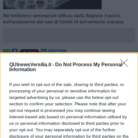
Nel bollettino settimanale diffuso dalla Regione il punto
sull'andamento dei casi di Covid-19 sul territorio toscano
TOSCANA —
Negli ultimi 7 giorni in Toscana sono stati rilevati
76
QUInewsVersilia.it -
Do Not Process My Personal
nuovi casi di Covid-19
. E' quanto emerge dal bollettino
Information
settimanale diffuso dalla Regione, che fa anche il punto sui ricoveri.
Attualmente sono 42 le persone ricoverate (23 in più rispetto alla
If you wish to opt-out of the sale, sharing to third parties, or
settimana precedente, più 121,1%), di cui 2 (stabili) si trovano in
processing of your personal or sensitive information for
terapia intensiva. In 239 sono in isolamento a casa, perché
targeted advertising by us, please use the below opt-out
presentano sintomi lievi che non richiedono cure ospedaliere o
section to confirm your selection. Please note that after your
risultano prive di sintomi (21 in più rispetto alla settimana
opt-out request is processed you may continue seeing
precedente, più 9,6%).
interest-based ads based on personal information utilized by
us or personal information disclosed to third parties prior to
your opt-out. You may separately opt-out of the further
disclosure of your personal information by third parties on the