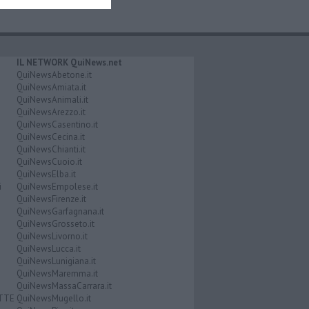
IL NETWORK QuiNews.net
QuiNewsAbetone.it
QuiNewsAmiata.it
QuiNewsAnimali.it
QuiNewsArezzo.it
QuiNewsCasentino.it
QuiNewsCecina.it
QuiNewsChianti.it
QuiNewsCuoio.it
QuiNewsElba.it
i
QuiNewsEmpolese.it
QuiNewsFirenze.it
QuiNewsGarfagnana.it
QuiNewsGrosseto.it
QuiNewsLivorno.it
QuiNewsLucca.it
QuiNewsLunigiana.it
QuiNewsMaremma.it
QuiNewsMassaCarrara.it
ATTE
QuiNewsMugello.it