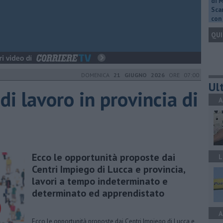
di 
Scar
con 
QUI
DOMENICA
21 GIUGNO 2026
ORE 07:00
Ult
 di lavoro in provincia di
A
Ecco le opportunità proposte dai
L
Centri Impiego di Lucca e provincia,
lavori a tempo indeterminato e
determinato ed apprendistato
A
Ecco le opportunità proposte dai Centri Impiego di Lucca e