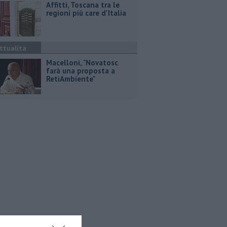
Affitti, Toscana tra le
regioni più care d'Italia
ttualità
Macelloni, "Novatosc
farà una proposta a
RetiAmbiente"