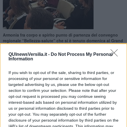
Armonia fra corpo e spirito punto di partenza del convegno
regionale “Bellezza-salute” che si è tenuto domenica al Grand
Hotel Principe di Piemonte
QUInewsVersilia.it -
Do Not Process My Personal
Information
If you wish to opt-out of the sale, sharing to third parties, or
processing of your personal or sensitive information for
VIAREGGIO —
Organizzato da Cna impresa donna e Cna
targeted advertising by us, please use the below opt-out
benessere e sanità regionali, in collaborazione con la Cna di Lucca,
section to confirm your selection. Please note that after your
il convegno ha messo le basi per approfondimenti culturali e
opt-out request is processed you may continue seeing
professionali di un mondo che, superata la crisi economica, prova
interest-based ads based on personal information utilized by
ad affrontare il futuro migliorando la propria competenza e
us or personal information disclosed to third parties prior to
aprendosi a nuove frontiere culturali.Un nuovo modo di vedere la
your opt-out. You may separately opt-out of the further
persona basato sulla completezza fra la propria dimensione
disclosure of your personal information by third parties on the
corporea e quella spirituale. Numerosi gli argomenti trattati durante
IAB’s list of downstream participants. This information may