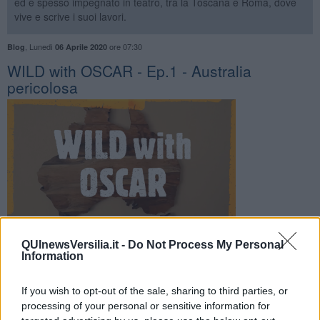
ed è spesso impegnato in teatro, tra la Toscana e Roma, dove
vive e scrive i suoi lavori.
,
Lunedì
ore 07:30
Blog
06 Aprile 2020
WILD with OSCAR - Ep.1 - Australia
pericolosa
QUInewsVersilia.it -
Do Not Process My Personal
Information
. —
Il grande avventuriero Oscar Newton Flatearth affronta le
insidie dell'outback australiano alla ricerca dell'animale più
If you wish to opt-out of the sale, sharing to third parties, or
pericoloso dell'Australia.
processing of your personal or sensitive information for