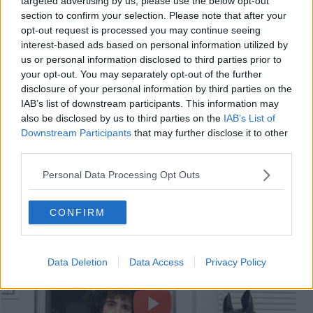
targeted advertising by us, please use the below opt-out
section to confirm your selection. Please note that after your
Dario Greco
opt-out request is processed you may continue seeing
interest-based ads based on personal information utilized by
us or personal information disclosed to third parties prior to
your opt-out. You may separately opt-out of the further
disclosure of your personal information by third parties on the
IAB’s list of downstream participants. This information may
also be disclosed by us to third parties on the
IAB’s List of
Se vuoi leggere le notizie principali della Toscana iscriviti alla
Downstream Participants
that may further disclose it to other
Newsletter QUInews - ToscanaMedia.
Arriva gratis tutti i giorni
third parties.
alle 20:00 direttamente nella tua casella di posta.
Basta cliccare
QUI
Personal Data Processing Opt Outs
Videogallery
CONFIRM
Data Deletion
Data Access
Privacy Policy