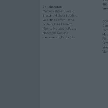
Imp
Collaboratori
Pro
Marcella Bitozzi, Sergio
Braccini, Michele Bufalino,
Valentina Caffieri, Linda
CO
Giuliani, Dina Laurenzi,
Cam
Monica Nocciolini, Paolo
Fort
Nocentini, Gabriele
Mas
Santarnecchi, Paola Silvi.
Piet
Ser
Sta
Via