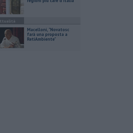
regioni più care d'Italia
ttualità
Macelloni, "Novatosc
farà una proposta a
RetiAmbiente"