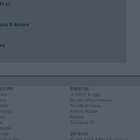
Pi-Li
ano il denaro
zza
EGORIE
RUBRICHE
naca
Le notizie di oggi
tica
Più Letti della settimana
alità
Più Letti del mese
nomia
Archivio Notizie
ura
Persone
rt
Toscani in TV
tacoli
rviste
QUI BLOG
nion Leader
Incontri d'arte di Riccardo Ferrucci