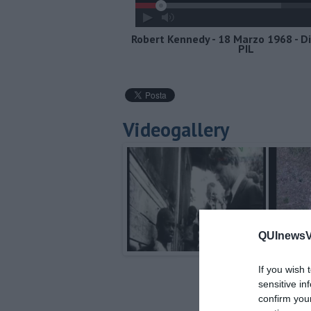
Robert Kennedy - 18 Marzo 1968 - Di
PIL
Videogallery
QUInewsVer
If you wish 
sensitive in
confirm you