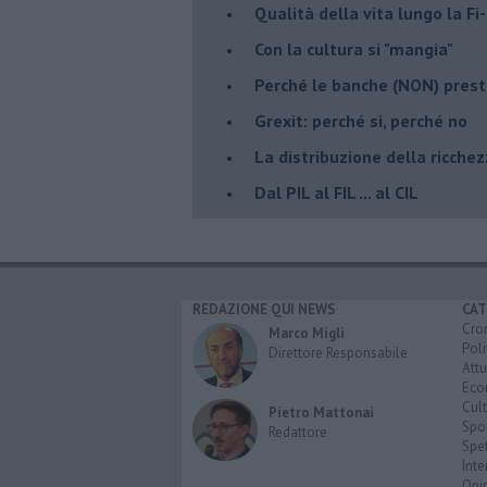
Qualità della vita lungo la Fi-
​Con la cultura si "mangia"
​Perché le banche (NON) prest
Grexit: perché si, perché no
La distribuzione della ricche
Dal PIL al FIL ... al CIL
REDAZIONE QUI NEWS
CAT
Cro
Marco Migli
Poli
Direttore Responsabile
Attu
Eco
Cult
Pietro Mattonai
Spo
Redattore
Spet
Inte
Opi