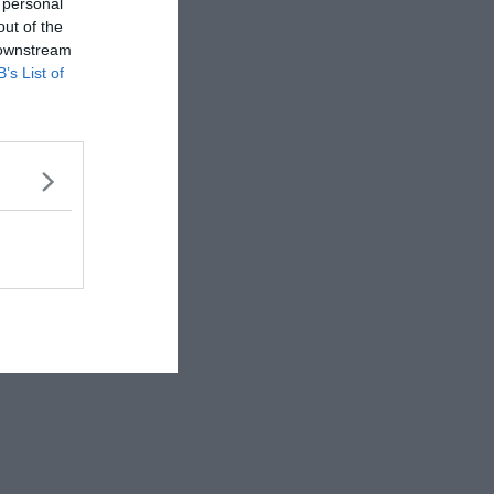
 personal
out of the
 downstream
B’s List of