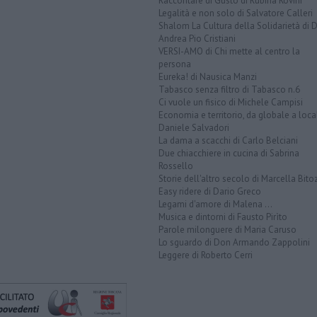
Raccontare di Gusto di Rubina Rovini
Legalità e non solo di Salvatore Calleri
Shalom La Cultura della Solidarietà di 
Andrea Pio Cristiani
VERSI-AMO di Chi mette al centro la
persona
Eureka! di Nausica Manzi
Tabasco senza filtro di Tabasco n.6
Ci vuole un fisico di Michele Campisi
Economia e territorio, da globale a loca
Daniele Salvadori
La dama a scacchi di Carlo Belciani
Due chiacchiere in cucina di Sabrina
Rossello
Storie dell'altro secolo di Marcella Bito
Easy ridere di Dario Greco
Legami d'amore di Malena ...
Musica e dintorni di Fausto Pirìto
Parole milonguere di Maria Caruso
Lo sguardo di Don Armando Zappolini
Leggere di Roberto Cerri