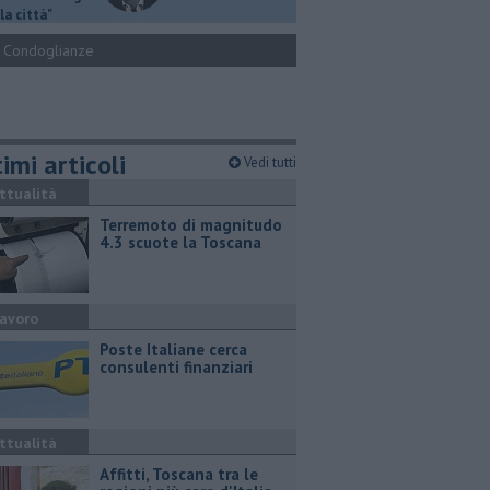
la città"
Condoglianze
imi articoli
Vedi tutti
ttualità
Terremoto di magnitudo
4.3 scuote la Toscana
avoro
Poste Italiane cerca
consulenti finanziari
ttualità
Affitti, Toscana tra le