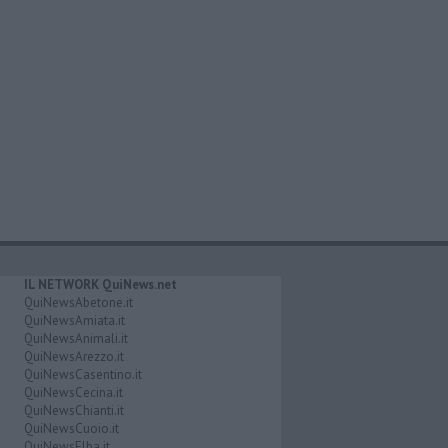
IL NETWORK QuiNews.net
QuiNewsAbetone.it
QuiNewsAmiata.it
QuiNewsAnimali.it
QuiNewsArezzo.it
QuiNewsCasentino.it
QuiNewsCecina.it
QuiNewsChianti.it
QuiNewsCuoio.it
QuiNewsElba.it