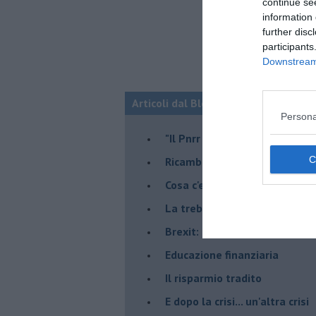
continue se
information 
further disc
participants
Downstream 
Articoli dal Blog “Economia e territo
Persona
"Il Pnrr può essere il nostro 
Ricambio generazionale
Cosa c'entra la "Ferrari" ?
La trebbiatrice
Brexit: chi rischia di più?
Educazione finanziaria
Il risparmio tradito
E dopo la crisi... un'altra crisi