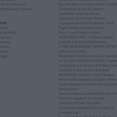
rese & Professioni
Racconti della domenica di Marco Celat
grammazione Cinema
Disincantato di Adolfo Santoro
Sorridendo di Nicola Belcari
Vignaioli e vini di Nadio Stronchi
MUNI
Le pregiate penne di Pierantonio Pardi
aiore
Pagine allegre di Gianni Micheli
e dei Marmi
Psico-cose di Federica Giusti
sarosa
VI PRESENTO I MIEI... di Dino Fiumalbi
rasanta
Le stelle di Astrea di Edit Permay
avezza
STORIE VISPE MA NON TROPPO DISTR
zzema
di Dario Dal Canto
reggio
Progettare il benessere di Erica Fiumalbi
La Toscana della birra di Davide Cappan
Cose strane e posti assurdi di Blue Lam
Storielba di Alessandro Canestrelli
NEURONEWS di Alberto Arturo Vergani
Pensieri della domenica di Libero Ventur
Fauda e balagan di Alfredo De Girolam
Enrico Catassi
Storie di ordinaria umanità di Nicolò Ste
Parole in viaggio di Tito Barbini
Turbative di Franco Bonciani
Lo scrittore sfigato di Enrico Guerrini e
Gordiano Lupi