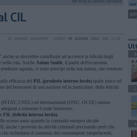
del blog di Daniele Salvadori
con 
 al CIL
QUI
DI DANIELE SALVADORI - LUNEDÌ
08 GIUGNO 2015
ORE 13:16
Ult
A
" anche se dovrebbe contribuire ad accresce la felicità degli
ne nella vita. Anche
Adam Smith
, il padre dell'economia
sembrare egoista, ci sono principi nella sua natura, che rendono
.
sulla efficacia del
PIL (prodotto interno lordo)
quale unico ed
ne del benessere di una nazione ed in particolare, della felicità
L
ali (ISTAT, CNEL) ed internazionali (ONU, OCSE) stanno
 adeguati a misurare il reale benessere.
ce
FIL (felicità interna lorda).
dello scorso anno quando la comunità europea decide
A
PIL anche i proventi da attività criminali precisando però che
ti che richiedano il consenso del consumatore (stupefacenti,