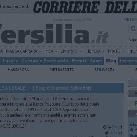
alla audience di
o
Aggiornato alle 19:00
METEO
Vene
NA
MASSA CARRARA
PISA
LIVORNO
PISTOIA
PRATO
FIR
Lavoro
Cultura e Spettacolo
Eventi
Sport
Blog
Intervi
MASSAROSA
PIETRASANTA
SERAVEZZA
A LOCALE — il Blog di Daniele Salvadori
ettore Generale BPLaj, classe 1957, vive a Lajatico da
nizia a lavorare alla Banca Popolare di Lajatico della quale
ore Generale nel 1999 e fino al 2023. Appassionato di
Q
 occupa anche di economia sostenibile, finanza etica e temi
Ama viaggiare e il suo motto è quello della banca che
A L
 AGIRE LOCALE".
Vedi tutti
di 
gli articoli
Scar