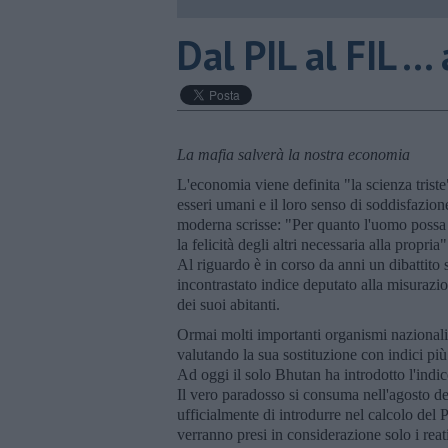
Dal PIL al FIL ...
La mafia salverà la nostra economia
L'economia viene definita "la scienza triste
esseri umani e il loro senso di soddisfazio
moderna scrisse: "Per quanto l'uomo possa 
la felicità degli altri necessaria alla propria"
Al riguardo è in corso da anni un dibattito 
incontrastato indice deputato alla misurazio
dei suoi abitanti.
Ormai molti importanti organismi nazion
valutando la sua sostituzione con indici più
Ad oggi il solo Bhutan ha introdotto l'indi
Il vero paradosso si consuma nell'agosto 
ufficialmente di introdurre nel calcolo del 
verranno presi in considerazione solo i rea