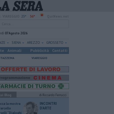
23°
36°
:
VIAREGGIO
QuiNews.net
rdì
07 Agosto 2026
ENZE
SIENA
AREZZO
GROSSETO
ste
Animali
Pubblicità
Contatti
STAZZEMA
VIAREGGIO
ui Blog
di Riccardo Ferrucci
INCONTRI
ucca la mostra
D'ARTE
Marcello
selli “Dialoghi