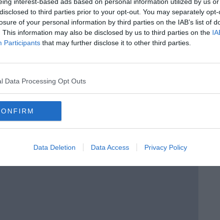
eing interest-based ads based on personal information utilized by us or
disclosed to third parties prior to your opt-out. You may separately opt-
losure of your personal information by third parties on the IAB’s list of
. This information may also be disclosed by us to third parties on the
IA
Participants
that may further disclose it to other third parties.
rio, da globale a locale” di Daniele Salvadori
l Data Processing Opt Outs
Piano Marshall"
CONFIRM
Data Deletion
Data Access
Privacy Policy