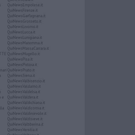
i
QuiNewsEmpolese.it
QuiNewsFirenze.it
QuiNewsGarfagnana.it
QuiNewsGrosseto.it
QuiNewsLivorno.it
QuiNewsLucca.it
QuiNewsLunigiana.it
QuiNewsMaremma.it
QuiNewsMassaCarrara.it
ATTE
QuiNewsMugello.it
QuiNewsPisa.it
QuiNewsPistoia.it
nari
QuiNewsPrato.it
a
QuiNewsSiena.it
QuiNewsValbisenzio.it
QuiNewsValdarno.it
i
QuiNewsValdelsa.it
o e
QuiNewsValdera.it
QuiNewsValdichiana.it
lla
QuiNewsValdicornia.it
QuiNewsValdinievole.it
QuiNewsValdisieve.it
QuiNewsValtiberina.it
QuiNewsVersilia.it