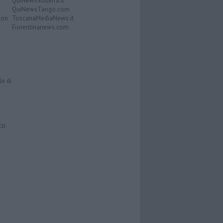
QuiNewsVolterra.it
QuiNewsTango.com
Don
ToscanaMediaNews.it
Fiorentinanews.com
le di
zzi