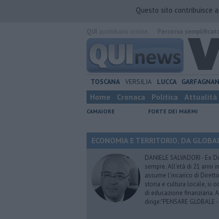
Questo sito contribuisce 
QUI
quotidiano online.
Percorso semplificat
TOSCANA
VERSILIA
LUCCA
GARFAGNA
Home
Cronaca
Politica
Attualità
CAMAIORE
FORTE DEI MARMI
ECONOMIA E TERRITORIO, DA GLOBALE 
DANIELE SALVADORI - Ex Dir
sempre. All'età di 21 anni i
assume l'incarico di Dirett
storia e cultura locale, si
di educazione finanziaria. 
dirige:"PENSARE GLOBALE -