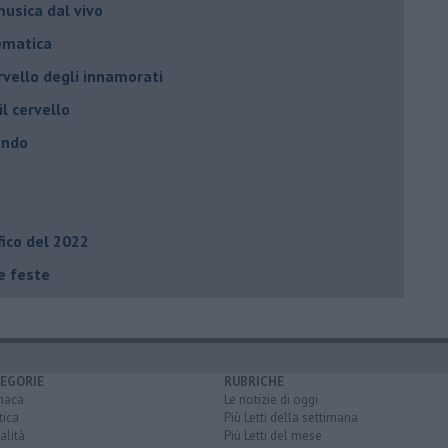
usica dal vivo
tematica
rvello degli innamorati
il cervello
ondo
fico del 2022
le feste
EGORIE
RUBRICHE
naca
Le notizie di oggi
tica
Più Letti della settimana
alità
Più Letti del mese