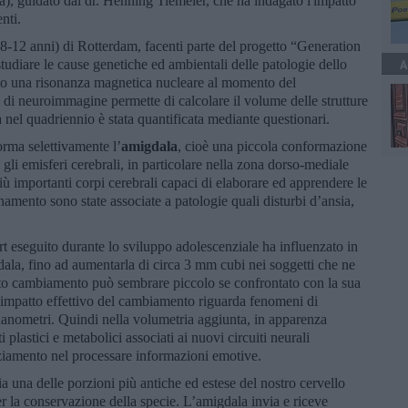
a), guidato dal dr. Henning Tiemeier, che ha indagato l'impatto
enti.
 (8-12 anni) di Rotterdam, facenti parte del progetto “Generation
tudiare le cause genetiche ed ambientali delle patologie dello
A
to una risonanza magnetica nucleare al momento del
 di neuroimmagine permette di calcolare il volume delle strutture
lta nel quadriennio è stata quantificata mediante questionari.
sforma selettivamente l’
amigdala
, cioè una piccola conformazione
 gli emisferi cerebrali, in particolare nella zona dorso-mediale
ù importanti corpi cerebrali capaci di elaborare ed apprendere le
namento sono state associate a patologie quali disturbi d’ansia,
port eseguito durante lo sviluppo adolescenziale ha influenzato in
ala, fino ad aumentarla di circa 3 mm cubi nei soggetti che ne
to cambiamento può sembrare piccolo se confrontato con la sua
’impatto effettivo del cambiamento riguarda fenomeni di
 nanometri. Quindi nella volumetria aggiunta, in apparenza
plastici e metabolici associati ai nuovi circuiti neurali
ziamento nel processare informazioni emotive.
a una delle porzioni più antiche ed estese del nostro cervello
r la conservazione della specie. L’amigdala invia e riceve