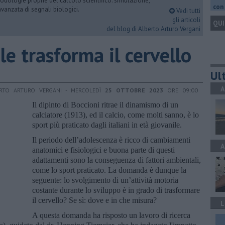
dologie proprie del calcolo scientifico: simulazione,
con 
vanzata di segnali biologici.
Vedi tutti
gli articoli
QUI
del blog di Alberto Arturo Vergani
le trasforma il cervello
Ult
A
ERTO ARTURO VERGANI - MERCOLEDÌ
25 OTTOBRE 2023
ORE 09:00
Il dipinto di Boccioni ritrae il dinamismo di un
calciatore (1913), ed il calcio, come molti sanno, è lo
sport più praticato dagli italiani in età giovanile.
Il periodo dell’adolescenza è ricco di cambiamenti
A
anatomici e fisiologici e buona parte di questi
adattamenti sono la conseguenza di fattori ambientali,
come lo sport praticato. La domanda è dunque la
seguente: lo svolgimento di un’attività motoria
costante durante lo sviluppo è in grado di trasformare
il cervello? Se sì: dove e in che misura?
L
A questa domanda ha risposto un lavoro di ricerca