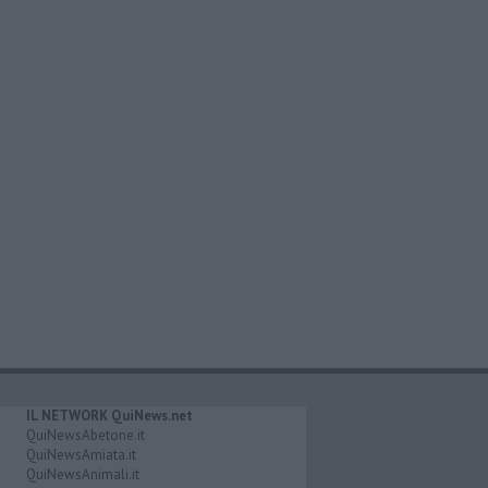
IL NETWORK QuiNews.net
QuiNewsAbetone.it
QuiNewsAmiata.it
QuiNewsAnimali.it