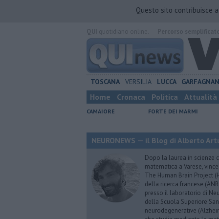
Questo sito contribuisce 
QUI
quotidiano online.
Percorso semplificat
TOSCANA
VERSILIA
LUCCA
GARFAGNA
Home
Cronaca
Politica
Attualità
CAMAIORE
FORTE DEI MARMI
NEURONEWS — il Blog di Alberto Art
Dopo la laurea in scienze c
matematica a Varese, vince
The Human Brain Project (HB
della ricerca francese (ANR
presso il laboratorio di N
della Scuola Superiore Sant’
neurodegenerative (Alzheim