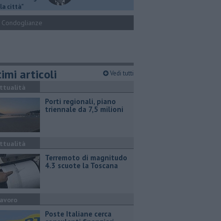
la città"
Condoglianze
imi articoli
Vedi tutti
ttualità
Porti regionali, piano
triennale da 7,5 milioni
ttualità
Terremoto di magnitudo
4.3 scuote la Toscana
avoro
Poste Italiane cerca