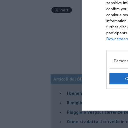
sensitive in
confirm you
continue se
information 
further disc
participants
Downstream 
Persona
Articoli dal Blog “NEURONEWS” di Al
​I benefici neurali del tango
​Il migliore amico (del cervell
Piaggio e Vespa, ricorrenze s
​Come si adatta il cervello in