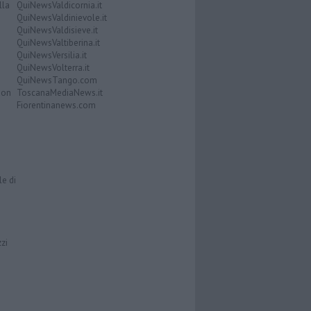
lla
QuiNewsValdicornia.it
QuiNewsValdinievole.it
QuiNewsValdisieve.it
QuiNewsValtiberina.it
QuiNewsVersilia.it
QuiNewsVolterra.it
QuiNewsTango.com
Don
ToscanaMediaNews.it
Fiorentinanews.com
le di
zzi