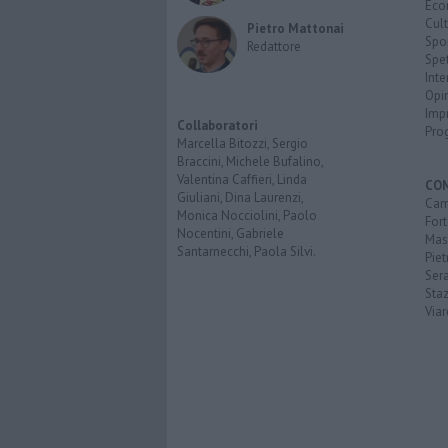
Eco
Cult
Pietro Mattonai
Spo
Redattore
Spet
Inte
Opi
Imp
Collaboratori
Pro
Marcella Bitozzi, Sergio
Braccini, Michele Bufalino,
Valentina Caffieri, Linda
CO
Giuliani, Dina Laurenzi,
Cam
Monica Nocciolini, Paolo
Fort
Nocentini, Gabriele
Mas
Santarnecchi, Paola Silvi.
Piet
Ser
Sta
Via