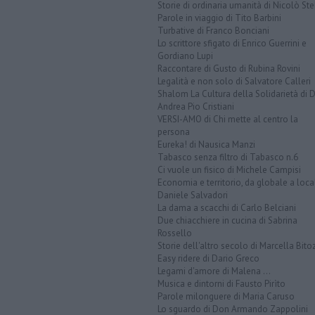
Storie di ordinaria umanità di Nicolò Ste
Parole in viaggio di Tito Barbini
Turbative di Franco Bonciani
Lo scrittore sfigato di Enrico Guerrini e
Gordiano Lupi
Raccontare di Gusto di Rubina Rovini
Legalità e non solo di Salvatore Calleri
Shalom La Cultura della Solidarietà di 
Andrea Pio Cristiani
VERSI-AMO di Chi mette al centro la
persona
Eureka! di Nausica Manzi
Tabasco senza filtro di Tabasco n.6
Ci vuole un fisico di Michele Campisi
Economia e territorio, da globale a loca
Daniele Salvadori
La dama a scacchi di Carlo Belciani
Due chiacchiere in cucina di Sabrina
Rossello
Storie dell'altro secolo di Marcella Bito
Easy ridere di Dario Greco
Legami d'amore di Malena ...
Musica e dintorni di Fausto Pirìto
Parole milonguere di Maria Caruso
Lo sguardo di Don Armando Zappolini