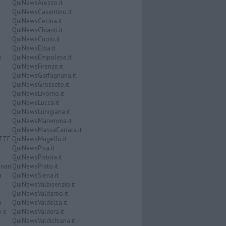
QuiNewsArezzo.it
QuiNewsCasentino.it
QuiNewsCecina.it
QuiNewsChianti.it
QuiNewsCuoio.it
QuiNewsElba.it
i
QuiNewsEmpolese.it
QuiNewsFirenze.it
QuiNewsGarfagnana.it
QuiNewsGrosseto.it
QuiNewsLivorno.it
QuiNewsLucca.it
QuiNewsLunigiana.it
QuiNewsMaremma.it
QuiNewsMassaCarrara.it
ATTE
QuiNewsMugello.it
QuiNewsPisa.it
QuiNewsPistoia.it
nari
QuiNewsPrato.it
a
QuiNewsSiena.it
QuiNewsValbisenzio.it
QuiNewsValdarno.it
i
QuiNewsValdelsa.it
o e
QuiNewsValdera.it
QuiNewsValdichiana.it