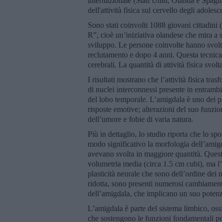
internazionale (Stati Uniti, Olanda e Spagn
dell'attività fisica sul cervello degli adolesc
Sono stati coinvolti 1088 giovani cittadini
R”, cioè un’iniziativa olandese che mira a s
sviluppo. Le persone coinvolte hanno svol
reclutamento e dopo 4 anni. Questa tecnica
cerebrali. La quantità di attività fisica svo
I risultati mostrano che l’attività fisica tra
di nuclei interconnessi presente in entrambi
del lobo temporale. L’amigdala è uno dei pi
risposte emotive; alterazioni del suo funzio
dell’umore e fobie di varia natura.
Più in dettaglio, lo studio riporta che lo s
modo significativo la morfologia dell’amigd
avevano svolta in maggiore quantità. Ques
volumetria media (circa 1.5 cm cubi), ma l
plasticità neurale che sono dell’ordine dei
ridotta, sono presenti numerosi cambiamenti 
dell’amigdala, che implicano un suo poten
L’amigdala è parte del sistema limbico, ossi
che sostengono le funzioni fondamentali pe