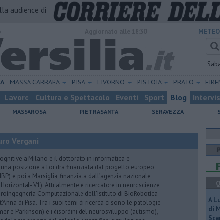
alla audience di
o
Aggiornato alle 18:30
METEO
Sab
NA
MASSA CARRARA
PISA
LIVORNO
PISTOIA
PRATO
FIR
Lavoro
Cultura e Spettacolo
Eventi
Sport
Blog
Intervi
MASSAROSA
PIETRASANTA
SERAVEZZA
uro Vergani
ognitive a Milano e il dottorato in informatica e
 una posizione a Londra finanziata dal progetto europeo
P) e poi a Marsiglia, finanziata dall’agenzia nazionale
Q
 Horizontal- V1). Attualmente è ricercatore in neuroscienze
euroingegneria Computazionale dell'Istituto di BioRobotica
A L
Anna di Pisa. Tra i suoi temi di ricerca ci sono le patologie
di 
er e Parkinson) e i disordini del neurosviluppo (autismo),
Scar