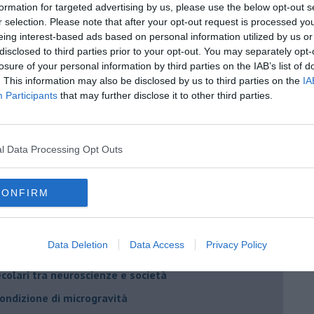
formation for targeted advertising by us, please use the below opt-out s
r selection. Please note that after your opt-out request is processed y
eing interest-based ads based on personal information utilized by us or
disclosed to third parties prior to your opt-out. You may separately opt-
losure of your personal information by third parties on the IAB’s list of
. This information may also be disclosed by us to third parties on the
IA
Participants
that may further disclose it to other third parties.
l Data Processing Opt Outs
berto Arturo Vergani
CONFIRM
Data Deletion
Data Access
Privacy Policy
o) dell’uomo
ecolari tra neuroscienze e società
 condizione di microgravità