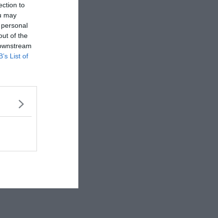
ection to
ou may
 personal
out of the
 downstream
B’s List of