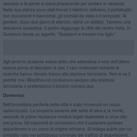
assolato e la gente si stava preparando per andare in vacanza.
Nella sua stanza sono stati trovati il telefono cellulare, il portafoglio
con documenti e bancomat, gli occhiali da vista e il computer. Ai
genitori, dopo due giorni di silenzio, viene un dubbio. Temono una
delusione scolastica. Il padre raggiunge la città del centro Italia. In
Questura lancia un appello. "Aiutatemi a trovare mio figlio".
Agli amici lo studente aveva detto che attendeva il voto dell’ultimo
esame prima di discutere la tesi. I cani molecolari durante le
ricerche hanno rilevato tracce alla stazione ferroviaria. Non si sa il
perché ma i Bloodhound conducono sempre alla stazione
ferroviaria e preferiscono il binario numero due.
Domenica
:
Nell'immediata periferia della città è stato rinvenuto un corpo
carbonizzato. La scoperta avviene alle sette di sera e la morte,
secondo le prime risultanze medico legali risalirebbe a circa otto
ore prima. Gli inquirenti si convincono che il cadavere potesse
appartenere a un uomo di origine africana. Si indaga subito per un
omicidio nato nel sottobosco criminale del traffico di stupefacenti.