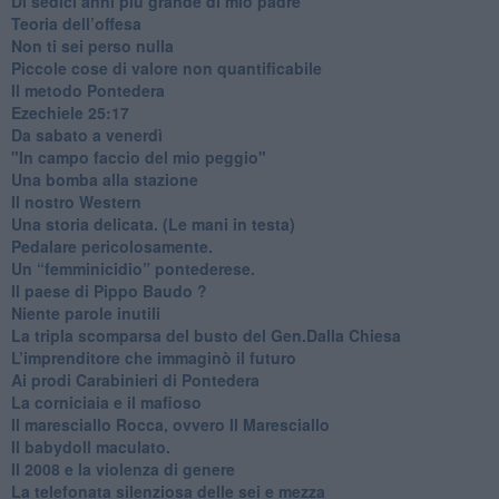
​Di sedici anni più grande di mio padre
Teoria dell’offesa
​Non ti sei perso nulla
​Piccole cose di valore non quantificabile
​Il metodo Pontedera
​Ezechiele 25:17
Da sabato a venerdì
"In campo faccio del mio peggio"
Una bomba alla stazione
Il nostro Western
Una storia delicata. (Le mani in testa)
Pedalare pericolosamente.
Un “femminicidio” pontederese.
Il paese di Pippo Baudo ?
Niente parole inutili
La tripla scomparsa del busto del Gen.Dalla Chiesa
​L’imprenditore che immaginò il futuro
Ai prodi Carabinieri di Pontedera
​La corniciaia e il mafioso
Il maresciallo Rocca, ovvero Il Maresciallo
​Il babydoll maculato.
​Il 2008 e la violenza di genere
La telefonata silenziosa delle sei e mezza