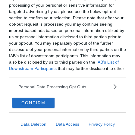
non volevo disturbarti… ma non ce l'ho fatta…”
processing of your personal or sensitive information for
targeted advertising by us, please use the below opt-out
"Secondo me il corpo carbonizzato è del ragazzo la cui scomparsa
section to confirm your selection. Please note that after your
è stata denunciata in Questura".
opt-out request is processed you may continue seeing
Sorpreso della sortita e della congettura fatta, a una distanza di
interest-based ads based on personal information utilized by
mille chilometri e più, il malcapitato e paziente interlocutore,
us or personal information disclosed to third parties prior to
risponde: "La cosa mi sembra improbabile… stiamo verificando…
your opt-out. You may separately opt-out of the further
riteniamo si possa trattare di un tunisino di cui non si hanno notizie
disclosure of your personal information by third parties on the
da trenta giorni… la statura non è la stessa…".
IAB’s list of downstream participants. This information may
La conversazione terminava con un ringraziamento per la
also be disclosed by us to third parties on the
IAB’s List of
segnalazione fatta, e con la promessa che l’avrebbe rappresentata
Downstream Participants
that may further disclose it to other
in sede di una riunione operativa che si sarebbe tenuta di lì a poco.
third parties.
Mercoledì
:
Personal Data Processing Opt Outs
Le notizie giornalistiche si susseguono, il morto carbonizzato
potrebbe essere di un uomo di 33 anni sparito da un mese e
CONFIRM
mezzo, e spiegava che l’attenzione degli investigatori per quasi una
settimana si è concentrata principalmente sull’oscuro mondo degli
stupefacenti.
Data Deletion
Data Access
Privacy Policy
Giovedì
:
La notte trascorre serena e l’attesa è una piacevole ansia che si