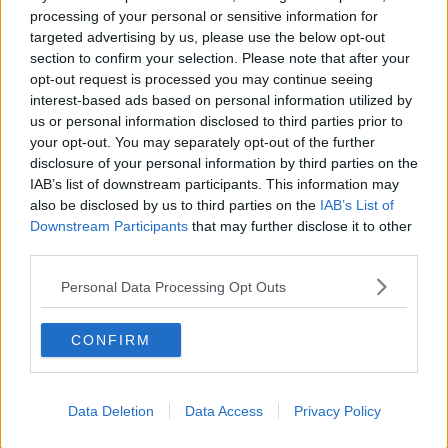
processing of your personal or sensitive information for
su tavoloni e seduti su panche di legno (che prontamente si
targeted advertising by us, please use the below opt-out
ribaltano) le specialità più variegate e improponibili. Del resto,
ognuno ha gli amici che si merita.
section to confirm your selection. Please note that after your
opt-out request is processed you may continue seeing
Ingredienti immancabili di queste magnifiche riunioni sono tre: i
interest-based ads based on personal information utilized by
tendoni di copertura in materiale plastico che rendono l’atmosfera
us or personal information disclosed to third parties prior to
pesante e ovattata, la signora di mezza età vestita parecchio
your opt-out. You may separately opt-out of the further
agguainata
che indossa sandali gioiello con tacchi vertiginosi. Tutto
disclosure of your personal information by third parties on the
l’abbigliamento preso così non avrebbe nulla di sbagliato, ma si
IAB’s list of downstream participants. This information may
manifesta parecchio inappropriato al contesto fatto di carne alla
also be disclosed by us to third parties on the
IAB’s List of
brace, patatine fritte nella vaschettina di plastica, sudore.
Downstream Participants
that may further disclose it to other
Quest’ultimo, o meglio il suo olezzo, è l’ultimo (ma non meno
third parties.
importante) elemento che contraddistingue l’ambiente: il puzzo di
sudore
impolpognato
nei vestiti di colui che, di canottiera vestito, ha
Personal Data Processing Opt Outs
deciso di sedersi proprio di fianco a te, su quelle meravigliose
panche di legno, che ci donano tanta (quasi troppa) convivialità.
CONFIRM
Ma c’è una sagra (proprio in questi giorni) dove tutto questo
diventa quasi magia, in un paesino vicino a Vinci, Sant’Amato. Si
sale fino alla casa di Leonardo da Vinci, dopo si svolta a sinistra e
dopo 3 km di salita, a tratti anche impegnativa, si arriva a
Data Deletion
Data Access
Privacy Policy
Sant’Amato dove la strada asfaltata finisce.