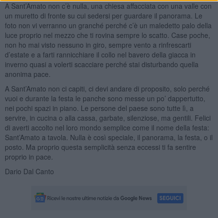
A Sant’Amato non c’è nulla, una chiesa affacciata con una valle con
un muretto di fronte su cui sedersi per guardare il panorama. Le
foto non vi verranno un granché perché c’è un maledetto palo della
luce proprio nel mezzo che ti rovina sempre lo scatto. Case poche,
non ho mai visto nessuno in giro, sempre vento a rinfrescarti
d’estate e a farti rannicchiare il collo nel bavero della giacca in
inverno quasi a volerti scacciare perché stai disturbando quella
anonima pace.
A Sant’Amato non ci capiti, ci devi andare di proposito, solo perché
vuoi e durante la festa le panche sono messe un po’ dappertutto,
nei pochi spazi in piano. Le persone del paese sono tutte lì, a
servire, in cucina o alla cassa, garbate, silenziose, ma gentili. Felici
di averti accolto nel loro mondo semplice come il nome della festa:
Sant’Amato a tavola. Nulla è così speciale, il panorama, la festa, o il
posto. Ma proprio questa semplicità senza eccessi ti fa sentire
proprio in pace.
Dario Dal Canto