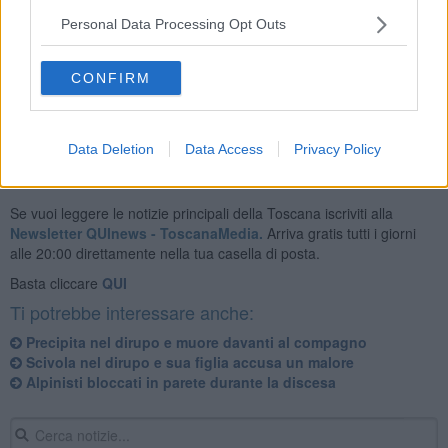
La stazione di Lucca ha conseguentemente attivato la centrale 118:
l’elisoccorso regionale Pegaso 3 si è diretto sul posto mentre il
Personal Data Processing Opt Outs
personale tecnico reperibile si è reso disponibile ad eventuale
supporto alle manovre di recupero dell’uomo con trauma al
CONFIRM
ginocchio.
Data Deletion
Data Access
Privacy Policy
Se vuoi leggere le notizie principali della Toscana iscriviti alla
Newsletter QUInews - ToscanaMedia.
Arriva gratis tutti i giorni
alle 20:00 direttamente nella tua casella di posta.
Basta cliccare
QUI
Ti potrebbe interessare anche:
Precipita nel dirupo e muore davanti al compagno
Scivola nel dirupo e sua figlia accusa un malore
Alpinisti bloccati in parete durante la discesa