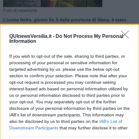
Foto di repertorio
L'uomo ferito, giunto fin lì dalla provincia di Siena, è stato
individuato da escursionisti di passaggio. Soccorso con
Pegaso, poi il volo in ospedale
QUInewsVersilia.it -
Do Not Process My Personal
Information
If you wish to opt-out of the sale, sharing to third parties, or
processing of your personal or sensitive information for
targeted advertising by us, please use the below opt-out
ALPI APUANE —
Colpito da una roccia mentre scalava il Pizzo
section to confirm your selection. Please note that after your
delle Saette, alla Pania della Croce sulle Alpi Apuane: l'episodio ieri,
opt-out request is processed you may continue seeing
e a recuperare il 52enne della provincia di Siena è stato l'elicottero
interest-based ads based on personal information utilized by
Pegaso 3 che lo ha traferito all'ospedale Noa di Massa.
us or personal information disclosed to third parties prior to
L'allarme ha raggiunto la stazione di Lucca del Soccorso alpino e
your opt-out. You may separately opt-out of the further
speleologico toscano (Sast) dopo che alcuni escursionisti hanno
disclosure of your personal information by third parties on the
incontrato l'uomo ferito.
IAB’s list of downstream participants. This information may
also be disclosed by us to third parties on the
IAB’s List of
Downstream Participants
that may further disclose it to other
third parties.