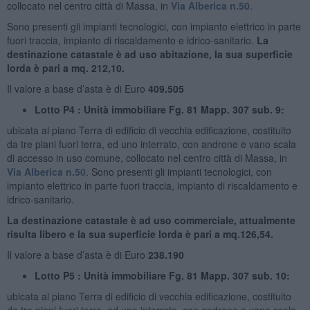
collocato nel centro città di Massa, in
Via Alberica n.50
.
Sono presenti gli impianti tecnologici, con impianto elettrico in parte
fuori traccia, impianto di riscaldamento e idrico-sanitario.
La
destinazione catastale è ad uso abitazione, la sua superficie
lorda è pari a mq. 212,10.
Il valore a base d’asta è di Euro
409.505
Lotto P4 : Unità immobiliare Fg. 81 Mapp. 307 sub. 9:
ubicata al piano Terra di edificio di vecchia edificazione, costituito
da tre piani fuori terra, ed uno interrato, con androne e vano scala
di accesso in uso comune, collocato nel centro città di Massa, in
Via Alberica n.50
. Sono presenti gli impianti tecnologici, con
impianto elettrico in parte fuori traccia, impianto di riscaldamento e
idrico-sanitario.
La destinazione catastale è ad uso commerciale, attualmente
risulta libero e la sua superficie lorda è pari a mq.126,54.
Il valore a base d’asta è di Euro
238.190
Lotto P5 : Unità immobiliare Fg. 81 Mapp. 307 sub. 10:
ubicata al piano Terra di edificio di vecchia edificazione, costituito
da tre piani fuori terra, ed uno interrato, con androne e vano scala