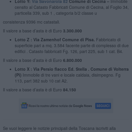
Lotto Y:
Via Savonarola 82
Comune di Cecina –
Immobile
censito al Catasto Fabbricati Comune di Cecina, al Foglio 34,
particella 339, sub 1 , categoria b/2 classe u
consistenza 9396 mc catastali.
Il valore a base d’asta è di Euro
3.300.000
Lotto Z : Via Zamenhof Comune di Pisa.
Fabbricato di
superficie pari a mq. 3.584 facente parte di complesso di due
edifici . Catasto fabbricati Fg. 126, part 225, sub 1 cat. B4.
Il valore a base d’asta è di Euro
6.800.000
Lotto X : Via Persio flacco Ed. Stella . Comune di Volterra
(Pi)
Immobile di tre vani e locale caldaia, disimpegno. Fg
113, part 382 sub 10 cat A2.
Il valore a base d’asta è di Euro
84.150
Se vuoi leggere le notizie principali della Toscana iscriviti alla