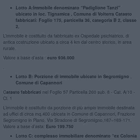
Lotto A
:Immobile denominato “Padiglione Tanzi”
ubicato in loc. Tignamica , Comune di
Volterra
Catasto
fabbricati: Foglio 175, particella 36, categoria B 2, classe
2,
L’immobile è costituito da fabbricato ex Ospedale psichiatrico, di
antica costruzione ubicato a circa 4 km dal centro storico, in area
rurale.
Valore a base d’asta :
euro 936.000
.
Lotto B
: Porzione di immobile ubicato in Segromigno
,
Comune di Capannori
C
atasto fabbricati
nel Foglio 57 Particella 260 sub. 8 - Cat. A/10 -
Cl. 1
L’immobile è costituito da porzione di più ampio immobile destinata
ad uffici di circa mq.400 ubicata in Comune di Capannori, Frazione
Segromigno in Piano, Via Stradone di Segromigno,167–169-171.
Valore a base d’asta:
Euro 199.750
Lotto C: complesso immobiliare denominato “ex Colonia