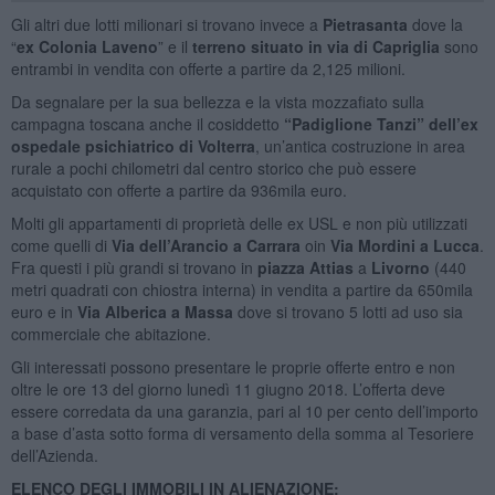
Gli altri due lotti milionari si trovano invece a
Pietrasanta
dove la
“
ex Colonia Laveno
” e il
terreno situato in via di Capriglia
sono
entrambi in vendita con offerte a partire da 2,125 milioni.
Da segnalare per la sua bellezza e la vista mozzafiato sulla
campagna toscana anche il cosiddetto
“Padiglione Tanzi” dell’ex
ospedale psichiatrico di Volterra
, un’antica costruzione in area
rurale a pochi chilometri dal centro storico che può essere
acquistato con offerte a partire da 936mila euro.
Molti gli appartamenti di proprietà delle ex USL e non più utilizzati
come quelli di
Via dell’Arancio a Carrara
oin
Via Mordini a Lucca
.
Fra questi i più grandi si trovano in
piazza Attias
a
Livorno
(440
metri quadrati con chiostra interna) in vendita a partire da 650mila
euro e in
Via Alberica a Massa
dove si trovano 5 lotti ad uso sia
commerciale che abitazione.
Gli interessati possono presentare le proprie offerte entro e non
oltre le ore 13 del giorno lunedì 11 giugno 2018. L’offerta deve
essere corredata da una garanzia, pari al 10 per cento dell’importo
a base d’asta sotto forma di versamento della somma al Tesoriere
dell’Azienda.
ELENCO DEGLI IMMOBILI IN ALIENAZIONE: