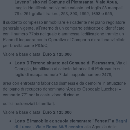
Laveno
”,sito nel Comune di Pietrasanta, Viale Apua,
meglio identificato nel vigente catasto nel foglio 23 mappali
76 e 251 graffati tra loro, 253, 890, 1692, 1693 e 955;
Il suddetto complesso immobiliare è ricadente nel piano regolatore
generale vigente, all’interno di un comparto edificatorio identificato
con il numero 77bis nel quale è ammessa l’edificazione tramite un
Piano di Inquadramento Operativo di Comparto d’ora innanzi citato
per brevità come PIOdC;
Valore a base d’asta :
Euro 2.125.000
Lotto D Terreno situato nel Comune di Pietrasanta,
Via di
Capriglia, identificato al catasto fabbricati di Pietrasanta sul
foglio di mappa numero 7 dal mappale numero 2476;
area con entrostanti fabbricati dismessi e da demolire in attuazione
del piano di recupero denominato “Area ex Ospedale Lucchesi –
comparto 77” per la costruzione di cinque
edifici residenziali bifamiliari
,
Valore a base d’asta :
Euro 2.125.000
Lotto E immobile ex scuola elementare "Ferretti" a
Bagni
di Lucca -
Viale Roma 68/B censito
alla Agenzia delle