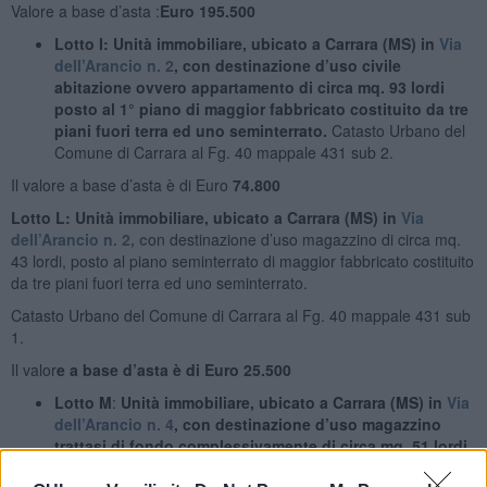
Valore a base d’asta :
Euro 195.500
Lotto I: Unità immobiliare, ubicato a Carrara (MS) in
Via
dell’Arancio n. 2
, con destinazione d’uso civile
abitazione ovvero appartamento di circa mq. 93 lordi
posto al 1° piano di maggior fabbricato costituito da tre
piani fuori terra
e
d uno seminterrato.
Catasto Urbano del
Comune di Carrara al Fg. 40 mappale 431 sub 2.
Il valore a base d’asta è di Euro
74.800
Lotto L: Unità immobiliare, ubicato a Carrara (MS) in
Via
dell’Arancio n. 2, c
on destinazione d’uso magazzino di circa mq.
43 lordi, posto al piano seminterrato di maggior fabbricato costituito
da tre piani fuori terra ed uno seminterrato.
Catasto Urbano del Comune di Carrara al Fg. 40 mappale 431 sub
1.
Il valor
e a base d’asta è di Euro 25.500
Lotto
M
:
Unità immobiliare, ubicato a Carrara (
MS) in
Via
dell’Arancio n. 4
, con destinazione d’uso magazzino
trattasi di fondo complessivamente di circa mq. 51 lordi
al piano terra di un palazzo
.Catasto Urbano del Comune di