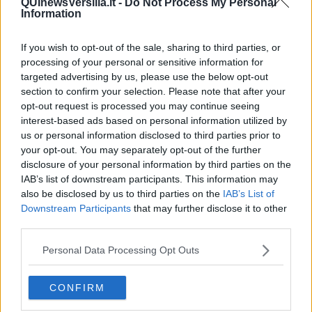
Carrara al Fg. 40 mappale 523 sub 5.
QUInewsVersilia.it -
Do Not Process My Personal
Information
Il bene è attualmente locato con diritto di prelazione.
Il valore a base d’asta è di Euro
33.150,00
.
If you wish to opt-out of the sale, sharing to third parties, or
processing of your personal or sensitive information for
Lotto N:
terreni via Acquafiora, Bonascola
targeted advertising by us, please use the below opt-out
Trattasi di n. 3 terreni incolti, ubicati nel Comune di Carrara,
section to confirm your selection. Please note that after your
località Bonascola, Via Acquafiora.
Il tutto distinto al Catasta
opt-out request is processed you may continue seeing
Terreni del Comune di Carrara al fg. 77 Mapp. 880, 881, 882, per
interest-based ads based on personal information utilized by
una superficie complessiva di mq. 2.479. Il mappale 881
us or personal information disclosed to third parties prior to
corrisponde con il tratto di strada comunale via Acquafiora.
your opt-out. You may separately opt-out of the further
Il valore a base d’asta è di euro
35.700,00
.
disclosure of your personal information by third parties on the
IAB’s list of downstream participants. This information may
E’ fatto salvo il diritto di prelazione, ai sensi della legge 14 agosto
also be disclosed by us to third parties on the
IAB’s List of
1971 n. 817, da parte dei soggetti che sono titolari del diritto
Downstream Participants
that may further disclose it to other
medesimo. Per titolarità del diritto di prelazione occorrono: la
third parties.
qualifica di coltivatore diretto, il diritto di proprietà sul fondo
confinante, la contiguità materiale tra il fondo di proprietà ed il
Personal Data Processing Opt Outs
fondo oggetto di compravendita e la mancanza su quest’ultimo di
altri vincoli. Ad aggiudicazione provvisoria avvenuta, il terreno verrà
proposto ad eventuali prelazionari con le modalità descritte nel
CONFIRM
successivo articolo 10