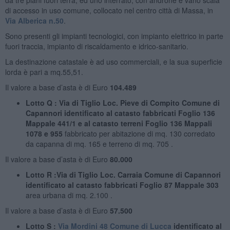
di accesso in uso comune, collocato nel centro città di Massa, in
Via Alberica n.50
.
Sono presenti gli impianti tecnologici, con impianto elettrico in parte
fuori traccia, impianto di riscaldamento e idrico-sanitario.
La destinazione catastale è ad uso commerciali, e la sua superficie
lorda è pari a mq.55,51.
Il valore a base d’asta è di Euro
104.489
Lotto Q : Via di Tiglio Loc. Pieve di Compito Comune di
Capannori identificato al catasto fabbricati Foglio 136
Mappale 441/1 e al catasto terreni Foglio 136 Mappali
1078 e 955
fabbricato per abitazione di mq. 130 corredato
da capanna di mq. 165 e terreno di mq. 705 .
Il valore a base d’asta è di Euro
80.000
Lotto R :Via di Tiglio Loc. Carraia Comune di Capannori
identificato al catasto fabbricati Foglio 87 Mappale 303
area urbana di mq. 2.100 .
Il valore a base d’asta è di Euro
57.500
Lotto S :
Via Mordini 48 Comune di Lucca
identificato al