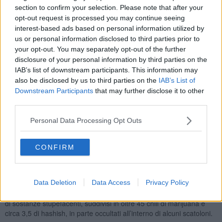
section to confirm your selection. Please note that after your
trovato la porta aperta e insospettiti hanno voluto vederci più
opt-out request is processed you may continue seeing
chiaro. Ad un certo punto hanno notato un uomo che chiudeva il
interest-based ads based on personal information utilized by
bagagliaio di un'auto.
us or personal information disclosed to third parties prior to
your opt-out. You may separately opt-out of the further
disclosure of your personal information by third parties on the
IAB’s list of downstream participants. This information may
Il movimento sospetto ha subito attirato l’attenzione dei militari che,
also be disclosed by us to third parties on the
IAB’s List of
temendo fosse un ladro, lo hanno fermato per un controllo sono
Downstream Participants
that may further disclose it to other
entrati all’interno del capannone per verificare che non vi fossero
third parties.
effrazioni.
Durante il controllo però l’attenzione dei militari dell’Arma è stata
Personal Data Processing Opt Outs
attirata da un fortissimo odore di “marijuana” proveniente da alcuni
box situati all’interno del capannone. A questo punto, l'uomo
CONFIRM
fermato è stato sottoposto a perquisizione ed è stato trovato in
possesso di quasi 2.000 euro in contanti.
Quindi, i Carabinieri hanno provato ad utilizzare le chiavi rinvenute
Data Deletion
Data Access
Privacy Policy
sui lucchetti dei box presenti all’interno del capannone, riuscendo
ad aprirne uno, all’interno del quale sono stati scovati quasi 50 chili
di sostanze stupefacenti, suddivisi in oltre 45 chili di marijuana e
circa 3,5 di hashish, in parte occultati all’interno di alcuni scatoloni.