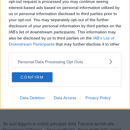
opt-out request is processed you may continue seeing
interest-based ads based on personal information utilized by
us or personal information disclosed to third parties prior to
your opt-out. You may separately opt-out of the further
Il collettivo Dada Boom ha deciso perciò di realizzare alcune foto in
disclosure of your personal information by third parties on the
alcune città italiane con lo striscione “No alla prescrizione per
IAB’s list of downstream participants. This information may
Viareggio”. Le foto di Roma, Firenze, Pisa, Lucca, Livorno,
also be disclosed by us to third parties on the
IAB’s List of
Pietrasanta, Seravezza e Viareggio sono state appese alle pareti
Downstream Participants
that may further disclose it to other
del sottopasso della Rondinella a Viareggio mentre in terra è stato
third parties.
realizzato un murales colorato raffigurante un binario con la scritta
“No Prescrizione”.
Personal Data Processing Opt Outs
Il collettivo Dada Boom coglie l'occasione per invitare a partecipare
al corteo commemorativo del 29 giugno e rilancia un' azione di
CONFIRM
protesta creativa contro la prescrizione dei reati per la Strage
Ferroviaria di Viareggio.
Data Deletion
Data Access
Privacy Policy
Se vuoi leggere le notizie principali della Toscana iscriviti alla
Newsletter QUInews - ToscanaMedia.
Arriva gratis tutti i giorni