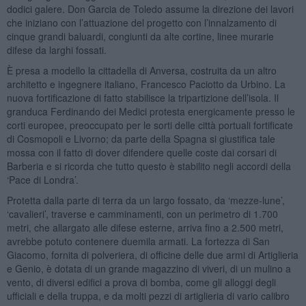
dodici galere. Don Garcia de Toledo assume la direzione dei lavori
che iniziano con l’attuazione del progetto con l’innalzamento di
cinque grandi baluardi, congiunti da alte cortine, linee murarie
difese da larghi fossati.
È presa a modello la cittadella di Anversa, costruita da un altro
architetto e ingegnere italiano, Francesco Paciotto da Urbino. La
nuova fortificazione di fatto stabilisce la tripartizione dell’isola. Il
granduca Ferdinando dei Medici protesta energicamente presso le
corti europee, preoccupato per le sorti delle città portuali fortificate
di Cosmopoli e Livorno; da parte della Spagna si giustifica tale
mossa con il fatto di dover difendere quelle coste dai corsari di
Barberia e si ricorda che tutto questo è stabilito negli accordi della
‘Pace di Londra’.
Protetta dalla parte di terra da un largo fossato, da ‘mezze-lune’,
‘cavalieri’, traverse e camminamenti, con un perimetro di 1.700
metri, che allargato alle difese esterne, arriva fino a 2.500 metri,
avrebbe potuto contenere duemila armati. La fortezza di San
Giacomo, fornita di polveriera, di officine delle due armi di Artiglieria
e Genio, è dotata di un grande magazzino di viveri, di un mulino a
vento, di diversi edifici a prova di bomba, come gli alloggi degli
ufficiali e della truppa, e da molti pezzi di artiglieria di vario calibro