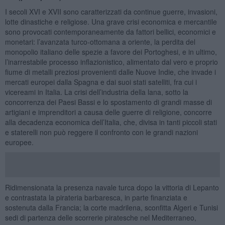
I secoli XVI e XVII sono caratterizzati da continue guerre, invasioni,
lotte dinastiche e religiose. Una grave crisi economica e mercantile
sono provocati contemporaneamente da fattori bellici, economici e
monetari: l’avanzata turco-ottomana a oriente, la perdita del
monopolio italiano delle spezie a favore dei Portoghesi, e in ultimo,
l’inarrestabile processo inflazionistico, alimentato dal vero e proprio
fiume di metalli preziosi provenienti dalle Nuove Indie, che invade i
mercati europei dalla Spagna e dai suoi stati satelliti, fra cui i
vicereami in Italia. La crisi dell’industria della lana, sotto la
concorrenza dei Paesi Bassi e lo spostamento di grandi masse di
artigiani e imprenditori a causa delle guerre di religione, concorre
alla decadenza economica dell’Italia, che, divisa in tanti piccoli stati
e staterelli non può reggere il confronto con le grandi nazioni
europee.
Ridimensionata la presenza navale turca dopo la vittoria di Lepanto
e contrastata la pirateria barbaresca, in parte finanziata e
sostenuta dalla Francia; la corte madrilena, sconfitta Algeri e Tunisi
sedi di partenza delle scorrerie piratesche nel Mediterraneo,