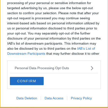
dell’Elba che guarda a Mezzogiorno, è conosciuto nelle antiche
processing of your personal or sensitive information for
cronache per due fatti assai dissimili, quali la sosta di Papa
targeted advertising by us, please use the below opt-out
Gregorio XI, nell’anno 1376, di ritorno dalla ‘cattività avignonese’ e
section to confirm your selection. Please note that after your
lo sbarco delle truppe del Dragut nell’agosto del 1553, quando
opt-out request is processed you may continue seeing
sono distrutte tutte le comunità fortificate dell’isola, con l’esclusione
interest-based ads based on personal information utilized by
della piazzaforte di Cosmopoli.
us or personal information disclosed to third parties prior to
your opt-out. You may separately opt-out of the further
disclosure of your personal information by third parties on the
IAB’s list of downstream participants. This information may
also be disclosed by us to third parties on the
IAB’s List of
Downstream Participants
that may further disclose it to other
third parties.
Personal Data Processing Opt Outs
CONFIRM
La costruzione della fortezza di Longone è affidata da Filippo III a
Data Deletion
Data Access
Privacy Policy
Giovanni Alfonso Pimentel, viceré di Napoli. Un grande convoglio di
navi giunge l’8 maggio del 1603 nella rada di Mola, scortato da