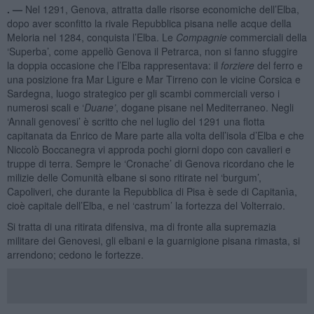
. —
Nel 1291, Genova, attratta dalle risorse economiche dell’Elba,
dopo aver sconfitto la rivale Repubblica pisana nelle acque della
Meloria nel 1284, conquista l’Elba. Le
Compagnie
commerciali della
‘Superba’, come appellò Genova il Petrarca, non si fanno sfuggire
la doppia occasione che l’Elba rappresentava: il
forziere
del ferro e
una posizione fra Mar Ligure e Mar Tirreno con le vicine Corsica e
Sardegna, luogo strategico per gli scambi commerciali verso i
numerosi scali e ‘
Duane’
, dogane pisane nel Mediterraneo. Negli
‘Annali genovesi’ è scritto che nel luglio del 1291 una flotta
capitanata da Enrico de Mare parte alla volta dell’isola d’Elba e che
Niccolò Boccanegra vi approda pochi giorni dopo con cavalieri e
truppe di terra. Sempre le ‘Cronache’ di Genova ricordano che le
milizie delle Comunità elbane si sono ritirate nel ‘burgum’,
Capoliveri, che durante la Repubblica di Pisa è sede di Capitanìa,
cioè capitale dell’Elba, e nel ‘castrum’ la fortezza del Volterraio.
Si tratta di una ritirata difensiva, ma di fronte alla supremazia
militare dei Genovesi, gli elbani e la guarnigione pisana rimasta, si
arrendono; cedono le fortezze.