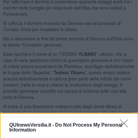
Per rafforzare il dominio si pretendono quaranta ostaggi scelti fra i
membri delle famiglie più importanti dell’Elba che sono esiliati a
Portovenere.
Si rafforza il dominio inviando da Genova navi al comando di
Corrado Doria per rinsaldare le difese.
Ma a raccontare la fine del breve dominio di Genova sull’Elba sono
le stesse ‘Cronache’ genovesi.
Esse riportano il nome di un ‘TEDISIO
YLBANO’
, elbano, che a
capo di varie spedizioni contro le guarnigioni genovesi e con l’aiuto
di milizie pisane provenienti da Piombino, sconfigge definitivamente
le truppe della ‘Superba’. ‘
Tedisio Ylbano’
, questo eroico isolano
scaccia definitivamente e cattura gran parte delle milizie dei nuovi
invasori; tratta la resa e ottiene la restituzione degli ostaggi. Il
presidio genovese sconfitto sul campo si imbarca sulle navi alla
volta di Genova.
Si tratta di una liberazione messa in atto dagli stessi elbani al
comando di un personaggio di cui non si conosce altro che il nome
e, va rimarcato, che questo episodio militare ed eroico è ricordato
dalle stesse fonti genovesi; le fonti documentarie del nemico sono
QUInewsVersilia.it -
Do Not Process My Personal
Information
sempre veritiere.