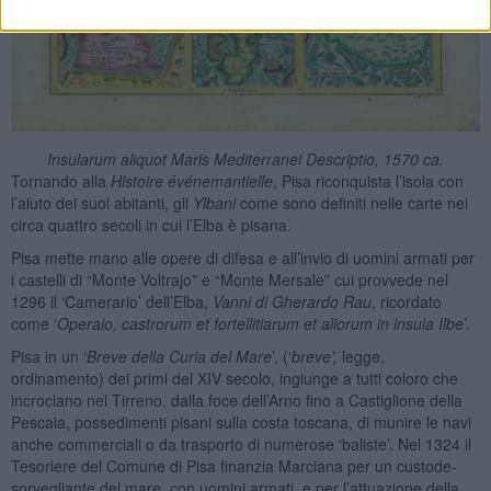
Insularum aliquot Maris Mediterranei Descriptio, 1570 ca.
Tornando alla
Histoire
événemantielle
, Pisa riconquista l’isola con
l’aiuto dei suoi abitanti, gli
Ylbani
come sono definiti nelle carte nei
circa quattro secoli in cui l’Elba è pisana.
Pisa mette mano alle opere di difesa e all’invio di uomini armati per
i castelli di “Monte Voltrajo” e “Monte Mersale” cui provvede nel
1296 il ‘Camerario’ dell’Elba,
Vanni di Gherardo Rau
, ricordato
come ‘
Operaio, castrorum et fortellitiarum et aliorum in insula Ilbe
’.
Pisa in un ‘
Breve della Curia del Mare
’, (‘
breve’,
legge,
ordinamento) dei primi del XIV secolo, ingiunge a tutti coloro che
incrociano nel Tirreno, dalla foce dell’Arno fino a Castiglione della
Pescaia, possedimenti pisani sulla costa toscana, di munire le navi
anche commerciali o da trasporto di numerose ‘baliste’. Nel 1324 il
Tesoriere del Comune di Pisa finanzia Marciana per un custode-
sorvegliante del mare, con uomini armati, e per l’attuazione della