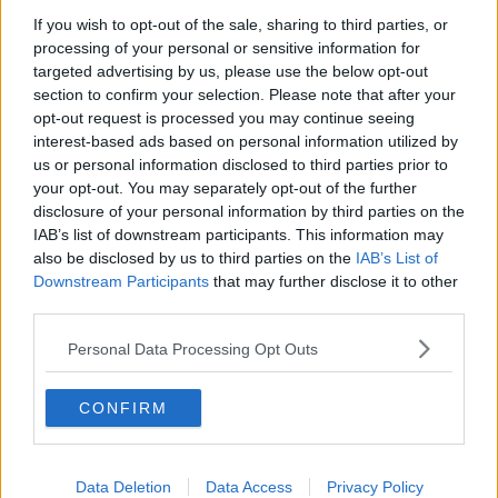
Altra notizia di rilievo storico è che i Genovesi avevano trasporto
If you wish to opt-out of the sale, sharing to third parties, or
via: “(...)
multi Lambardi pro comuni IANUE,
(Genova),
occasione
processing of your personal or sensitive information for
cavandi venam ferri
”. I genovesi con un linguaggio assai chiaro
targeted advertising by us, please use the below opt-out
dicono che si sono portati all’Elba ‘multi lambardi’, operai, uomini di
fatica per cavare il prezioso minerale, con l’‘
occasione’
di cavare
section to confirm your selection. Please note that after your
ferro. Le miniere dell’Elba, sono conosciute per la ricchezza di
opt-out request is processed you may continue seeing
rame e di ferro fin dai tempi dei primi popoli navigatori nel
interest-based ads based on personal information utilized by
Mediterraneo.
us or personal information disclosed to third parties prior to
your opt-out. You may separately opt-out of the further
Un genio della cosmografia, della Geografia e della Cartografia
disclosure of your personal information by third parties on the
come
Ortelius
(Abraham Oertel, Anversa, 1517 – 1598), infatti la
IAB’s list of downstream participants. This information may
inserisce fra le sette isole più importanti del Mediterraneo.
also be disclosed by us to third parties on the
IAB’s List of
Downstream Participants
that may further disclose it to other
third parties.
Personal Data Processing Opt Outs
CONFIRM
Data Deletion
Data Access
Privacy Policy