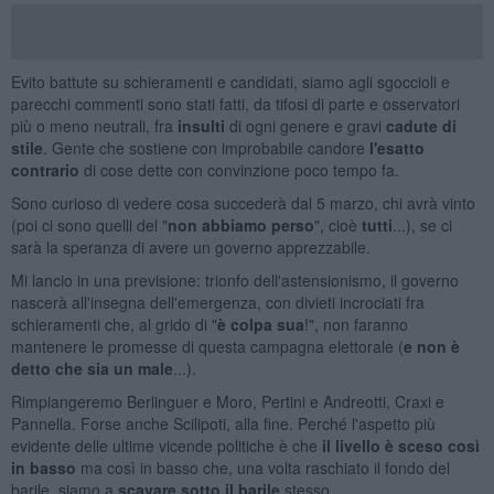
Evito battute su schieramenti e candidati, siamo agli sgoccioli e
parecchi commenti sono stati fatti, da tifosi di parte e osservatori
più o meno neutrali, fra
insulti
di ogni genere e gravi
cadute di
stile
. Gente che sostiene con improbabile candore
l'esatto
contrario
di cose dette con convinzione poco tempo fa.
Sono curioso di vedere cosa succederà dal 5 marzo, chi avrà vinto
(poi ci sono quelli del "
non abbiamo perso
", cioè
tutti
...), se ci
sarà la speranza di avere un governo apprezzabile.
Mi lancio in una previsione: trionfo dell'astensionismo, il governo
nascerà all'insegna dell'emergenza, con divieti incrociati fra
schieramenti che, al grido di "
è colpa sua
!", non faranno
mantenere le promesse di questa campagna elettorale (
e non è
detto che sia un male
...).
Rimpiangeremo Berlinguer e Moro, Pertini e Andreotti, Craxi e
Pannella. Forse anche Scilipoti, alla fine. Perché l'aspetto più
evidente delle ultime vicende politiche è che
il livello è sceso così
in basso
ma così in basso che, una volta raschiato il fondo del
barile, siamo a
scavare sotto il barile
stesso.