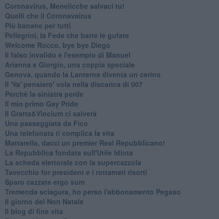
Coronavirus, Menelicche salvaci tu!
Quelli che il Coronavairus
Più banane per tutti
Pellegrini, la Fede che batte le gufate
Welcome Rocco, bye bye Diego
Il falso invalido e l'esempio di Manuel
Arianna e Giorgio, una coppia speciale
Genova, quando la Lanterna diventa un cerino
Il 'Va' pensiero' vola nella discarica di 007
Perchè la sinistra perde
Il mio primo Gay Pride
Il Gratta&Vincium ci salverà
Una passeggiata da Fico
Una telefonata ti complica la vita
Mattarella, dacci un premier Real Repubblicano!
La Repubblica fondata sull'Utile Idiota
La scheda elettorale con la supercazzola
Tavecchio for president e i rottamati risorti
Sparo cazzate ergo sum
Tremenda sciagura, ho perso l'abbonamento Pegaso
Il giorno del Non Natale
Il blog di fine vita