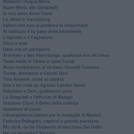
​Ridatemi l’Acqua Berva
Super Mario alle Olimpiadi!
Io non sono Anna Frank
​La Jihad in franchising
Italiani che non si perdono in chiacchiere
Al Galluzzo il by pass delle bestemmie
L'Agnello e il Cagnaccio
Cioni ti ama
​Gesù era un partigiano
Attentato a San Pietroburgo, qualcosa non mi torna
Tazze made in China in casa Trump
Buon compleanno al sindaco Vivarelli Colonna
Trump, Alemanno e Cecchi Gori
Tina Anselmi, come si cambia
Due o tre cose su Agnese Landini Renzi
Paltrinieri e Detti, godimento puro
Le Olimpiadi e l'affronto di Malagò
Graziano Cioni, il Belèn della politica
Questioni di cuore
I diversamente italiani per le medaglie di Mameli
Federica Pellegrini, capricci e grande passione
RIo 2016, da De Coubertin al marchese Del Grillo
​Hai un progetto? Toccati!