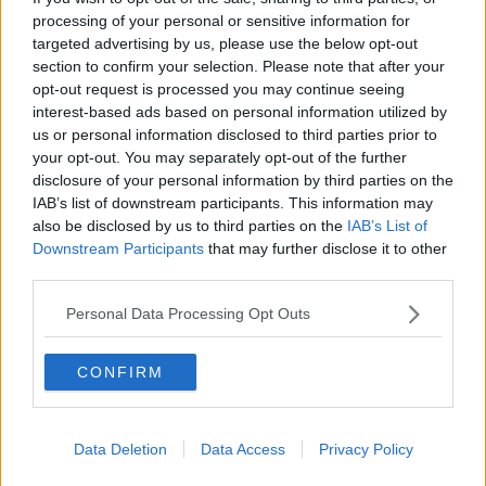
si circondano di gente che
non possa creare problemi
in futuro,
processing of your personal or sensitive information for
che si pensa
grata
e
fedele, innocua
. E, scava scava, si arriva al
targeted advertising by us, please use the below opt-out
quadro attuale: quegli stessi personaggi scrivono e firmano leggi,
section to confirm your selection. Please note that after your
magari diventano sindaci, assessori, addirittura ministri.
opt-out request is processed you may continue seeing
interest-based ads based on personal information utilized by
Finirà che dovremo cambiare
l'articolo uno
della
Costituzione
:
us or personal information disclosed to third parties prior to
l'Italia è una repubblica democratica fondata sull
'Utile Idiota
.
your opt-out. You may separately opt-out of the further
Buon voto a tutti!
disclosure of your personal information by third parties on the
Franco Bonciani
IAB’s list of downstream participants. This information may
also be disclosed by us to third parties on the
IAB’s List of
Downstream Participants
that may further disclose it to other
third parties.
Personal Data Processing Opt Outs
Se vuoi leggere le notizie principali della Toscana iscriviti alla
Newsletter QUInews - ToscanaMedia.
Arriva gratis tutti i giorni
CONFIRM
alle 20:00 direttamente nella tua casella di posta.
Basta cliccare
QUI
Ti potrebbe interessare anche:
Data Deletion
Data Access
Privacy Policy