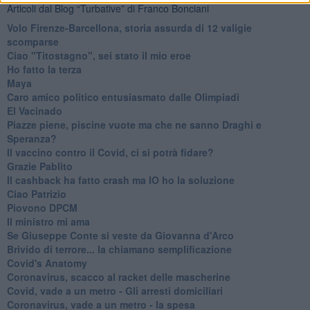
Articoli dal Blog “Turbative” di Franco Bonciani
Volo Firenze-Barcellona, storia assurda di 12 valigie
scomparse
Ciao "Titostagno", sei stato il mio eroe
Ho fatto la terza
Maya
Caro amico politico entusiasmato dalle Olimpiadi
El Vacinado
Piazze piene, piscine vuote ma che ne sanno Draghi e
Speranza?
​Il vaccino contro il Covid, ci si potrà fidare?
Grazie Pablito
Il cashback ha fatto crash ma IO ho la soluzione
Ciao Patrizio
Piovono DPCM
Il ministro mi ama
Se Giuseppe Conte si veste da Giovanna d'Arco
Brivido di terrore... la chiamano semplificazione
Covid's Anatomy
Coronavirus, scacco al racket delle mascherine
Covid, vade a un metro - Gli arresti domiciliari
Coronavirus, vade a un metro - la spesa