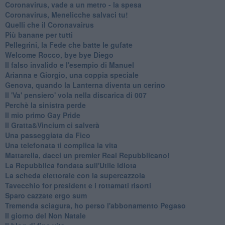
Coronavirus, vade a un metro - la spesa
Coronavirus, Menelicche salvaci tu!
Quelli che il Coronavairus
Più banane per tutti
Pellegrini, la Fede che batte le gufate
Welcome Rocco, bye bye Diego
Il falso invalido e l'esempio di Manuel
Arianna e Giorgio, una coppia speciale
Genova, quando la Lanterna diventa un cerino
Il 'Va' pensiero' vola nella discarica di 007
Perchè la sinistra perde
Il mio primo Gay Pride
Il Gratta&Vincium ci salverà
Una passeggiata da Fico
Una telefonata ti complica la vita
Mattarella, dacci un premier Real Repubblicano!
La Repubblica fondata sull'Utile Idiota
La scheda elettorale con la supercazzola
Tavecchio for president e i rottamati risorti
Sparo cazzate ergo sum
Tremenda sciagura, ho perso l'abbonamento Pegaso
Il giorno del Non Natale