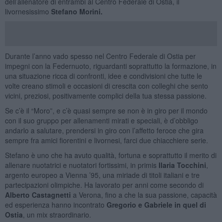
dell’allenatore di entrambi al Centro Federale di Ostia, il
livornesissimo
Stefano Morini.
Durante l’anno vado spesso nel Centro Federale di Ostia per
impegni con la Federnuoto, riguardanti soprattutto la formazione, in
una situazione ricca di confronti, idee e condivisioni che tutte le
volte creano stimoli e occasioni di crescita con colleghi che sento
vicini, preziosi, positivamente complici della tua stessa passione.
Se c’è il “Moro”, e c’è quasi sempre se non è in giro per il mondo
con il suo gruppo per allenamenti mirati e speciali, è d’obbligo
andarlo a salutare, prendersi in giro con l’affetto feroce che gira
sempre fra amici fiorentini e livornesi, farci due chiacchiere serie.
Stefano è uno che ha avuto qualità, fortuna e soprattutto il merito di
allenare nuotatrici e nuotatori fortissimi, in primis
Ilaria Tocchini
,
argento europeo a Vienna ’95, una miriade di titoli italiani e tre
partecipazioni olimpiche. Ha lavorato per anni come secondo di
Alberto Castagnetti
a Verona, fino a che la sua passione, capacità
ed esperienza hanno incontrato
Gregorio e Gabriele in quel di
Ostia
, un mix straordinario.