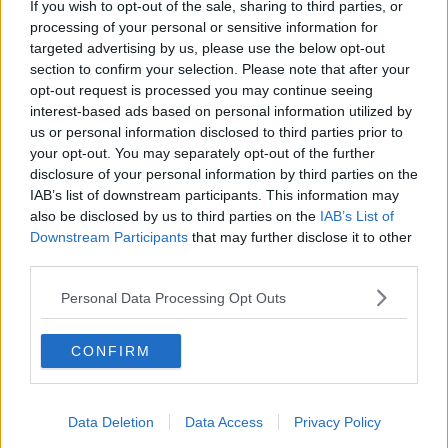
If you wish to opt-out of the sale, sharing to third parties, or
giorni che l’hanno preceduta.
Godimento puro.
processing of your personal or sensitive information for
Franco Bonciani
targeted advertising by us, please use the below opt-out
section to confirm your selection. Please note that after your
opt-out request is processed you may continue seeing
interest-based ads based on personal information utilized by
us or personal information disclosed to third parties prior to
your opt-out. You may separately opt-out of the further
Se vuoi leggere le notizie principali della Toscana iscriviti alla
disclosure of your personal information by third parties on the
Newsletter QUInews - ToscanaMedia.
Arriva gratis tutti i giorni
IAB’s list of downstream participants. This information may
alle 20:00 direttamente nella tua casella di posta.
also be disclosed by us to third parties on the
IAB’s List of
Downstream Participants
that may further disclose it to other
Basta cliccare
QUI
third parties.
Fotogallery
Personal Data Processing Opt Outs
CONFIRM
Data Deletion
Data Access
Privacy Policy
Videogallery