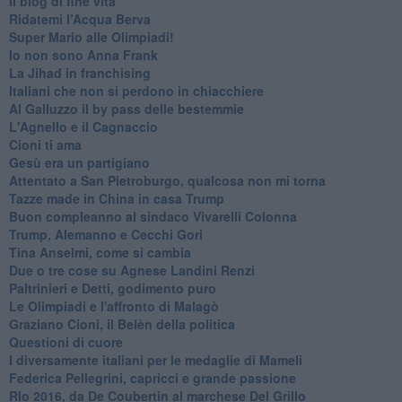
Il blog di fine vita
​Ridatemi l’Acqua Berva
Super Mario alle Olimpiadi!
Io non sono Anna Frank
​La Jihad in franchising
Italiani che non si perdono in chiacchiere
Al Galluzzo il by pass delle bestemmie
L'Agnello e il Cagnaccio
Cioni ti ama
​Gesù era un partigiano
Attentato a San Pietroburgo, qualcosa non mi torna
Tazze made in China in casa Trump
Buon compleanno al sindaco Vivarelli Colonna
Trump, Alemanno e Cecchi Gori
Tina Anselmi, come si cambia
Due o tre cose su Agnese Landini Renzi
Paltrinieri e Detti, godimento puro
Le Olimpiadi e l'affronto di Malagò
Graziano Cioni, il Belèn della politica
Questioni di cuore
I diversamente italiani per le medaglie di Mameli
Federica Pellegrini, capricci e grande passione
RIo 2016, da De Coubertin al marchese Del Grillo