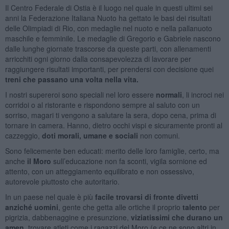
Il Centro Federale di Ostia è il luogo nel quale in questi ultimi sei
anni la Federazione Italiana Nuoto ha gettato le basi dei risultati
delle Olimpiadi di Rio, con medaglie nel nuoto e nella pallanuoto
maschile e femminile. Le medaglie di Gregorio e Gabriele nascono
dalle lunghe giornate trascorse da queste parti, con allenamenti
arricchiti ogni giorno dalla consapevolezza di lavorare per
raggiungere risultati importanti, per prendersi con decisione quei
treni che
passano una volta nella vita.
I nostri supereroi sono speciali nel loro essere
normali
, li incroci nei
corridoi o al ristorante e rispondono sempre al saluto con un
sorriso, magari ti vengono a salutare la sera, dopo cena, prima di
tornare in camera. Hanno, dietro occhi vispi e sicuramente pronti al
cazzeggio,
doti morali, umane e sociali
non comuni.
Sono felicemente ben educati: merito delle loro famiglie, certo, ma
anche
il Moro
sull’educazione non fa sconti, vigila sornione ed
attento, con un atteggiamento equilibrato e non ossessivo,
autorevole piuttosto che autoritario.
In un paese nel quale è più
facile trovarsi di fronte divetti
anziché uomini
, gente che getta alle ortiche il proprio
talento
per
pigrizia, dabbenaggine e presunzione,
viziatissimi che durano un
amen
, trovare atleti come i ragazzi del Moro (e ce ne sono altri in