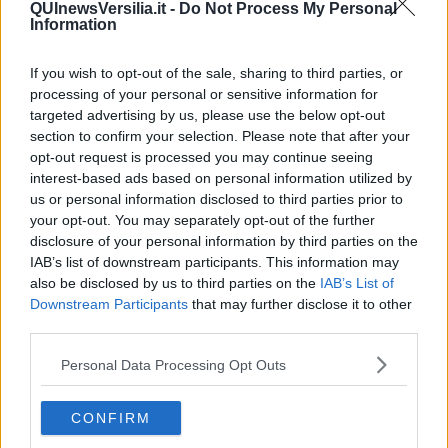
QUInewsVersilia.it -
Do Not Process My Personal
l’energia per nutrirsi, rafforzarsi e crescere. Quel tronco allungato,
Information
apparentemente immobile mi chiama. Mi avvicino piano piano e
appoggio una mano sulla corteccia. Mi commuove questo incontro.
Mi sento onorata nel fare conoscenza con un essere la cui vita è
If you wish to opt-out of the sale, sharing to third parties, or
dedicata a stare fermo tutto il tempo a guardare e ricordare. In
processing of your personal or sensitive information for
questa apparente immobilità e indipendenza sono in grado di
targeted advertising by us, please use the below opt-out
comunicare e scambiare informazioni anche a grandi distanze.
section to confirm your selection. Please note that after your
Ogni famiglia di alberi lo fa attraverso un linguaggio specifico, ogni
opt-out request is processed you may continue seeing
specie ha un suo dialetto, come noi esseri umani. Parole che
interest-based ads based on personal information utilized by
viaggiano con l’aria e il vento e attraverso una rete sotterranea
us or personal information disclosed to third parties prior to
fatta di radici, di connessioni, di scambi e sostegni.
your opt-out. You may separately opt-out of the further
Possiamo imparare molto dagli alberi, il potere di radicarci alla terra
disclosure of your personal information by third parties on the
per sentirci centrati, fermi, sicuri; l’importanza di creare sani confini
IAB’s list of downstream participants. This information may
tra noi e gli altri attraverso un cappotto protettivo intorno al corpo; il
also be disclosed by us to third parties on the
IAB’s List of
mantenere un portamento eretto allungato verso il cielo così da
Downstream Participants
that may further disclose it to other
rimuovere i ristagni di energia nei muscoli e nei tendini e una
third parties.
chioma, una mente sempre aperta e flessibile ai cambiamenti.
Personal Data Processing Opt Outs
Camminando nel bosco di giorno colgo la bellezza che si manifesta
intorno a me in tutte le sue sfaccettature e la sua impermanenza. È
un’esperienza dell’attimo presente, non c’è prevedibilità, la natura
CONFIRM
di manifesta ogni giorno differente. Ogni volta la osservo come se