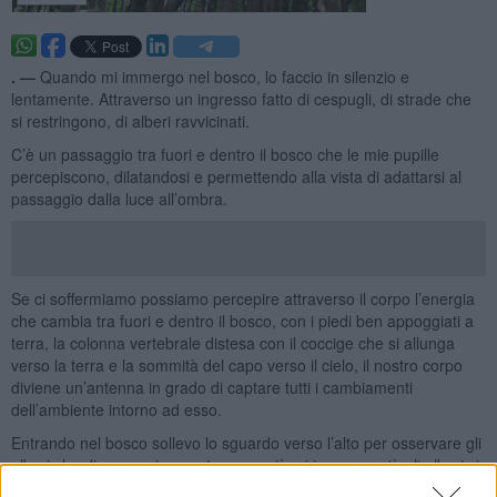
. —
Quando mi immergo nel bosco, lo faccio in silenzio e
lentamente. Attraverso un ingresso fatto di cespugli, di strade che
si restringono, di alberi ravvicinati.
C’è un passaggio tra fuori e dentro il bosco che le mie pupille
percepiscono, dilatandosi e permettendo alla vista di adattarsi al
passaggio dalla luce all’ombra.
Se ci soffermiamo possiamo percepire attraverso il corpo l’energia
che cambia tra fuori e dentro il bosco, con i piedi ben appoggiati a
terra, la colonna vertebrale distesa con il coccige che si allunga
verso la terra e la sommità del capo verso il cielo, il nostro corpo
diviene un’antenna in grado di captare tutti i cambiamenti
dell’ambiente intorno ad esso.
Entrando nel bosco sollevo lo sguardo verso l’alto per osservare gli
alberi che dimorano in questa casa, più mi immergo più gli alberi si
fanno alti per raggiungere la luce del sole. E dal sole raccolgono