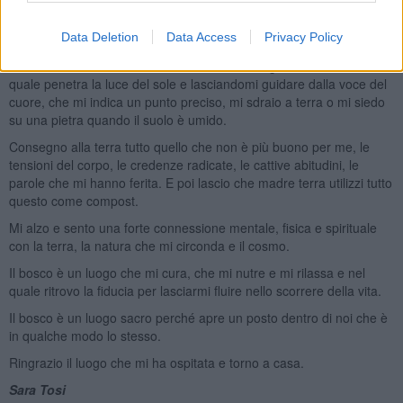
fosse la prima volta e porto dentro di me l’insegnamento
dell’incertezza che mi aiuta a superare l’ansia, lo stress e la
tristezza che si creano dal voler fissare eventi, situazioni, relazioni.
Data Deletion
Data Access
Privacy Policy
Quando sono al centro del bosco cerco un angolo, una radura nella
quale penetra la luce del sole e lasciandomi guidare dalla voce del
cuore, che mi indica un punto preciso, mi sdraio a terra o mi siedo
su una pietra quando il suolo è umido.
Consegno alla terra tutto quello che non è più buono per me, le
tensioni del corpo, le credenze radicate, le cattive abitudini, le
parole che mi hanno ferita. E poi lascio che madre terra utilizzi tutto
questo come compost.
Mi alzo e sento una forte connessione mentale, fisica e spirituale
con la terra, la natura che mi circonda e il cosmo.
Il bosco è un luogo che mi cura, che mi nutre e mi rilassa e nel
quale ritrovo la fiducia per lasciarmi fluire nello scorrere della vita.
Il bosco è un luogo sacro perché apre un posto dentro di noi che è
in qualche modo lo stesso.
Ringrazio il luogo che mi ha ospitata e torno a casa.
Sara Tosi