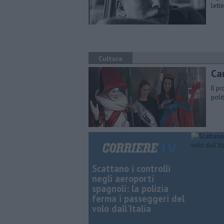
lett
Cultura
Car
Il p
poli
Scattano i controlli
negli aeroporti
spagnoli: la polizia
ferma i passeggeri del
volo dall'Italia