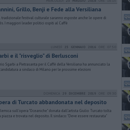
MERCOLEDÌ
23 MAGGIO 2018
ORE 16:15
nnini, Grillo, Benji e Fede alla Versiliana
il tradizionale festival culturale saranno esposte anche le opere di
s. I maggiori leader politici ospiti al Caffè
LUNEDÌ
25 GENNAIO 2016
ORE 07:50
rbi e il "risveglio" di Berlusconi
orio Sgarbi a Pietrasanta per il Caffè della Versiliana ha annunciato la
candidatura a sindaco di Milano per le prossime elezioni
DOMENICA
29 DICEMBRE 2019
ORE 09:30
opera di Turcato abbandonata nel deposito
olemica sull'opera "Oceaniche" donata dall'artista Giulio Turcato tolta
a piazza e trovata nel deposito. Il sindaco: "Deve essere restaurata"