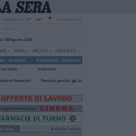
25°
36°
:
VIAREGGIO
QuiNews.net
ato
08 Agosto 2026
ENZE
SIENA
AREZZO
GROSSETO
ste
Animali
Pubblicità
Contatti
STAZZEMA
VIAREGGIO
ziari
​Benzina, gasolio, gpl, ecco dove risparmiare
Porti regionali, p
ui Blog
di Adolfo Santoro