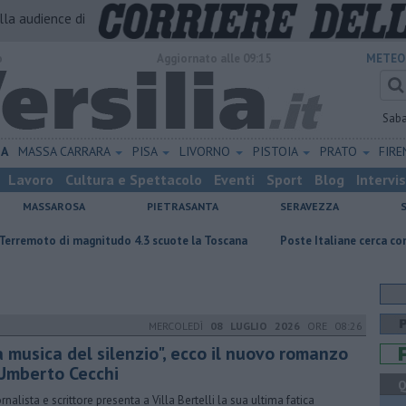
alla audience di
o
Aggiornato alle 09:15
METEO
Sab
NA
MASSA CARRARA
PISA
LIVORNO
PISTOIA
PRATO
FIR
Lavoro
Cultura e Spettacolo
Eventi
Sport
Blog
Intervi
MASSAROSA
PIETRASANTA
SERAVEZZA
 magnitudo 4.3 scuote la Toscana
Poste Italiane cerca consulenti finan
MERCOLEDÌ
08 LUGLIO 2026
ORE 08:26
a musica del silenzio", ecco il nuovo romanzo
 Umberto Cecchi
Q
ornalista e scrittore presenta a Villa Bertelli la sua ultima fatica