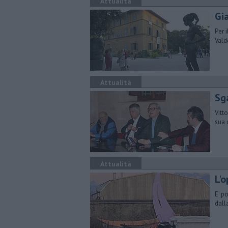
Attualità
Gia
Per 
Valdé
Attualità
Sga
Vitt
sua 
Attualità
L'
E' p
dall