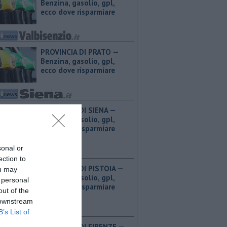
Benzina, gasolio, gpl,
ecco dove risparmiare
PROVINCIA DI PRATO — ​
Benzina, gasolio, gpl,
ecco dove risparmiare
PROVINCIA DI SIENA — ​
Benzina, gasolio, gpl,
ecco dove risparmiare
sonal or
ection to
PROVINCIA DI PISTOIA — ​
ou may
Benzina, gasolio, gpl,
 personal
ecco dove risparmiare
out of the
 downstream
B’s List of
PROVINCIA DI FIRENZE — ​