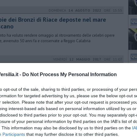
DOMENICA
14 AGOSTO 2022
ORE 15:55
pie dei Bronzi di Riace deposte nel mare
scano
ento ha voluto rendere omaggio al ritrovamento delle celebri opere
te, avvenuto 50 anni fa e conservate a Reggio Calabria
VENERDÌ
12 MAGGIO 2017
ORE 11:07
rgan e Amii Stewart alla Versiliana
silia.it -
Do Not Process My Personal Information
irettore artistico Simoni ha anticipato alcuni spettacoli del Festival a
na di Pietrasanta. Ci sarà anche il musical "Mamma mia"
to opt-out of the sale, sharing to third parties, or processing of your per
formation for targeted advertising by us, please use the below opt-out s
r selection. Please note that after your opt-out request is processed y
DOMENICA
07 FEBBRAIO 2016
ORE 19:02
eing interest-based ads based on personal information utilized by us or
disclosed to third parties prior to your opt-out. You may separately opt-
Carnevale di Viareggio sfida il maltempo
losure of your personal information by third parties on the IAB’s list of
e se con qualche goccia di pioggia e il cielo grigio lo spettacolo dei
. This information may also be disclosed by us to third parties on the
IA
i allegorici è andato in scena per il primo Corso mascherato del 2016
Participants
that may further disclose it to other third parties.