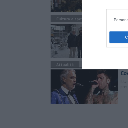
Cultura e spettacolo
Persona
L'i
"Gli 
mostr
Attualità
Cov
Il te
pres