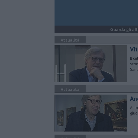
Attualità
Vi
Il c
scom
Sant
Attualità
Anc
Antro
giud