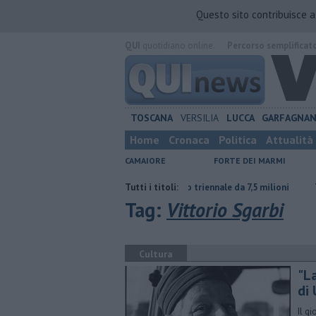
Questo sito contribuisce 
QUI
quotidiano online.
Percorso semplificat
TOSCANA
VERSILIA
LUCCA
GARFAGNA
Home
Cronaca
Politica
Attualità
CAMAIORE
FORTE DEI MARMI
rmiare
Porti regionali, piano triennale da 7,5 milioni
Tutti i titoli:
Terremoto di
Tag:
Vittorio Sgarbi
Cultura
​"L
di
Il gi