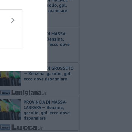
Benzina, gasolio, gpl,
ecco dove risparmiare
PROVINCIA DI MASSA-
CARRARA — ​Benzina,
gasolio, gpl, ecco dove
risparmiare
PROVINCIA DI GROSSETO
— ​Benzina, gasolio, gpl,
ecco dove risparmiare
PROVINCIA DI MASSA-
CARRARA — ​Benzina,
gasolio, gpl, ecco dove
risparmiare