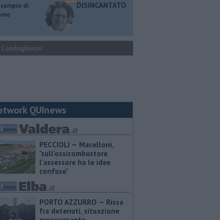
DISINCANTATO
esempio di
ismo
Condoglianze
etwork QUInews
PECCIOLI — Macelloni,
"sull'ossicombustore
l'assessore ha le idee
confuse"
PORTO AZZURRO — Rissa
fra detenuti, situazione
preoccupante