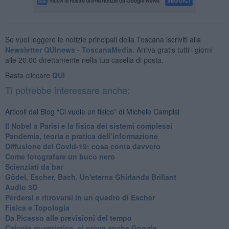
Se vuoi leggere le notizie principali della Toscana iscriviti alla
Newsletter QUInews - ToscanaMedia.
Arriva gratis tutti i giorni
alle 20:00 direttamente nella tua casella di posta.
Basta cliccare
QUI
Ti potrebbe interessare anche:
Articoli dal Blog “Ci vuole un fisico” di Michele Campisi
Il Nobel a Parisi e la fisica dei sistemi complessi
Pandemia, teoria e pratica dell’informazione
​Diffusione del Covid-19: cosa conta davvero
Come fotografare un buco nero
Scienziati da bar
Gödel, Escher, Bach. Un'eterna Ghirlanda Brillant
Audio 3D
Perdersi e ritrovarsi in un quadro di Escher
​Fisica e Topologia
Da Picasso alle previsioni del tempo
​Calcolo quantistico, ci prova anche Google