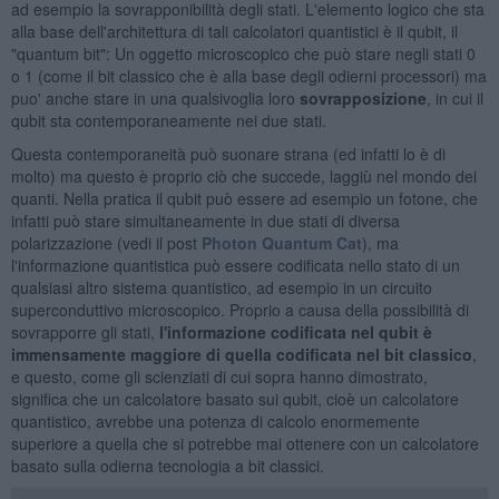
ad esempio la sovrapponibilità degli stati. L'elemento logico che sta
alla base dell'architettura di tali calcolatori quantistici è il qubit, il
"quantum bit": Un oggetto microscopico che può stare negli stati 0
o 1 (come il bit classico che è alla base degli odierni processori) ma
puo' anche stare in una qualsivoglia loro
sovrapposizione
, in cui il
qubit sta contemporaneamente nei due stati.
Questa contemporaneità può suonare strana (ed infatti lo è di
molto) ma questo è proprio ciò che succede, laggiù nel mondo dei
quanti. Nella pratica il qubit può essere ad esempio un fotone, che
infatti può stare simultaneamente in due stati di diversa
polarizzazione (vedi il post
Photon Quantum Cat
), ma
l'informazione quantistica può essere codificata nello stato di un
qualsiasi altro sistema quantistico, ad esempio in un circuito
superconduttivo microscopico. Proprio a causa della possibilità di
sovrapporre gli stati,
l'informazione codificata nel qubit è
immensamente maggiore di quella codificata nel bit classico
,
e questo, come gli scienziati di cui sopra hanno dimostrato,
significa che un calcolatore basato sui qubit, cioè un calcolatore
quantistico, avrebbe una potenza di calcolo enormemente
superiore a quella che si potrebbe mai ottenere con un calcolatore
basato sulla odierna tecnologia a bit classici.