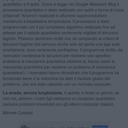
quantistico a 9 qubit. Come si legge nel
Google Research Blog
il
processore quantistico è stato realizzato con qubit a forma di croce
(chiamati "Xmons") realizzati in alluminio superconduttore
mantenuto a bassissima temperatura. Il processore è stato
programmato con il più complesso algoritmo realizzato fino ad
adesso per il calcolo quantistico contenente migliaia di istruzioni
logiche. Possono sembrare molte ma, se comparate ai milioni di
istruzioni logiche che servono anche solo ad aprire una app sullo
smartphone, sono veramente pochissime. Il programma scritto dai
ricercatori conteneva le istruzioni per risolvere uno specifico
problema di meccanica quantistica (ebbene si, hanno usato la
meccanica quantistica per risolvere un problema di meccanica
quantistica!). I ricercatori hanno dimostrato che il programma ha
funzionato bene e la macchina ha dato il risultato giusto del
problema, che era stato calcolato con un normale computer.
La strada, ancora lunghissima
, è aperta, e forse un giorno, se
non noi, almeno i nostri figli vedranno un computer quantistico
risolvere problemi irresolubili con gli odierni computer classici.
Michele Campisi