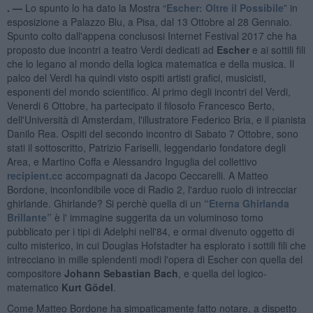
. —
Lo spunto lo ha dato la Mostra “
Escher: Oltre il Possibile
” in
esposizione a Palazzo Blu, a Pisa, dal 13 Ottobre al 28 Gennaio.
Spunto colto dall'appena conclusosi Internet Festival 2017 che ha
proposto due incontri a teatro Verdi dedicati ad
Escher
e ai sottili fili
che lo legano al mondo della logica matematica e della musica. Il
palco del Verdi ha quindi visto ospiti artisti grafici, musicisti,
esponenti del mondo scientifico. Al primo degli incontri del Verdi,
Venerdi 6 Ottobre, ha partecipato il filosofo Francesco Berto,
dell'Università di Amsterdam, l'illustratore Federico Bria, e il pianista
Danilo Rea. Ospiti del secondo incontro di Sabato 7 Ottobre, sono
stati il sottoscritto, Patrizio Fariselli, leggendario fondatore degli
Area, e Martino Coffa e Alessandro Inguglia del collettivo
recipient.cc
accompagnati da Jacopo Ceccarelli. A Matteo
Bordone, inconfondibile voce di Radio 2, l'arduo ruolo di intrecciar
ghirlande. Ghirlande? Si perchè quella di un
“Eterna Ghirlanda
Brillante”
è l' immagine suggerita da un voluminoso tomo
pubblicato per i tipi di Adelphi nell'84, e ormai divenuto oggetto di
culto misterico, in cui Douglas Hofstadter ha esplorato i sottili fili che
intrecciano in mille splendenti modi l'opera di Escher con quella del
compositore
Johann Sebastian Bach
, e quella del logico-
matematico
Kurt Gödel
.
Come Matteo Bordone ha simpaticamente fatto notare, a dispetto