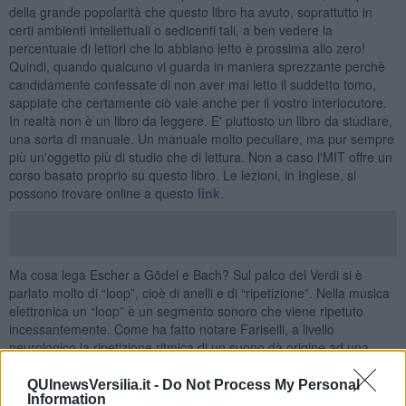
della grande popolarità che questo libro ha avuto, soprattutto in
certi ambienti intellettuali o sedicenti tali, a ben vedere la
percentuale di lettori che lo abbiano letto è prossima allo zero!
Quindi, quando qualcuno vi guarda in maniera sprezzante perchè
candidamente confessate di non aver mai letto il suddetto tomo,
sappiate che certamente ciò vale anche per il vostro interlocutore.
In realtà non è un libro da leggere. E' piuttosto un libro da studiare,
una sorta di manuale. Un manuale molto peculiare, ma pur sempre
più un'oggetto più di studio che di lettura. Non a caso l'MIT offre un
corso basato proprio su questo libro. Le lezioni, in Inglese, si
possono trovare online a questo
link
.
Ma cosa lega Escher a Gödel e Bach? Sul palco del Verdi si è
parlato molto di “loop”, cioè di anelli e di “ripetizione”. Nella musica
elettronica un “loop” è un segmento sonoro che viene ripetuto
incessantemente. Come ha fatto notare Fariselli, a livello
neurologico la ripetizione ritmica di un suono dà origine ad una
sorta di soddisfazione. Soddisfazione nell'assistere al rassicurante
realizzarsi di un evento che anticipiamo. Questo meccanismo di
QUInewsVersilia.it -
Do Not Process My Personal
Information
soddisfazione funziona, per un po', finchè la cosa dal rassicurante