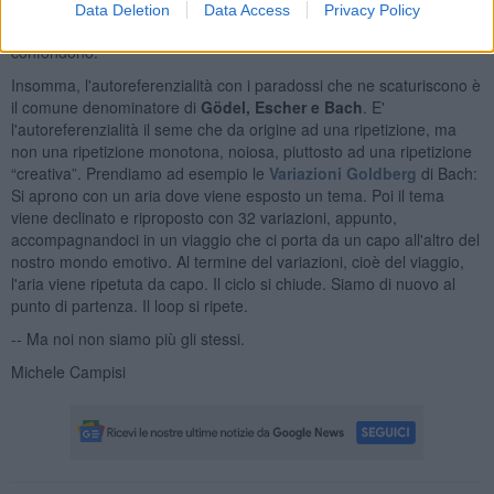
paradosso analogo. Il giovane che osserva il quadro nella galleria è
Data Deletion
Data Access
Privacy Policy
esterno al quadro che osserva o interno? Soggetto e oggetto si
confondono.
Insomma, l'autoreferenzialità con i paradossi che ne scaturiscono è
il comune denominatore di
Gödel, Escher e Bach
. E'
l'autoreferenzialità il seme che da origine ad una ripetizione, ma
non una ripetizione monotona, noiosa, piuttosto ad una ripetizione
“creativa”. Prendiamo ad esempio le
Variazioni Goldberg
di Bach:
Si aprono con un aria dove viene esposto un tema. Poi il tema
viene declinato e riproposto con 32 variazioni, appunto,
accompagnandoci in un viaggio che ci porta da un capo all'altro del
nostro mondo emotivo. Al termine del variazioni, cioè del viaggio,
l'aria viene ripetuta da capo. Il ciclo si chiude. Siamo di nuovo al
punto di partenza. Il loop si ripete.
-- Ma noi non siamo più gli stessi.
Michele Campisi