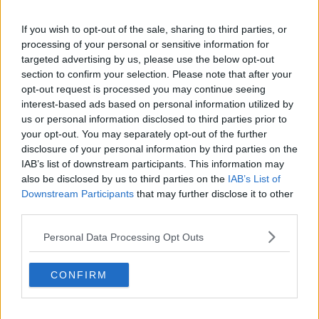
non diventi noiosa! E di certo se ascoltiamo una composizione di
Bach
o osserviamo un quadro di
Escher
, tutto possiamo dire
If you wish to opt-out of the sale, sharing to third parties, or
fuorchè si tratti di opere noiose. Ciò che lega le opere di questi
processing of your personal or sensitive information for
autori è un tipo tutto particolare di ripetizione, è la ripetizione che
targeted advertising by us, please use the below opt-out
emerge dall'autorefernzialità, cioè dal riflettersi su se stessi.
section to confirm your selection. Please note that after your
L'effetto Droste
, che è alla base della
“Galleria di Stampe”
di
opt-out request is processed you may continue seeing
Escher di cui abbiamo parlato in un
post precedente
, ne è un
interest-based ads based on personal information utilized by
chiaro esempio. E' l'effetto che si genera quando inquadriamo con
us or personal information disclosed to third parties prior to
una telecamera lo schermo che proietta le immagini prese dalla
your opt-out. You may separately opt-out of the further
stessa. Si genera un tunnel infinito, in cui una immagine non è
disclosure of your personal information by third parties on the
semplicemente ripetuta, è ripetuta dentro se stessa. Riflette se
IAB’s list of downstream participants. This information may
stessa. Nel generare questo effetto diamo in pasto come input alla
also be disclosed by us to third parties on the
IAB’s List of
telecamera il suo output. Input e output diventano un tutt'uno. Si
Downstream Participants
that may further disclose it to other
crea un corto circuito. L'autoreferenzialità è anche alla base di molti
paradossi logici. Ad esempio si consideri la frase “questa frase è
third parties.
falsa”. Si tratta di una frase vera o falsa? Se fosse vera vorrebbe
Personal Data Processing Opt Outs
dire che il suo contenuto è vero, quindi che la frase è falsa, ma
allora entriamo in contraddizione. Se fosse falsa, allora vorrebbe
dire che è vera, ed entriamo ancora in contraddizione. Insomma
CONFIRM
vero e falso si confondono, non esiste più una chiara linea di
demarcazione. I teoremi di
Gödel
esprimono in termini formali
questo paradosso e la
“Galleria di Stampe”
presenta un