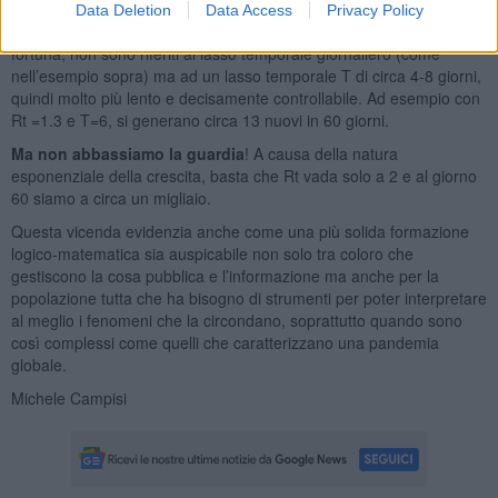
Ad oggi (7/7/2020) l’Emilia Romagna ha Rt =1.28, il Veneto ha Rt
Data Deletion
Data Access
Privacy Policy
=1.12, il Lazio ha Rt=1.04, la Toscana è a 0.99. Questi dati, per
fortuna, non sono riferiti al lasso temporale giornaliero (come
nell’esempio sopra) ma ad un lasso temporale T di circa 4-8 giorni,
quindi molto più lento e decisamente controllabile. Ad esempio con
Rt =1.3 e T=6, si generano circa 13 nuovi in 60 giorni.
Ma non abbassiamo la guardia
! A causa della natura
esponenziale della crescita, basta che Rt vada solo a 2 e al giorno
60 siamo a circa un migliaio.
Questa vicenda evidenzia anche come una più solida formazione
logico-matematica sia auspicabile non solo tra coloro che
gestiscono la cosa pubblica e l’informazione ma anche per la
popolazione tutta che ha bisogno di strumenti per poter interpretare
al meglio i fenomeni che la circondano, soprattutto quando sono
così complessi come quelli che caratterizzano una pandemia
globale.
Michele Campisi