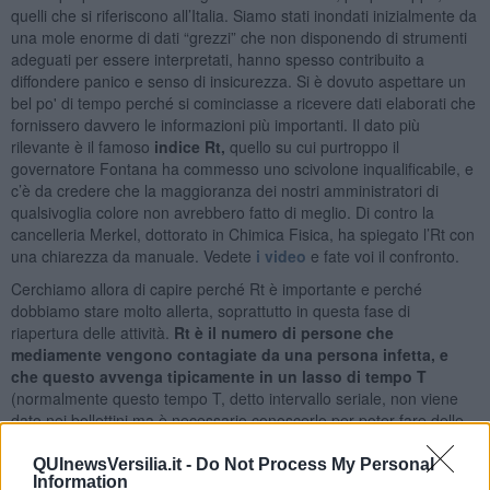
quelli che si riferiscono all’Italia. Siamo stati inondati inizialmente da
una mole enorme di dati “grezzi” che non disponendo di strumenti
adeguati per essere interpretati, hanno spesso contribuito a
diffondere panico e senso di insicurezza. Si è dovuto aspettare un
bel po' di tempo perché si cominciasse a ricevere dati elaborati che
fornissero davvero le informazioni più importanti. Il dato più
rilevante è il famoso
indice Rt,
quello su cui purtroppo il
governatore Fontana ha commesso uno scivolone inqualificabile, e
c’è da credere che la maggioranza dei nostri amministratori di
qualsivoglia colore non avrebbero fatto di meglio. Di contro la
cancelleria Merkel, dottorato in Chimica Fisica, ha spiegato l’Rt con
una chiarezza da manuale. Vedete
i video
e fate voi il confronto.
Cerchiamo allora di capire perché Rt è importante e perché
dobbiamo stare molto allerta, soprattutto in questa fase di
riapertura delle attività.
Rt è il numero di persone che
mediamente vengono contagiate da una persona infetta, e
che questo avvenga tipicamente in un lasso di tempo T
(normalmente questo tempo T, detto intervallo seriale, non viene
dato nei bollettini ma è necessario conoscerlo per poter fare delle
previsioni). Rt dipende non solo dalla natura del virus, ad esempio
dai meccanismi fisici di contagio e dalla sua virulenza, ma
QUInewsVersilia.it -
Do Not Process My Personal
Information
soprattutto dai comportamenti delle persone
, e quindi può