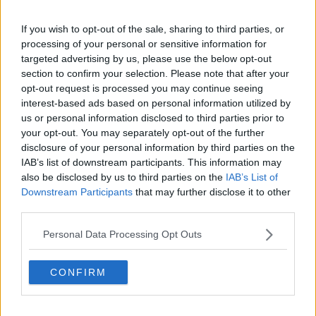
variare nel tempo. Ad esempio se tutte le persone si isolano
completamente Rt andrà al valore zero e l’epidemia si fermerà
If you wish to opt-out of the sale, sharing to third parties, or
completamente. Finché Rt sta sotto al valore 1, l’epidemia è
processing of your personal or sensitive information for
comunque sotto controllo, il numero di casi tenderà a diminuire col
targeted advertising by us, please use the below opt-out
tempo.
section to confirm your selection. Please note that after your
opt-out request is processed you may continue seeing
interest-based ads based on personal information utilized by
us or personal information disclosed to third parties prior to
Compito di tutti è tenere Rt sotto al valore 1
. Non appena si
your opt-out. You may separately opt-out of the further
supera questo valore le cose si mettono male, perché il contagio si
disclosure of your personal information by third parties on the
allarga esponenzialmente. Forse non tutti ci rendiamo bene conto
IAB’s list of downstream participants. This information may
di cosa significhi
crescita esponenziale
. Facciamo un esempio
also be disclosed by us to third parties on the
IAB’s List of
pratico: mettiamo che ogni persona infetta ne contagi mediamente
Downstream Participants
that may further disclose it to other
altre 2 (in questo caso Rt =2) con riferimento ad un lasso di tempo
third parties.
T= 1 giorno. Al giorno 0 abbiamo 1 infetto, al giorno 1 abbiamo 2
nuovi infetti, al giorno 2 ne abbiamo altri 4=2x2. Al giorno 3 ne
Personal Data Processing Opt Outs
abbiamo ancora 8=2x2x2. Tutto sommato non sembra molto
preoccupante! Ma andiamo avanti: al giorno 4 siamo a 16, al giorno
5 si arriva 32… Al giorno 10 siamo a circa 1000. Ogni giorno si
CONFIRM
raddoppia!! Al giorno 20 siamo già a circa 1 milione, al giorno 26
siamo oltre i 60 milioni.