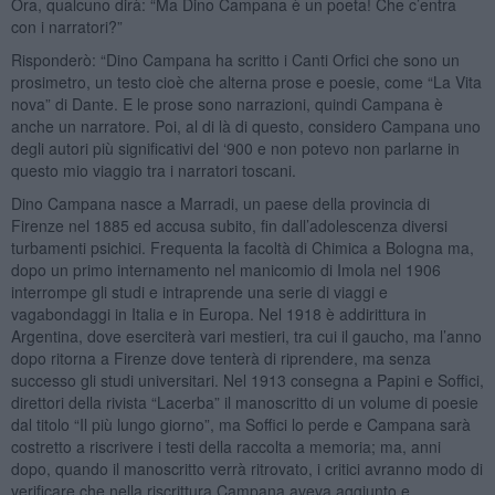
Ora, qualcuno dirà: “Ma Dino Campana è un poeta! Che c’entra
con i narratori?”
Risponderò: “Dino Campana ha scritto i Canti Orfici che sono un
prosimetro, un testo cioè che alterna prose e poesie, come “La Vita
nova” di Dante. E le prose sono narrazioni, quindi Campana è
anche un narratore. Poi, al di là di questo, considero Campana uno
degli autori più significativi del ‘900 e non potevo non parlarne in
questo mio viaggio tra i narratori toscani.
Dino Campana nasce a Marradi, un paese della provincia di
Firenze nel 1885 ed accusa subito, fin dall’adolescenza diversi
turbamenti psichici. Frequenta la facoltà di Chimica a Bologna ma,
dopo un primo internamento nel manicomio di Imola nel 1906
interrompe gli studi e intraprende una serie di viaggi e
vagabondaggi in Italia e in Europa. Nel 1918 è addirittura in
Argentina, dove eserciterà vari mestieri, tra cui il gaucho, ma l’anno
dopo ritorna a Firenze dove tenterà di riprendere, ma senza
successo gli studi universitari. Nel 1913 consegna a Papini e Soffici,
direttori della rivista “Lacerba” il manoscritto di un volume di poesie
dal titolo “Il più lungo giorno”, ma Soffici lo perde e Campana sarà
costretto a riscrivere i testi della raccolta a memoria; ma, anni
dopo, quando il manoscritto verrà ritrovato, i critici avranno modo di
verificare che nella riscrittura Campana aveva aggiunto e