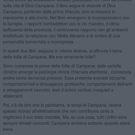
sulla vita di Dino Campana. Il libro segue le vicende di Dino
Campana, partendo dalla prima infanzia, sino al ricovero in
manicomio e alla morte. Nel libro emergono le incomprensioni con
la famiglia, i rapporti contraddittori con lo zio maestro, il clima
soffocante della provincia, il controverso rapporto con gli ambienti
intellettuali, la relazione con Sibilla Aleramo e le ombre di una
personalità tormentata e incompresa.
In questi due libri, seppure in ottiche diverse, si affronta il tema
della follia di Campana. Ma era veramente folle?
Sono numerose le prove della follia di Campana; dalle cartelle
cliniche emerge la patologia clinica chiamata
ebefrenia
, conosciuta
anche come demenza precoce. Essa presenta svariate bizzarrie
comportamentali e stravaganze grottesche, comportamenti deliranti
e atteggiamenti nevrotici, stati d’animo confusi, irrequieti e
altalenanti.
Poi, c’è da dire che la psichiatria, ai tempi di Campana, faceva
spesso ricorso all’elettroshock che non contribuiva certo a
migliorare il suo stato mentale. Ma, su una cosa, tutti i critici sono
sempre rimasti concordi: Campana scriveva soltanto quando stava
bene.