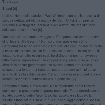
The boy’s
Blood
[5]
L’utilizzazione delle parole di Walt Whitman, con quella macchia di
sangue gettata sull’ultima pagina dei Canti Orfici, è un preciso
richiamo alla “tragedia” personale dell’autore, che sta alle radici
della sua poesia “orfica”
[6]
Vorrei concludere questo viaggio su Campana, con un ritratto che
di lui fece Emilio Cecchi: “ Non so di che specie egli (Dino
Campana) fosse: se superiore o inferiore alla comune nostra; certo
è ch’era di altra specie. Un fauno insaccato in quei miseri panni di
fustagno, o un altro essere così, tra divino e ferino, non avrebbe
fatto diversa impressione. Genio poetico egli ebbe forse più d’ogni
altro della nostra generazione, se avesse potuto maturarlo e
svilupparlo a fondo (…) L’atto del poetare proveniva in lui da un
incanto di realtà schiettissimo. C’era un contrassegno direi fatale e
carnale, suggello autentico della sua genialità.”
[7]
Campana è stato, a mio avviso, il più importante poeta lirico del
quindicennio precedente la guerra mondiale. Poeta eterodosso ed
isolato, come lo definì Asor Rosa, ha raccolto e sviluppato la
lezione simbolista di Rimbaud. “, Il suo linguaggio denso e spesso
oscuro , la sua fondamentale concezione analogica della poesia, il