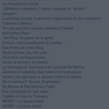
La ricreazione è finita
​L’Alfabeto a memoria, l’ultimo romanzo di “Incipit"
​Stregati!
L’universo scuola: il racconto tragicomico di due superstiti
Cotronei e Bosco
Di cosa parliamo quando parliamo d’amore
Arrivederci Pisa !
​“Ahi Pisa, vituperio de le genti”
Freschi, anzi freschissimi di stampa…
​Due Piero per il mio blog
​Storie private, ma non solo …
Divertenti corrispondenze
Storie di terrore e di mistero
La Viareggio di Genovesi e la Lucca di Del Monte
Avallone e Casaltoli, due romanzi di formazione
​Uomini che ignorano e spesso odiano le donne
Ma le scrittrici? Eccole, finalmente!
Da Marina di Pietrasanta a Calci
​Due investigatori “per caso”
​Il giallo e il noir in Toscana.
INCIPIT - La quarta triade
INCIPIT - La terza triade