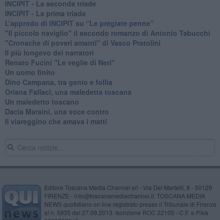
INCIPIT - La seconda triade
INCIPIT - La prima triade
L’approdo di INCIPIT su “Le pregiate penne”
​"Il piccolo naviglio" il secondo romanzo di Antonio Tabucchi
​"Cronache di poveri amanti" di Vasco Pratolini
​Il più longevo dei narratori
Renato Fucini "Le veglie di Neri"
Un uomo finito
​Dino Campana, tra genio e follia
​Oriana Fallaci, una maledetta toscana
​Un maledetto toscano
​Dacia Maraini, una voce contro
​Il viareggino che amava i matti
Editore Toscana Media Channel srl - Via Dei Martelli, 8 - 50129
FIRENZE - info@toscanamediachannel.it. TOSCANA MEDIA
NEWS quotidiano on line registrato presso il Tribunale di Firenze
al n. 5935 del 27.09.2013. Iscrizione ROC 22105 - C.F. e P.Iva