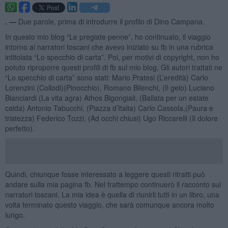
. —
Due parole, prima di introdurre il profilo di Dino Campana.
In questo mio blog “Le pregiate penne”, ho continuato, il viaggio
intorno ai narratori toscani che avevo iniziato su fb in una rubrica
intitolata “Lo specchio di carta”. Poi, per motivi di copyright, non ho
potuto riproporre questi profili di fb sul mio blog, Gli autori trattati ne
“Lo specchio di carta” sono stati: Mario Pratesi (L’eredità) Carlo
Lorenzini (Collodi)(Pinocchio), Romano Bilenchi, (Il gelo) Luciano
Bianciardi (La vita agra) Athos Bigongiali, (Ballata per un estate
calda) Antonio Tabucchi, (Piazza d’Italia) Carlo Cassola,(Paura e
tristezza) Federico Tozzi, (Ad occhi chiusi) Ugo Riccarelli (Il dolore
perfetto).
Quindi, chiunque fosse interessato a leggere questi ritratti può
andare sulla mia pagina fb. Nel frattempo continuerò il racconto sui
narratori toscani. La mia idea è quella di riunirli tutti in un libro, una
volta terminato questo viaggio, che sarà comunque ancora molto
lungo.