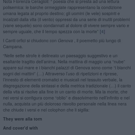
Nota Fiorenza Ceragioli: “ poesia che si presta ad una lettura
polisemica: le barche ormeggiate rappresentano la condizione
umana legata al proprio destino; gli uomini (le vele) sospinti e
incalzati dalla vita (il vento) oppressi da una serie di inutili problemi
(vane sequele) sono condannati al dolore di vivere sempre vario e
sempre uguale, che il tempo spezza con la morte”
[4]
I Canti orfici si chiudono con
Genova
, il poemetto più lungo di
Campana.
“Nelle sette strofe è delineato un paesaggio suggestivo e un
esaltante tragitto dell’anima. Nella mattina di maggio una “nube”
appare sul mare e i bianchi palazzi di Genova sono come “i bianchi
sogni dei mattini” (…) Attraverso l’uso di ripetizioni e riprese,
l’innesto di elementi cromatici e musicali nel tessuto verbale, la
disgregazione della sintassi e della metrica tradizionale (…) il canto
della vita si risolve alla fine in un canto di morte. Ma la morte, che
nei versi si configura come “oblio” e dissolvimento nell’infinito e nel
nulla, acquista un più doloroso risvolto personale nella linea nera
che chiude i versi e nel colophon che li sigilla:
They were alla torn
And cover’d with