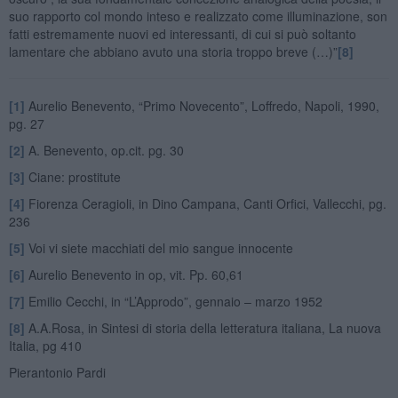
suo rapporto col mondo inteso e realizzato come illuminazione, son
fatti estremamente nuovi ed interessanti, di cui si può soltanto
lamentare che abbiano avuto una storia troppo breve (…)”
[8]
[1]
Aurelio Benevento, “Primo Novecento”, Loffredo, Napoli, 1990,
pg. 27
[2]
A. Benevento, op.cit. pg. 30
[3]
Ciane: prostitute
[4]
Fiorenza Ceragioli, in Dino Campana, Canti Orfici, Vallecchi, pg.
236
[5]
Voi vi siete macchiati del mio sangue innocente
[6]
Aurelio Benevento in op, vit. Pp. 60,61
[7]
Emilio Cecchi, in “L’Approdo”, gennaio – marzo 1952
[8]
A.A.Rosa, in Sintesi di storia della letteratura italiana, La nuova
Italia, pg 410
Pierantonio Pardi