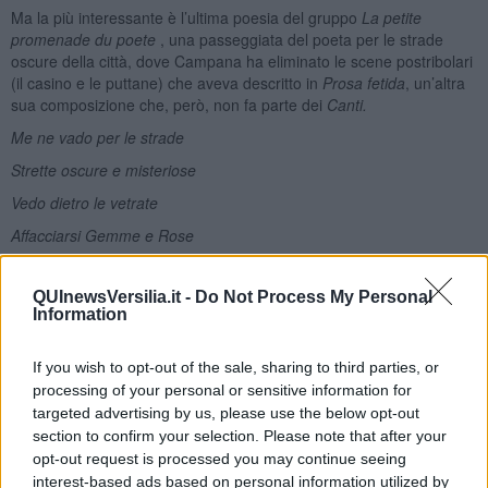
Ma la più interessante è l’ultima poesia del gruppo
La petite
promenade du poete
, una passeggiata del poeta per le strade
oscure della città, dove Campana ha eliminato le scene postribolari
(il casino e le puttane) che aveva descritto in
Prosa fetida
, un’altra
sua composizione che, però, non fa parte dei
Canti.
Me ne vado per le strade
Strette oscure e misteriose
Vedo dietro le vetrate
Affacciarsi Gemme e Rose
Dalle scale misteriose
QUInewsVersilia.it -
Do Not Process My Personal
C’è chi scende brancolando
Information
Dietro i vetri rilucenti
Stan le ciane
[3]
commentando.
If you wish to opt-out of the sale, sharing to third parties, or
processing of your personal or sensitive information for
In Prosa fetida
targeted advertising by us, please use the below opt-out
Dove dietro le vetrate
section to confirm your selection. Please note that after your
opt-out request is processed you may continue seeing
Se ne stanno Gemme e Rose
interest-based ads based on personal information utilized by