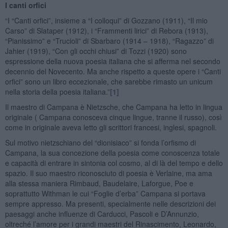
I canti orfici
“I “Canti orfici”, insieme a “I colloqui” di Gozzano (1911), “Il mio
Carso” di Slataper (1912), i “Frammenti lirici” di Rebora (1913),
“Pianissimo” e “Trucioli” di Sbarbaro (1914 – 1918), “Ragazzo” di
Jahier (1919), “Con gli occhi chiusi” di Tozzi (1920) sono
espressione della nuova poesia italiana che si afferma nel secondo
decennio del Novecento. Ma anche rispetto a queste opere i “Canti
orfici” sono un libro eccezionale, che sarebbe rimasto un unicum
nella storia della poesia italiana.”
[1]
Il maestro di Campana è Nietzsche, che Campana ha letto in lingua
originale ( Campana conosceva cinque lingue, tranne il russo), così
come in originale aveva letto gli scrittori francesi, inglesi, spagnoli.
Sul motivo nietzschiano del “dionisiaco” si fonda l’orfismo di
Campana, la sua concezione della poesia come conoscenza totale
e capacità di entrare in sintonia col cosmo, al di là del tempo e dello
spazio. Il suo maestro riconosciuto di poesia è Verlaine, ma ama
alla stessa maniera Rimbaud, Baudelaire, Laforgue, Poe e
soprattutto Withman le cui “Foglie d’erba” Campana si portava
sempre appresso. Ma presenti, specialmente nelle descrizioni dei
paesaggi anche influenze di Carducci, Pascoli e D’Annunzio,
oltreché l’amore per i grandi maestri del Rinascimento, Leonardo,