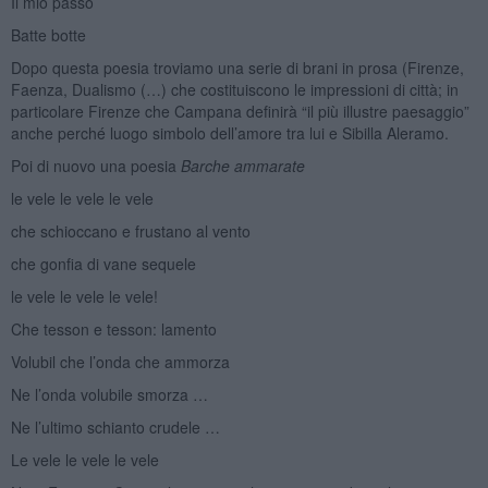
Il mio passo
Batte botte
Dopo questa poesia troviamo una serie di brani in prosa (Firenze,
Faenza, Dualismo (…) che costituiscono le impressioni di città; in
particolare Firenze che Campana definirà “il più illustre paesaggio”
anche perché luogo simbolo dell’amore tra lui e Sibilla Aleramo.
Poi di nuovo una poesia
Barche ammarate
le vele le vele le vele
che schioccano e frustano al vento
che gonfia di vane sequele
le vele le vele le vele!
Che tesson e tesson: lamento
Volubil che l’onda che ammorza
Ne l’onda volubile smorza …
Ne l’ultimo schianto crudele …
Le vele le vele le vele