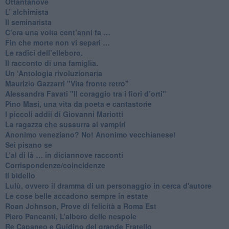
​Ottantanove
​L’ alchimista
Il seminarista
​C’era una volta cent’anni fa …
​Fin che morte non vi separi …
​Le radici dell’elleboro.
​Il racconto di una famiglia.
Un ‘Antologia rivoluzionaria
​Maurizio Gazzarri "Vita fronte retro"
​Alessandra Favati "Il coraggio tra i fiori d’orti"
​Pino Masi, una vita da poeta e cantastorie
​I piccoli addii di Giovanni Mariotti
​La ragazza che sussurra ai vampiri
​Anonimo veneziano? No! Anonimo vecchianese!
​Sei pisano se
​L’al di là … in diciannove racconti
Corrispondenze/coincidenze
Il bidello
Lulù, ovvero il dramma di un personaggio in cerca d'autore
Le cose belle accadono sempre in estate
Roan Johnson, Prove di felicità a Roma Est
Piero Pancanti, L’albero delle nespole
Re Capaneo e Guidino del grande Fratello