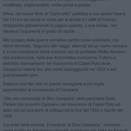
modificato, migliorandole, molte prose e poesie.
Infine, col nuovo titolo di “Canti orfici” pubblica a sue spese l’opera
nel 1914 e ne vende le copie per le strade e i caffè di Firenze,
strappando platealmente le pagine quando, a suo avviso, non
riteneva l’acquirente in grado di capirle.
Allo scoppio della guerra vorrebbe partire come volontario, ma
viene riformato. Seguono altri viaggi, alternati ad un nuovo ricovero
e a una tumultuosa storia d’amore con la poetessa Sibilla Aleramo,
che preannuncia, nella sua drammatica evoluzione, l’ultimo e
definitivo internamento nel manicomio di Castel Pulci dove
Campana resterà fino alla morte sopraggiunta nel 1932 a soli
quarantasette anni.
Esistono due libri che mi preme consigliare a chi voglia
approfondire la conoscenza di Campana:
“Vita non romanzata di Dino Campana” dello psichiatra Carlo
Pariani che incontrò Campana nel manicomio di Castel Pulci ed
ebbe con lui una serie di colloqui tra la fine del 1926 e l’aprile del
1930
“La notte della cometa. Il romanzo di Dino Campana”, romanzo –
verità scritto da Sebastiano Vassalli, pubblicato nel 1984 da Einaudi