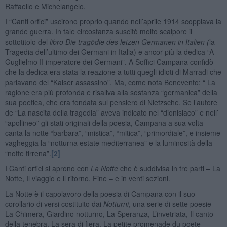
Raffaello e Michelangelo.
I “Canti orfici” uscirono proprio quando nell’aprile 1914 scoppiava la
grande guerra. In tale circostanza suscitò molto scalpore il
sottotitolo del
libro Die tragödie des letzen Germanen in Italien (
la
Tragedia dell’ultimo dei Germani in Italia) e ancor più la dedica “A
Guglielmo II imperatore dei Germani”. A Soffici Campana confidò
che la dedica era stata la reazione a tutti quegli idioti di Marradi che
parlavano del “Kaiser assassino”. Ma, come nota Benevento: “ La
ragione era più profonda e risaliva alla sostanza “germanica” della
sua poetica, che era fondata sul pensiero di Nietzsche. Se l’autore
de “La nascita della tragedia” aveva indicato nel “dionisiaco” e nell’
“apollineo” gli stati originali della poesia, Campana a sua volta
canta la notte “barbara”, “mistica”, “mitica”, “primordiale”, e insieme
vagheggia la “notturna estate mediterranea” e la luminosità della
“notte tirrena”.
[2]
I Canti orfici si aprono con
La Notte
che è suddivisa in tre parti – La
Notte, Il viaggio e il ritorno, Fine – e in venti sezioni.
La Notte è il capolavoro della poesia di Campana con il suo
corollario di versi costituito dai
Notturni
, una serie di sette poesie –
La Chimera, Giardino notturno, La Speranza, L’invetriata, Il canto
della tenebra, La sera di fiera, La petite promenade du poete –