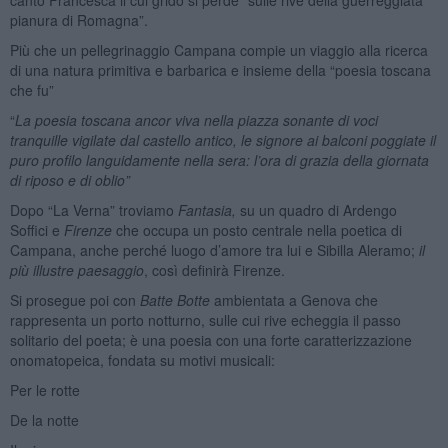
pianura di Romagna”.
Più che un pellegrinaggio Campana compie un viaggio alla ricerca
di una natura primitiva e barbarica e insieme della “poesia toscana
che fu”
“
La poesia toscana ancor viva nella piazza sonante di voci
tranquille vigilate dal castello antico, le signore ai balconi poggiate il
puro profilo languidamente nella sera: l’ora di grazia della giornata
di riposo e di oblio”
Dopo “La Verna” troviamo
Fantasia,
su un quadro di Ardengo
Soffici e
Firenze
che occupa un posto centrale nella poetica di
Campana, anche perché luogo d’amore tra lui e Sibilla Aleramo;
il
più illustre paesaggio
, così definirà Firenze.
Si prosegue poi con
Batte Botte
ambientata a Genova che
rappresenta un porto notturno, sulle cui rive echeggia il passo
solitario del poeta; è una poesia con una forte caratterizzazione
onomatopeica, fondata su motivi musicali:
Per le rotte
De la notte