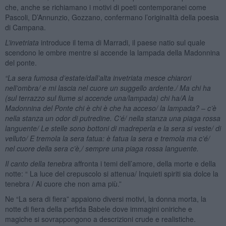
che, anche se richiamano i motivi di poeti contemporanei come
Pascoli, D’Annunzio, Gozzano, confermano l’originalità della poesia
di Campana.
L’invetriata
introduce il tema di Marradi, il paese natio sul quale
scendono le ombre mentre si accende la lampada della Madonnina
del ponte.
“La sera fumosa d’estate/dall’alta invetriata mesce chiarori
nell’ombra/ e mi lascia nel cuore un suggello ardente./ Ma chi ha
(sul terrazzo sul fiume si accende una/lampada) chi ha/A la
Madonnina del Ponte chi è chi è che ha acceso/ la lampada? – c’è
nella stanza un odor di putredine. C’é/ nella stanza una piaga rossa
languente/ Le stelle sono bottoni di madreperla e la sera si veste/ di
velluto/ E tremola la sera fatua: è fatua la sera e tremola ma c’é/
nel cuore della sera c’è,/ sempre una piaga rossa languente.
Il canto della tenebra
affronta i temi dell’amore, della morte e della
notte: “ La luce del crepuscolo si attenua/ Inquieti spiriti sia dolce la
tenebra / Al cuore che non ama più.”
Ne “La sera di fiera” appaiono diversi motivi, la donna morta, la
notte di fiera della perfida Babele dove immagini oniriche e
magiche si sovrappongono a descrizioni crude e realistiche.