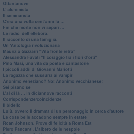
​Ottantanove
​L’ alchimista
Il seminarista
​C’era una volta cent’anni fa …
​Fin che morte non vi separi …
​Le radici dell’elleboro.
​Il racconto di una famiglia.
Un ‘Antologia rivoluzionaria
​Maurizio Gazzarri "Vita fronte retro"
​Alessandra Favati "Il coraggio tra i fiori d’orti"
​Pino Masi, una vita da poeta e cantastorie
​I piccoli addii di Giovanni Mariotti
​La ragazza che sussurra ai vampiri
​Anonimo veneziano? No! Anonimo vecchianese!
​Sei pisano se
​L’al di là … in diciannove racconti
Corrispondenze/coincidenze
Il bidello
Lulù, ovvero il dramma di un personaggio in cerca d'autore
Le cose belle accadono sempre in estate
Roan Johnson, Prove di felicità a Roma Est
Piero Pancanti, L’albero delle nespole