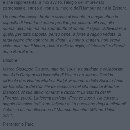
e che rappresenta, a mio avviso, l’elogio dell’imprevisto
paradossale, intriso di ironia o, meglio dell’Humour noir alla Bréton:
Un bambino basso, brutto e viziato si inventò, o meglio ebbe la
capacità di inventarsi enfant prodige per piacere alla zia, alla
nonna, alla mamma ma soprattutto al nonno, il signor Schweitzer, il
quale, per tutta risposta, pensò bene, e forse a ragion veduta, di
fargli capire che egli “era un idiota”. Il nonno, magari, non aveva
visto male, ma il bimbo, l’idiota della famiglia, si intestardì e diventò
Jean Paul Sartre.
L’autore
Marco Giuseppe Ciaurro, nato nel 1964, ha studiato e collaborato
con Aldo Gargani all’Università di Pisa e con Jaques Derrida
all’Ecole des Hautes Etude a Parigi. È membro della Societé Amie
de Blanchot e del Comitié de rèdaction nel sito Espace Maurice
Blanchot. Al suo attivo romanzi e racconti: La stanza dei fili
(Firenze, 2000), L’infelicità perfetta (Firenze 2009). Ha curato il
saggio filosofico (edizione italiana) di La questione degli intellettuali.
Abbozzo di una riflessione di Maurice Blanchot (Milano-Udine
2011).
Pierantonio Pardi