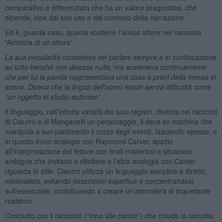
comparativo e differenziato che ha un valore pragmatico, che
dipende, cioè dal suo uso e dal contesto della narrazione.
Ed è, guarda caso, quanto sostiene l’amico attore nel racconto
“Amicizia di un attore”
La sua peculiarità consisteva nel parlare sempre e in continuazione
su tutto benché non dicesse nulla, ma sosteneva continuamente
che per lui la parola rappresentava una cosa a priori dalla messa in
scena. Diceva che la lingua dell’uomo esiste senza difficoltà come
“un oggetto di studio eufonico
”.
Il linguaggio, nell’infinita varietà dei suoi registri, diventa nei racconti
di Ciaurro e di Manganelli un personaggio, il deus ex machina che
manipola a suo piacimento il corso degli eventi, lasciando spesso, e
in questo trovo analogie con Raymond Carver, spazio
all’interpretazione del lettore con finali misteriosi e situazioni
ambigue che invitano a riflettere e l’altra analogia con Carver
riguarda lo stile: Ciaurro utilizza un linguaggio semplice e diretto,
minimalista, evitando descrizioni superflue e concentrandosi
sull’essenziale, contribuendo a creare un’atmosfera di inquietante
realismo.
Concludo con il racconto (“Inno alle parole”) che chiude la raccolta