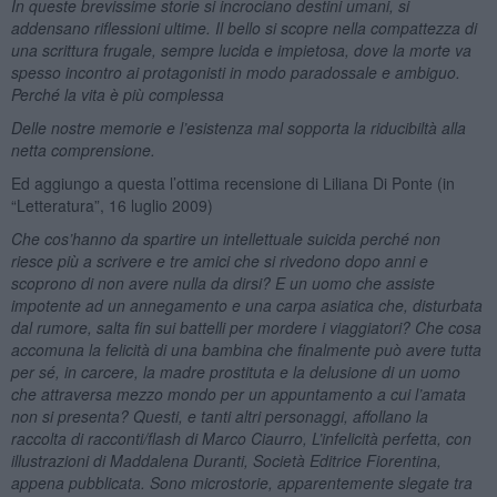
In queste brevissime storie si incrociano destini umani, si
addensano riflessioni ultime. Il bello si scopre nella compattezza di
una scrittura frugale, sempre lucida e impietosa, dove la morte va
spesso incontro ai protagonisti in modo paradossale e ambiguo.
Perché la vita è più complessa
Delle nostre memorie e l’esistenza mal sopporta la riducibiltà alla
netta comprensione.
Ed aggiungo a questa l’ottima recensione di Liliana Di Ponte (in
“Letteratura”, 16 luglio 2009)
Che cos’hanno da spartire un intellettuale suicida perché non
riesce più a scrivere e tre amici che si rivedono dopo anni e
scoprono di non avere nulla da dirsi? E un uomo che assiste
impotente ad un annegamento e una carpa asiatica che, disturbata
dal rumore, salta fin sui battelli per mordere i viaggiatori? Che cosa
accomuna la felicità di una bambina che finalmente può avere tutta
per sé, in carcere, la madre prostituta e la delusione di un uomo
che attraversa mezzo mondo per un appuntamento a cui l’amata
non si presenta? Questi, e tanti altri personaggi, affollano la
raccolta di racconti/flash di Marco Ciaurro, L’infelicità perfetta, con
illustrazioni di Maddalena Duranti, Società Editrice Fiorentina,
appena pubblicata. Sono microstorie, apparentemente slegate tra