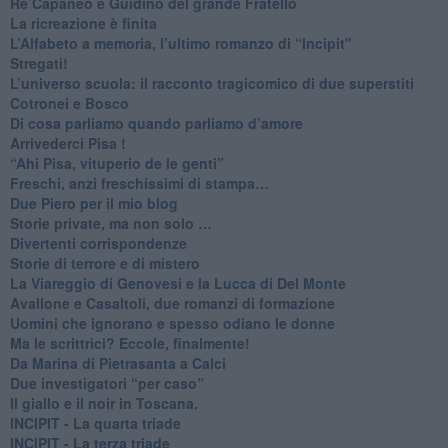
Re Capaneo e Guidino del grande Fratello
La ricreazione è finita
​L’Alfabeto a memoria, l’ultimo romanzo di “Incipit"
​Stregati!
L’universo scuola: il racconto tragicomico di due superstiti
Cotronei e Bosco
Di cosa parliamo quando parliamo d’amore
Arrivederci Pisa !
​“Ahi Pisa, vituperio de le genti”
Freschi, anzi freschissimi di stampa…
​Due Piero per il mio blog
​Storie private, ma non solo …
Divertenti corrispondenze
Storie di terrore e di mistero
La Viareggio di Genovesi e la Lucca di Del Monte
Avallone e Casaltoli, due romanzi di formazione
​Uomini che ignorano e spesso odiano le donne
Ma le scrittrici? Eccole, finalmente!
Da Marina di Pietrasanta a Calci
​Due investigatori “per caso”
​Il giallo e il noir in Toscana.
INCIPIT - La quarta triade
INCIPIT - La terza triade