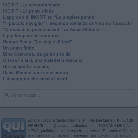
INCIPIT - La seconda triade
INCIPIT - La prima triade
L’approdo di INCIPIT su “Le pregiate penne”
​"Il piccolo naviglio" il secondo romanzo di Antonio Tabucchi
​"Cronache di poveri amanti" di Vasco Pratolini
​Il più longevo dei narratori
Renato Fucini "Le veglie di Neri"
Un uomo finito
​Dino Campana, tra genio e follia
​Oriana Fallaci, una maledetta toscana
​Un maledetto toscano
​Dacia Maraini, una voce contro
​Il viareggino che amava i matti
Editore Toscana Media Channel srl - Via Dei Martelli, 8 - 50129
FIRENZE - info@toscanamediachannel.it. TOSCANA MEDIA
NEWS quotidiano on line registrato presso il Tribunale di Firenze
al n. 5935 del 27.09.2013. Iscrizione ROC 22105 - C.F. e P.Iva