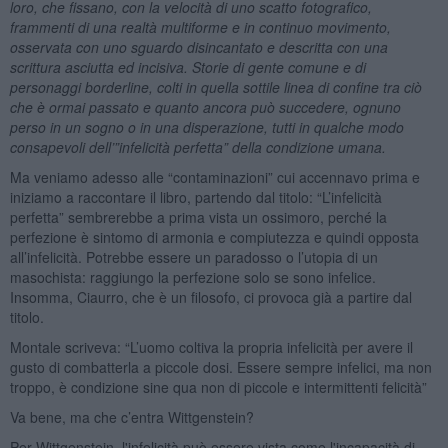
loro, che fissano, con la velocità di uno scatto fotografico,
frammenti di una realtà multiforme e in continuo movimento,
osservata con uno sguardo disincantato e descritta con una
scrittura asciutta ed incisiva. Storie di gente comune e di
personaggi borderline, colti in quella sottile linea di confine tra ciò
che è ormai passato e quanto ancora può succedere, ognuno
perso in un sogno o in una disperazione, tutti in qualche modo
consapevoli dell’”infelicità perfetta” della condizione umana.
Ma veniamo adesso alle “contaminazioni” cui accennavo prima e
iniziamo a raccontare il libro, partendo dal titolo: “L’infelicità
perfetta” sembrerebbe a prima vista un ossimoro, perché la
perfezione è sintomo di armonia e compiutezza e quindi opposta
all’infelicità. Potrebbe essere un paradosso o l’utopia di un
masochista: raggiungo la perfezione solo se sono infelice.
Insomma, Ciaurro, che è un filosofo, ci provoca già a partire dal
titolo.
Montale scriveva: “L’uomo coltiva la propria infelicità per avere il
gusto di combatterla a piccole dosi. Essere sempre infelici, ma non
troppo, è condizione sine qua non di piccole e intermittenti felicità”
Va bene, ma che c’entra Wittgenstein?
Per Wittgenstein, l'infelicità può essere vista come l'incapacità di