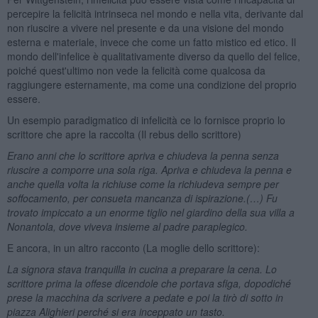
percepire la felicità intrinseca nel mondo e nella vita, derivante dal
non riuscire a vivere nel presente e da una visione del mondo
esterna e materiale, invece che come un fatto mistico ed etico. Il
mondo dell'infelice è qualitativamente diverso da quello del felice,
poiché quest'ultimo non vede la felicità come qualcosa da
raggiungere esternamente, ma come una condizione del proprio
essere.
Un esempio paradigmatico di infelicità ce lo fornisce proprio lo
scrittore che apre la raccolta (Il rebus dello scrittore)
Erano anni che lo scrittore apriva e chiudeva la penna senza
riuscire a comporre una sola riga. Apriva e chiudeva la penna e
anche quella volta la richiuse come la richiudeva sempre per
soffocamento, per consueta mancanza di ispirazione.(…) Fu
trovato impiccato a un enorme tiglio nel giardino della sua villa a
Nonantola, dove viveva insieme al padre paraplegico.
E ancora, in un altro racconto (La moglie dello scrittore):
La signora stava tranquilla in cucina a preparare la cena. Lo
scrittore prima la offese dicendole che portava sfiga, dopodiché
prese la macchina da scrivere a pedate e poi la tirò di sotto in
piazza Alighieri perché si era inceppato un tasto.