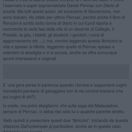
l’osannato e super sopravvalutato Daniel Pennac con
Diario di
scuola
. Ma tutti questi autori, ad eccezione di Giovannone, non
sono toscani. Ho citato per ultimo Pennac, perché anche il libro di
Renzoni è scritto sotto forma di diario in cui il prof riporta e
commenta le varie fasi della vita di un docente (il Collegio, il
Preside, la gita, i bidelli, gli studenti, i genitori, i corsi di
aggiornamento etc .,.); ma, mentre leggendo questo libriccino si
ride e spesso si riflette, leggendo quello di Pennac spesso e
volentieri si sbadiglia e ci si annoia, anche se offre comunque
spunti interessanti e originali.
E’ una gara persa in partenza quando i boriosi e supponenti cugini
transalpini pensano di gareggiare con la vis comica toscana (ma
poi cugini di chi?).
Io credo, ma potrò sbagliarmi, che sulla saga dei Malaussène,
sempre di Pennac, ci abbia riso solo lui o qualche parente stretto.
Vado quindi a presentare questi due “libriccini”, iniziando da questa
citazione
Dall’universale al particolare
, anche se in questo caso
Aristotele non c’entra …