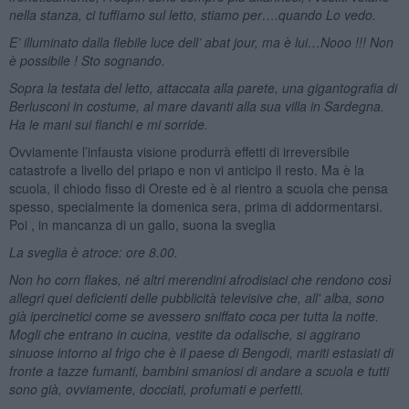
nella stanza, ci tuffiamo sul letto, stiamo per….quando Lo vedo.
E’ illuminato dalla flebile luce dell’ abat jour, ma è lui…Nooo !!! Non
è possibile ! Sto sognando.
Sopra la testata del letto, attaccata alla parete, una gigantografia di
Berlusconi in costume, al mare davanti alla sua villa in Sardegna.
Ha le mani sui fianchi e mi sorride.
Ovviamente l’infausta visione produrrà effetti di irreversibile
catastrofe a livello del priapo e non vi anticipo il resto. Ma è la
scuola, il chiodo fisso di Oreste ed è al rientro a scuola che pensa
spesso, specialmente la domenica sera, prima di addormentarsi.
Poi , in mancanza di un gallo, suona la sveglia
La sveglia è atroce: ore 8.00.
Non ho corn flakes, né altri merendini afrodisiaci che rendono così
allegri quei deficienti delle pubblicità televisive che, all' alba, sono
già ipercinetici come se avessero sniffato coca per tutta la notte.
Mogli che entrano in cucina, vestite da odalische, si aggirano
sinuose intorno al frigo che è il paese di Bengodi, mariti estasiati di
fronte a tazze fumanti, bambini smaniosi di andare a scuola e tutti
sono già, ovviamente, docciati, profumati e perfetti.