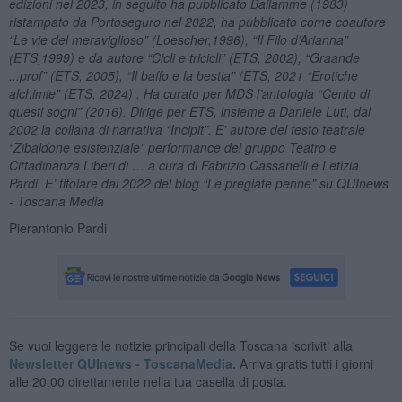
edizioni nel 2023, in seguito ha pubblicato Bailamme (1983)
ristampato da Portoseguro nel 2022, ha pubblicato come coautore
“Le vie del meraviglioso” (Loescher,1996), “Il Filo d’Arianna”
(ETS,1999) e da autore “Cicli e tricicli” (ETS, 2002), “Graande
...prof” (ETS, 2005), “Il baffo e la bestia” (ETS, 2021 “Erotiche
alchimie” (ETS, 2024) . Ha curato per MDS l’antologia “Cento di
questi sogni” (2016). Dirige per ETS, insieme a Daniele Luti, dal
2002 la collana di narrativa “Incipit”. E’ autore del testo teatrale
“Zibaldone esistenziale” performance del gruppo Teatro e
Cittadinanza Liberi di … a cura di Fabrizio Cassanelli e Letizia
Pardi. E’ titolare dal 2022 del blog “Le pregiate penne” su QUInews
- Toscana Media
Pierantonio Pardi
Se vuoi leggere le notizie principali della Toscana iscriviti alla
Newsletter QUInews - ToscanaMedia.
Arriva gratis tutti i giorni
alle 20:00 direttamente nella tua casella di posta.