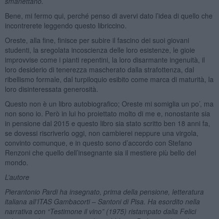
smanettano.
Bene, mi fermo qui, perché penso di avervi dato l’idea di quello che
incontrerete leggendo questo libriccino.
Oreste, alla fine, finisce per subire il fascino dei suoi giovani
studenti, la sregolata incoscienza delle loro esistenze, le gioie
improvvise come i pianti repentini, la loro disarmante ingenuità, il
loro desiderio di tenerezza mascherato dalla strafottenza, dal
ribellismo formale, dal turpiloquio esibito come marca di maturità, la
loro disinteressata generosità.
Questo non è un libro autobiografico; Oreste mi somiglia un po’, ma
non sono io. Però in lui ho proiettato molto di me e, nonostante sia
in pensione dal 2015 e questo libro sia stato scritto ben 18 anni fa,
se dovessi riscriverlo oggi, non cambierei neppure una virgola,
convinto comunque, e in questo sono d’accordo con Stefano
Renzoni che quello dell’insegnante sia il mestiere più bello del
mondo.
L’autore
Pierantonio Pardi ha insegnato, prima della pensione, letteratura
italiana all’ITAS Gambacorti – Santoni di Pisa. Ha esordito nella
narrativa con “Testimone il vino” (1975) ristampato dalla Felici