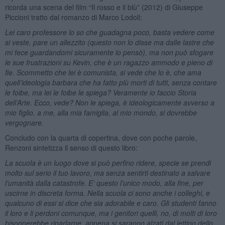
ricorda una scena del film “Il rosso e il blù” (2012) di Giuseppe
Piccioni tratto dal romanzo di Marco Lodoli:
Lei caro professore lo so che guadagna poco, basta vedere come
si veste, pare un allezzito (questo non lo disse ma dalle lastre che
mi fece guardandomi sicuramente lo pensò), ma non può sfogare
le sue frustrazioni su Kevin, che è un ragazzo ammodo e pieno di
fie. Scommetto che lei è comunista, si vede che lo è, che ama
quell’ideologia barbara che ha fatto più morti di tutti, senza contare
le foibe, ma lei le foibe le spiega? Veramente io faccio Storia
dell’Arte. Ecco, vede? Non le spiega, è ideologicamente avverso a
mio figlio, a me, alla mia famiglia, al mio mondo, si dovrebbe
vergognare.
Concludo con la quarta di copertina, dove con poche parole,
Renzoni sintetizza il senso di questo libro:
La scuola è un luogo dove si può perfino ridere, specie se prendi
molto sul serio il tuo lavoro, ma senza sentirti destinato a salvare
l’umanità dalla catastrofe. E’ questo l’unico modo, alla fine, per
uscirne in discreta forma. Nella scuola ci sono anche i colleghi, e
qualcuno di essi si dice che sia adorabile e caro. Gli studenti fanno
il loro e li perdoni comunque, ma i genitori quelli, no, di molti di loro
bisognerebbe riparlarne, appena si saranno alzati dal lettino dello