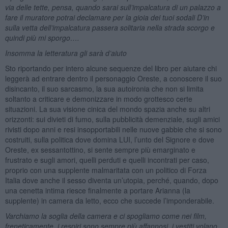
via delle tette, pensa, quando sarai sull’impalcatura di un palazzo a
fare il muratore potrai declamare per la gioia dei tuoi sodali D’in
sulla vetta dell’impalcatura passera solitaria nella strada scorgo e
quindi più mi sporgo….
Insomma la letteratura gli sarà d’aiuto
Sto riportando per intero alcune sequenze del libro per aiutare chi
leggerà ad entrare dentro il personaggio Oreste, a conoscere il suo
disincanto, il suo sarcasmo, la sua autoironia che non si limita
soltanto a criticare e demonizzare in modo grottesco certe
situazioni. La sua visione cinica del mondo spazia anche su altri
orizzonti: sui divieti di fumo, sulla pubblicità demenziale, sugli amici
rivisti dopo anni e resi insopportabili nelle nuove gabbie che si sono
costruiti, sulla politica dove domina LUI, l’unto del Signore e dove
Oreste, ex sessantottino, si sente sempre più emarginato e
frustrato e sugli amori, quelli perduti e quelli incontrati per caso,
proprio con una supplente malmaritata con un politico di Forza
Italia dove anche il sesso diventa un’utopia, perché, quando, dopo
una cenetta intima riesce finalmente a portare Arianna (la
supplente) in camera da letto, ecco che succede l’imponderabile.
Varchiamo la soglia della camera e ci spogliamo come nei film,
freneticamente, i respiri sono sempre più affannosi, i vestiti volano