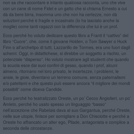
non sa che raccontare e intanto qualcosa racconta, uno che vive
con un cane di nome Fidel e un gatto che si chiama Ernesto a cui
dà da bere birra, insomma uno che non ha certezze, non dà
soluzioni perché è fragile e incasinato (lo ha lasciato anche la
moglie) come tanti ragazzi con la differenza che lui è un prof.
Ecco perché ho voluto dedicare questo libro a Franti il “cattivo” del
libro “Cuore”, che, come il giovane Holden, o Tom Sawyer o Huck
Finn o all’archetipo di tutti, Lazzarillo de Tormes, era uno fuori dagli
schemi. Oggi, in didattichese, si direbbe un soggetto a rischio, un
potenziale “disperso”. Ho voluto mostrare agli studenti che quando
la scuola esce dai suoi confini di gesso, quando i prof, alcuni
almeno, ritornano nel loro privato, le incertezze, i problemi, le
ansie, le gioie, diventano un terreno comune, senza paternalismi
e/o patetismi e che questo può essere ancora “il migliore dei mondi
possibili” come diceva Candide.
Ecco perché ho teatralizzato Oreste, un po’ Cecco Angiolieri, un po’
Amleto, perché ho usato spesso un linguaggio “basso”
nell’accezione che Rabelais dava al suo Gargantua, perché Oreste,
nelle sue utopie, finisce per somigliare a Don Chisciotte e perché a
Oreste ho affiancato un alter ego, Pilade, antagonista e complice a
seconda delle circostanze.