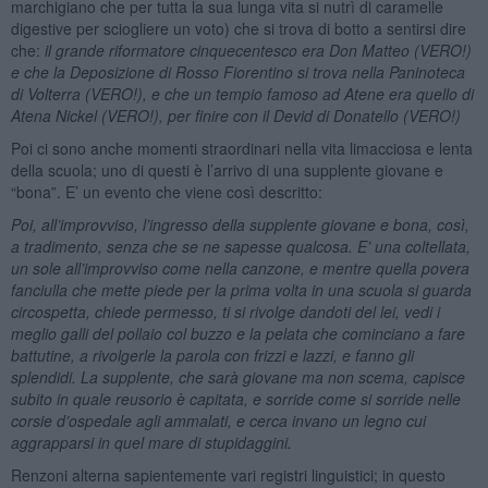
marchigiano che per tutta la sua lunga vita si nutrì di caramelle
digestive per sciogliere un voto) che si trova di botto a sentirsi dire
che:
il grande riformatore cinquecentesco era Don Matteo (VERO!)
e che la Deposizione di Rosso Fiorentino si trova nella Paninoteca
di Volterra (VERO!), e che un tempio famoso ad Atene era quello di
Atena Nickel (VERO!), per finire con il Devid di Donatello (VERO!)
Poi ci sono anche momenti straordinari nella vita limacciosa e lenta
della scuola; uno di questi è l’arrivo di una supplente giovane e
“bona”. E’ un evento che viene così descritto:
Poi, all’improvviso, l’ingresso della supplente giovane e bona, così,
a tradimento, senza che se ne sapesse qualcosa. E’ una coltellata,
un sole all’improvviso come nella canzone, e mentre quella povera
fanciulla che mette piede per la prima volta in una scuola si guarda
circospetta, chiede permesso, ti si rivolge dandoti del lei, vedi i
meglio galli del pollaio col buzzo e la pelata che cominciano a fare
battutine, a rivolgerle la parola con frizzi e lazzi, e fanno gli
splendidi. La supplente, che sarà giovane ma non scema, capisce
subito in quale reusorio è capitata, e sorride come si sorride nelle
corsie d’ospedale agli ammalati, e cerca invano un legno cui
aggrapparsi in quel mare di stupidaggini.
Renzoni alterna sapientemente vari registri linguistici; in questo