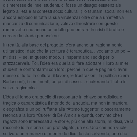
disinteresse dei miei studenti, ci fosse un disagio esistenziale
legato all’età e ai contesti socio culturali ( lo tsunami social non era
ancora esploso in tutta la sua virulenza) oltre che a un’effettiva
mancanza di comunicazione, volevo dimostrare con questo
romanzetto che anche un adulto può entrare in crisi di brutto e
cercare la strada per uscirne.
In realtà, alla base del progetto, c’era anche un ragionamento
utilitaristico; dato che la scrittura è terapeutica, , vediamo un po’ –
mi dissi -- se, in questo modo, si risparmiano i soldi per lo
strizzacervelli. Poi, l’idea era quella di fare adottare il libro ai miei
studenti e confrontarmi con loro, perché in quelle pagine ci avrei
messo di tutto: la cultura, il lavoro, le frustrazioni, la politica (c’era
Berlusconi), i sentimenti, un po’ di sesso… shakerando il tutto in
salsa tragicomica.
L’idea di fondo era quello di raccontare in chiave parodistica o
tragica o cabarettistica il mondo della scuola, ma non in maniera
oleografica e un po’ ruffiana alla “Attimo fuggente” o oscenamente
retorica alla libro “Cuore” di De Amicis e quindi, convinto che i
ragazzi sono interessati alle storie, più che alla storia, mi dissi, ve la
racconto io la storia di un prof sfigato, un ex. Uno che non vuole
scrivere un romanzo e, mentre lo dice, lo sta scrivendo, uno che