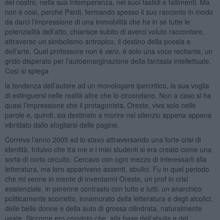
del nostro, nella sua intemperanza, nei suoi fastidi e fallimenti. Ma
non è così, perché Pardi, fermando spesso il suo racconto in modo
da darci l’impressione di una immobilità che ha in sé tutte le
potenzialità dell’atto, chiarisce subito di averci voluto raccontare,
attraverso un simbolismo antropico, il destino della poesia e
dell’arte. Quel professore non è
vero
, è solo una voce recitante, un
grido disperato per l’autoemarginazione della fantasia intellettuale.
Così si spiega
la tendenza dell’autore ad un monologare ipercritico, la sua voglia
di estinguersi nelle realtà altre che lo circondano. Non a caso si ha
quasi l’impressione che il protagonista, Oreste, viva solo nelle
parole e, quindi, sia destinato a morire nel silenzio appena appena
vibridato dallo sfogliarsi delle pagine.
Correva l’anno 2005 ed io stavo attraversando una forte crisi di
identità. Intuivo che tra me e i miei studenti si era creato come una
sorta di corto circuito. Cercavo con ogni mezzo di interessarli alla
letteratura, ma loro apparivano assenti, abulici. Fu in quel periodo
che mi venne in mente di inventarmi Oreste, un prof in crisi
esistenziale, in perenne contrasto con tutto e tutti, un anarchico
politicamente scorretto, innamorato della letteratura e degli alcolici,
delle belle donne e della auto di grossa cilindrata, naturalmente
usate. Siccome ero convinto che, alla base dell’abulia e del