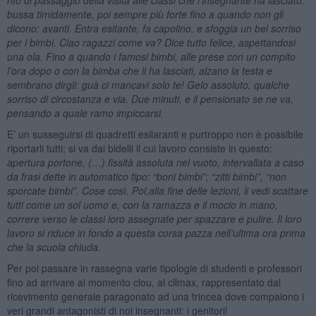
bussa timidamente, poi sempre più forte fino a quando non gli
dicono: avanti. Entra esitante, fa capolino, e sfoggia un bel sorriso
per i bimbi. Ciao ragazzi come va? Dice tutto felice, aspettandosi
una ola. Fino a quando i famosi bimbi, alle prese con un compito
l’ora dopo o con la bimba che li ha lasciati, alzano la testa e
sembrano dirgli: guà ci mancavi solo te! Gelo assoluto, qualche
sorriso di circostanza e via. Due minuti, e il pensionato se ne va,
pensando a quale ramo impiccarsi.
E’ un susseguirsi di quadretti esilaranti e purtroppo non è possibile
riportarli tutti; si va dai bidelli il cui lavoro consiste in questo:
apertura portone, (…) fissità assoluta nel vuoto, intervallata a caso
da frasi dette in automatico tipo: “boni bimbi”; “zitti bimbi”, “non
sporcate bimbi”. Cose così. Poi,alla fine delle lezioni, li vedi scattare
tutti come un sol uomo e, con la ramazza e il mocio in mano,
correre verso le classi loro assegnate per spazzare e pulire. Il loro
lavoro si riduce in fondo a questa corsa pazza nell’ultima ora prima
che la scuola chiuda.
Per poi passare in rassegna varie tipologie di studenti e professori
fino ad arrivare al momento clou, al cllmax, rappresentato dal
ricevimento generale paragonato ad una trincea dove compaiono i
veri grandi antagonisti di noi insegnanti: i genitori!