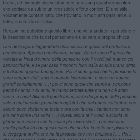
brano, ad esempio usa volutamente uno slang quasi vernacolare
che sortisce da subito un irresistibile effetto comico. E’ uno stile,
volutamente contaminato, che troviamo in molti altri passi ed è, di
fatto, la sua cifra stilistica.
Renzoni ha pubblicato questo libro, una volta andato in pensione e
la descrizione che fa del pensionato è una vera e propria chicca:
Una delle figure leggendarie della scuola è quella del professore
pensionato. Appena pensionato, meglio. Ce ne sono di quelli che
varcata la linea d’ombra della pensione non li rivedi più manco col
cannocchiale, e se per caso li incontri fuori dalla scuola tirano dritto
e ti dicono appena buongiorno. Poi ci sono quelli che in pensione lo
sono sempre stati, anche quando lavoravano, e che non notano
grandi cambiamenti (…) poi ci sono quelli che vanno in pensione
perché hanno 103 anni, le hanno tentate tutte ma non c’è stato
verso: a casa! Alcuni di questi fanno parte del gruppo delle persone
sole o malmaritate (o malammogliate) che dal primo settembre non
sanno dove sbattere la testa e ora con la crisi i cantieri non sono
più tanti come una volta (…) questi allora te li rivedi a scuola un
giorno sì e uno no con le scuse più inverosimili , che evocano
quella pubblicità con quell’omino che si alza la notte per pisciare e
si vergogna di dire che ha la prostata che non funziona (…) Poi il
rito di passaggio della visita alle classi che l’insegnante ha lasciato: