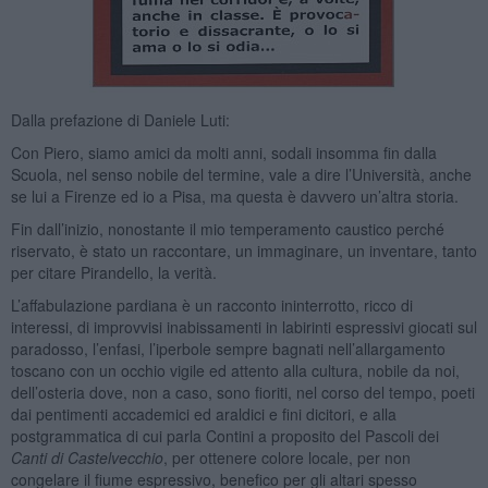
Dalla prefazione di Daniele Luti:
Con Piero, siamo amici da molti anni, sodali insomma fin dalla
Scuola, nel senso nobile del termine, vale a dire l’Università, anche
se lui a Firenze ed io a Pisa, ma questa è davvero un’altra storia.
Fin dall’inizio, nonostante il mio temperamento caustico perché
riservato, è stato un raccontare, un immaginare, un inventare, tanto
per citare Pirandello, la verità.
L’affabulazione pardiana è un racconto ininterrotto, ricco di
interessi, di improvvisi inabissamenti in labirinti espressivi giocati sul
paradosso, l’enfasi, l’iperbole sempre bagnati nell’allargamento
toscano con un occhio vigile ed attento alla cultura, nobile da noi,
dell’osteria dove, non a caso, sono fioriti, nel corso del tempo, poeti
dai pentimenti accademici ed araldici e fini dicitori, e alla
postgrammatica di cui parla Contini a proposito del Pascoli dei
Canti di Castelvecchio
, per ottenere colore locale, per non
congelare il fiume espressivo, benefico per gli altari spesso