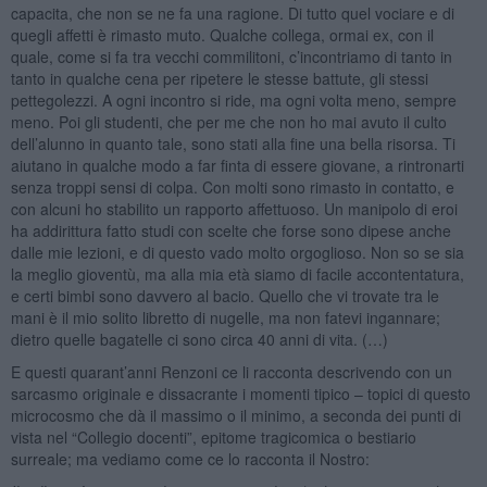
capacita, che non se ne fa una ragione. Di tutto quel vociare e di
quegli affetti è rimasto muto. Qualche collega, ormai ex, con il
quale, come si fa tra vecchi commilitoni, c’incontriamo di tanto in
tanto in qualche cena per ripetere le stesse battute, gli stessi
pettegolezzi. A ogni incontro si ride, ma ogni volta meno, sempre
meno. Poi gli studenti, che per me che non ho mai avuto il culto
dell’alunno in quanto tale, sono stati alla fine una bella risorsa. Ti
aiutano in qualche modo a far finta di essere giovane, a rintronarti
senza troppi sensi di colpa. Con molti sono rimasto in contatto, e
con alcuni ho stabilito un rapporto affettuoso. Un manipolo di eroi
ha addirittura fatto studi con scelte che forse sono dipese anche
dalle mie lezioni, e di questo vado molto orgoglioso. Non so se sia
la meglio gioventù, ma alla mia età siamo di facile accontentatura,
e certi bimbi sono davvero al bacio. Quello che vi trovate tra le
mani è il mio solito libretto di nugelle, ma non fatevi ingannare;
dietro quelle bagatelle ci sono circa 40 anni di vita. (…)
E questi quarant’anni Renzoni ce li racconta descrivendo con un
sarcasmo originale e dissacrante i momenti tipico – topici di questo
microcosmo che dà il massimo o il minimo, a seconda dei punti di
vista nel “Collegio docenti”, epitome tragicomica o bestiario
surreale; ma vediamo come ce lo racconta il Nostro: