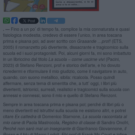
. —
Fino a un po’ di tempo fa, complice la mia connaturata e quasi
fisiologica modestia, credevo di essere l’unico, in area toscana
prima e pisana poi, ad aver scritto con
Graaande …prof!
(ETS,
2005) il romanzetto più divertente, dissacrante e tragicomico sulla
scuola ed i suoi protagonisti. Poi, alcuni giorni fa, mi sono imbattuto
in un libriccino dal titolo
La scuola – come uscirne vivi
(Pacini,
2023) di Stefano Renzoni, prof e storico dell’arte, e ho dovuto
ricredermi e riformulare il mio giudizio, come il navigatore in auto,
quando, con suono metallico, sibila: ricalcola. Posso quindi
affermare, senza tema di smentita che, a tutt’ oggi, i libri più
divertenti, istrionici, surreali, realistici e tragicomici sulla scuola con
annessi e connessi, sono il mio e quello di Stefano Renzoni.
Sempre in area toscana prima e pisana poi; perché di libri più o
meno divertenti ed istruttivi sulla scuola ne esistono altri, e potrei
citare
Ex cattedra
di Domenico Starnone,
La scuola raccontata al
mio cane
di Paola Mastrocola
, Registro di classe
di Sandro Onofri,
Perché non sarò mai un insegnante
di Gianfranco Giovannone,
il
Rosso e il blu
di Marco Lodoli,
Ehi prof
di Frank Mc Court e infine