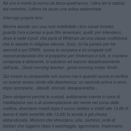
Ad uno è morta la nonna (la terza quest’anno), l’altra ieri è caduta
dal motorino, l’ultimo ha avuto una colica addominale.
Interrogo proprio loro.
Mentre ascolto con una noia indefinibile i loro conati fonetici,
guardo l’ora e penso a quei film americani, quelli, per intenderci,
dove si vede il prof. che parla di Whitman ad una classe multietnica
che lo ascolta in religioso silenzio. Ecco, lui ha parlato per tre
secondi e poi DRIIN.. suona la campana e lui congeda tutti
raccomandandosi che si preparino per l'indomani e tutti, in maniera
composta e deferente, lo salutano ed escono disciplinatamente
dall’aula…Good morning teacher.. good morning mister Smith…
Qui invece la campanella non suona mai e quando suona si verifica
un evento strano simile alla dissolvenza; un secondo prima ci sono,
dopo scomparsi…dissolti, sfumati, desaparecidos…
Devo sbrigarmi perché le custodi, solitamente intente in corsi di
meditazione zen o di contemplazione del niente nel corso della
mattina, diventano missili dopo il suono fatidico e infatti alle 13.08 (il
suono è stato avvertito alle 13.05) la scuola è già chiusa,
abbandonata. Motorini che sfrecciano, urla, cachinni, orde di
barbari che fuggono dopo il saccheggio, sgommano, impennano,