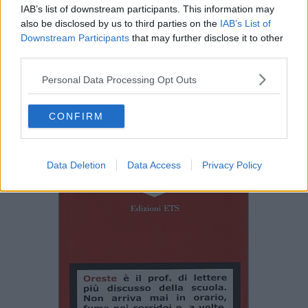
IAB’s list of downstream participants. This information may
scritto una monografia su Antonello da Messina. Altre sue
also be disclosed by us to third parties on the
IAB’s List of
pubblicazioni con Pacini Editore Bestiario pisano, Detti pisani.
Downstream Participants
that may further disclose it to other
_______________
third parties.
Pierantonio Pardi
Personal Data Processing Opt Outs
Graaande … prof
CONFIRM
Data Deletion
Data Access
Privacy Policy