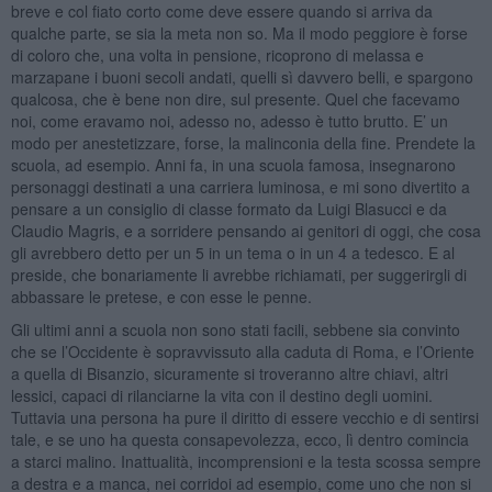
breve e col fiato corto come deve essere quando si arriva da
qualche parte, se sia la meta non so. Ma il modo peggiore è forse
di coloro che, una volta in pensione, ricoprono di melassa e
marzapane i buoni secoli andati, quelli sì davvero belli, e spargono
qualcosa, che è bene non dire, sul presente. Quel che facevamo
noi, come eravamo noi, adesso no, adesso è tutto brutto. E’ un
modo per anestetizzare, forse, la malinconia della fine. Prendete la
scuola, ad esempio. Anni fa, in una scuola famosa, insegnarono
personaggi destinati a una carriera luminosa, e mi sono divertito a
pensare a un consiglio di classe formato da Luigi Blasucci e da
Claudio Magris, e a sorridere pensando ai genitori di oggi, che cosa
gli avrebbero detto per un 5 in un tema o in un 4 a tedesco. E al
preside, che bonariamente li avrebbe richiamati, per suggerirgli di
abbassare le pretese, e con esse le penne.
Gli ultimi anni a scuola non sono stati facili, sebbene sia convinto
che se l’Occidente è sopravvissuto alla caduta di Roma, e l’Oriente
a quella di Bisanzio, sicuramente si troveranno altre chiavi, altri
lessici, capaci di rilanciarne la vita con il destino degli uomini.
Tuttavia una persona ha pure il diritto di essere vecchio e di sentirsi
tale, e se uno ha questa consapevolezza, ecco, lì dentro comincia
a starci malino. Inattualità, incomprensioni e la testa scossa sempre
a destra e a manca, nei corridoi ad esempio, come uno che non si