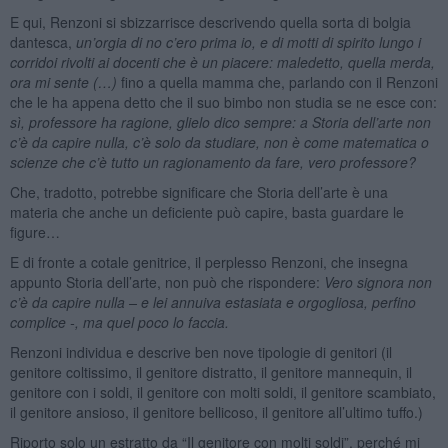
E qui, Renzoni si sbizzarrisce descrivendo quella sorta di bolgia
dantesca,
un’orgia di no c’ero prima io, e di motti di spirito lungo i
corridoi rivolti ai docenti che è un piacere: maledetto, quella merda,
ora mi sente (…)
fino a quella mamma che, parlando con il Renzoni
che le ha appena detto che il suo bimbo non studia se ne esce con:
sì, professore ha ragione, glielo dico sempre: a Storia dell’arte non
c’è da capire nulla, c’è solo da studiare, non è come matematica o
scienze che c’è tutto un ragionamento da fare, vero professore?
Che, tradotto, potrebbe significare che Storia dell’arte è una
materia che anche un deficiente può capire, basta guardare le
figure…
E di fronte a cotale genitrice, il perplesso Renzoni, che insegna
appunto Storia dell’arte, non può che rispondere:
Vero signora non
c’è da capire nulla – e lei annuiva estasiata e orgogliosa, perfino
complice -, ma quel poco lo faccia.
Renzoni individua e descrive ben nove tipologie di genitori (il
genitore coltissimo, il genitore distratto, il genitore mannequin, il
genitore con i soldi, il genitore con molti soldi, il genitore scambiato,
il genitore ansioso, il genitore bellicoso, il genitore all’ultimo tuffo.)
Riporto solo un estratto da “Il genitore con molti soldi”, perché mi