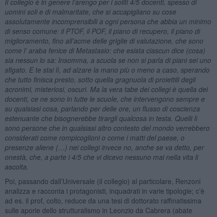
Il collegio è in genere l’arengo per i soliti 4/5 docenti, spesso di
uomini soli e di malmaritate, che si accapigliano su cose
assolutamente incomprensibili a ogni persona che abbia un minimo
di senso comune: il PTOF, il POF, il piano di recupero, il piano di
miglioramento, fino all’acme delle griglie di valutazione, che sono
come l’ araba fenice di Metastasio: che esista ciascun dice (cosa)
sia nessun lo sa: Insomma, a scuola se non si parla di piani sei uno
sfigato. E te stai lì, ad alzare la mano più o meno a caso, sperando
che tutto finisca presto, sotto quella gragnuola di proiettili degli
acronimi, misteriosi, oscuri. Ma la vera tabe dei collegi è quella dei
docenti, ce ne sono in tutte le scuole, che intervengono sempre e
su qualsiasi cosa, parlando per delle ore, un flusso di coscienza
estenuante che bisognerebbe tirargli qualcosa in testa. Quelli lì
sono persone che in qualsiasi altro contesto del mondo verrebbero
considerati come rompicoglioni o come i matti del paese, o
presenze aliene (…) nei collegi invece no, anche se va detto, per
onestà, che, a parte i 4/5 che vi dicevo nessuno mai nella vita li
ascolta.
Poi, passando dall’Universale (il collegio) al particolare, Renzoni
analizza e racconta i protagonisti, inquadrati in varie tipologie; c’è
ad es. il prof, colto, reduce da una tesi di dottorato raffinatissima
sulle aporie dello strutturalismo in Leonzio da Cabrera (abate