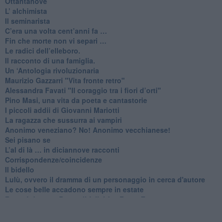
​Ottantanove
​L’ alchimista
Il seminarista
​C’era una volta cent’anni fa …
​Fin che morte non vi separi …
​Le radici dell’elleboro.
​Il racconto di una famiglia.
Un ‘Antologia rivoluzionaria
​Maurizio Gazzarri "Vita fronte retro"
​Alessandra Favati "Il coraggio tra i fiori d’orti"
​Pino Masi, una vita da poeta e cantastorie
​I piccoli addii di Giovanni Mariotti
​La ragazza che sussurra ai vampiri
​Anonimo veneziano? No! Anonimo vecchianese!
​Sei pisano se
​L’al di là … in diciannove racconti
Corrispondenze/coincidenze
Il bidello
Lulù, ovvero il dramma di un personaggio in cerca d'autore
Le cose belle accadono sempre in estate
Roan Johnson, Prove di felicità a Roma Est
Piero Pancanti, L’albero delle nespole
Re Capaneo e Guidino del grande Fratello