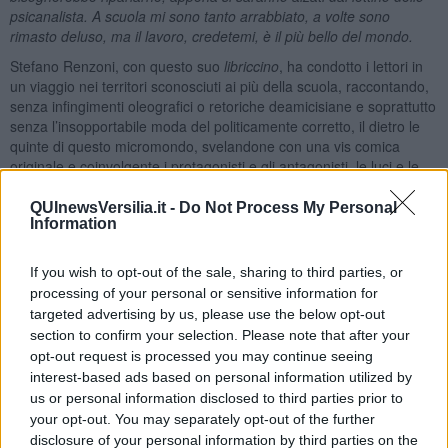
psicanalista. A scuola mi sono tanto arrabbiato, a volte sono
rimasto deluso, ma il lavoro, credetemi, è il più bello del mondo.
Stefano Renzoni, con questo suo
libriccino
, ha condotto i lettori in
un viaggio nei territori sconosciuti ai più della scuola, raccontando,
senza infingimenti oleografici o retoriche deamicisiane e soprattutto
senza l’insopportabile moda del politicamente corretto, il dietro le
quinte di questo micromondo, svelandone con una vis comica
originale e coinvolgente i protagonisti e gli antagonisti, le luci e le
ombre. E posso dire, senza tema di smentite, che , nella narrativa
italiana, questo è il primo libro che fotografa in modo realistico
QUInewsVersilia.it -
Do Not Process My Personal
Information
l’universo scolastico in tutte le sue componenti, perché, a
raccontarcelo, è uno che di mestiere ha fatto l’insegnante e queste
cose le ha vissute sulla propria pelle, non come tanti che scrivono
If you wish to opt-out of the sale, sharing to third parties, or
sulla scuola con ebefrenici bla bla che dimostrano soltanto la loro
processing of your personal or sensitive information for
siderale ignoranza verso quel mondo.
targeted advertising by us, please use the below opt-out
L’autore
section to confirm your selection. Please note that after your
opt-out request is processed you may continue seeing
Stefano Renzoni ha insegnato per molti anni in alcuni istituti
interest-based ads based on personal information utilized by
scolastici cittadini, e da molti anni è consulente della Fondazione
us or personal information disclosed to third parties prior to
Pisa. Storico dell’arte, s’interessa principalmente, ma non
your opt-out. You may separately opt-out of the further
esclusivamente, di arte pisana e toscana tra Settecento e
disclosure of your personal information by third parties on the
Novecento, organizzando anche delle mostre. Recentemente ha