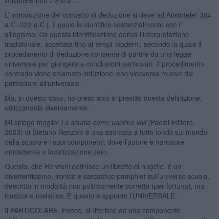
L’ introduzione del concetto di deduzione si deve ad Aristotele( 384
a.C.-322 a.C.), il quale la identificò sostanzialmente con il
sillogismo. Da questa identificazione deriva l'interpretazione
tradizionale, accettata fino ai tempi moderni, secondo la quale il
procedimento di deduzione consente di partire da una legge
universale per giungere a conclusioni particolari. Il procedimento
contrario viene chiamato induzione, che viceversa muove dal
particolare all'universale.
Ma, in questo caso, ho preso solo in prestito questa definizione,
utilizzandola diversamente.
Mi spiego meglio:
La scuola come uscirne vivi
(Pacini Editore,
2023) di Stefano Renzoni è una zoomata a tutto tondo sul mondo
della scuola e i suoi componenti, dove l’autore è narratore
onnisciente a focalizzazione zero.
Questo, che Renzoni definisce un libretto di nugelle, è un
divertentissimo, ironico e sarcastico pamphlet sull’universo scuola,
descritto in modalità non politicamente corretta (per fortuna), ma
icastica e realistica. E questo è appunto l’UNIVERSALE.
Il PARTICOLARE, invece, si riferisce ad una componente