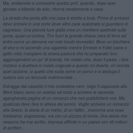
Ma, andiamolo a conoscere questo prof, quando, dopo aver
giocato a biliardo da solo, ritorna mestamente a casa:
La strada che porta alla mia casa è stretta e buia. Prima di arrivarci
devo entrare in una corte dove altre case scalcinate si guardano in
cagnesco. Una piccola luce gialla crea un riverbero spettrale sulla
porta, quasi un’ombra. Tiro fuori la grande chiave nera di ferro ed
entro come un demone nei miei incubi domestici. Bevo un bicchiere
di vino e mi accendo una sigaretta mentre Ernesto e Fidel (
cane e
gatto nda)
mangiano la strana pastura che ho preparato loro
aggiungendovi un po’ di brandy. Ho notato che, dopo il pasto, i due
iniziano a duettare in modo originale e questo mi diverte, mi ricorda
quel ciccione, sì quello che suda come un porco e si asciuga il
sudore con un lenzuolo matrimoniale…
Estraggo dal cassetto il mio moleskine nero, tolgo il cappuccio alla
Mont blanc (sono un esteta) ed inizio a scrivere la seconda
sgangherata pagina di un romanzo che non pubblicherò mai. Ma
qualcosa devo fare in attesa del sonno. Voglio scrivere un romanzo
alla Svevo, la storia di un inetto, di un fallito…insomma una cosa
tristissima, angosciosa, ma con un pizzico di ironia. Una storia che
nessuno ha mai scritto; impresa difficile in un paese con 45 milioni
di scrittori…