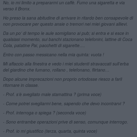
No, io mi limito a prepararmi un caffè. Fumo una sigaretta e via
verso il Bronx.
Ho preso la sana abitudine di arrivare in ritardo ben consapevole di
non provocare per questo ansie o tremori nei miei giovani allievi.
Da un po’ di tempo le aule somigliano ai pub; si entra e si esce in
qualsiasi momento, sui banchi stazionano telefonini, lattine di Coca
Cola, patatine Pai, pacchetti di sigarette….
Entro con passo messicano nella mia quinta: vuota !
Mi affaccio alla finestra e vedo i miei studenti stravaccati sull’erba
del giardino che fumano, rollano , telefonano, flirtano…
Dopo alcune imprecazioni non proprio ortodosse riesco a farli
ritornare in classe.
-
Prof. s’è svegliato male stamattina ? (prima voce)
-
Come potrei svegliarmi bene, sapendo che devo incontrarvi ?
-
Prof. interroga o spiega ? (seconda voce)
-
Sono entrambe operazioni prive di senso, comunque interrogo.
-
Prof. io mi giustifico (terza, quarta, quinta voce)