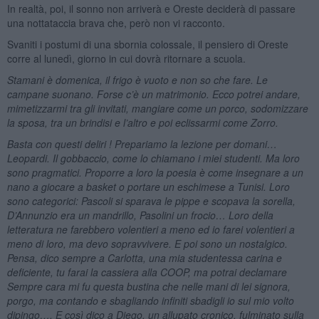
In realtà, poi, il sonno non arriverà e Oreste deciderà di passare
una nottataccia brava che, però non vi racconto.
Svaniti i postumi di una sbornia colossale, il pensiero di Oreste
corre al lunedì, giorno in cui dovrà ritornare a scuola.
Stamani è domenica, il frigo è vuoto e non so che fare. Le
campane suonano. Forse c’è un matrimonio. Ecco potrei andare,
mimetizzarmi tra gli invitati, mangiare come un porco, sodomizzare
la sposa, tra un brindisi e l’altro e poi eclissarmi come Zorro.
Basta con questi deliri ! Prepariamo la lezione per domani…
Leopardi. Il gobbaccio, come lo chiamano i miei studenti. Ma loro
sono pragmatici. Proporre a loro la poesia è come insegnare a un
nano a giocare a basket o portare un eschimese a Tunisi. Loro
sono categorici: Pascoli si sparava le pippe e scopava la sorella,
D’Annunzio era un mandrillo, Pasolini un frocio… Loro della
letteratura ne farebbero volentieri a meno ed io farei volentieri a
meno di loro, ma devo sopravvivere. E poi sono un nostalgico.
Pensa, dico sempre a Carlotta, una mia studentessa carina e
deficiente, tu farai la cassiera alla COOP, ma potrai declamare
Sempre cara mi fu questa bustina che nelle mani di lei signora,
porgo, ma contando e sbagliando infiniti sbadigli io sul mio volto
dipingo…. E così dico a Diego, un allupato cronico, fulminato sulla