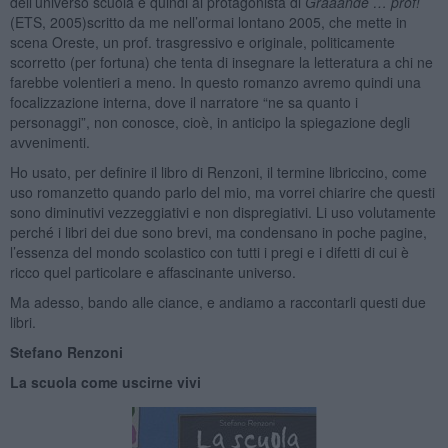
dell’universo scuola e quindi al protagonista di
Graaande … prof!
(ETS, 2005)scritto da me nell’ormai lontano 2005, che mette in
scena Oreste, un prof. trasgressivo e originale, politicamente
scorretto (per fortuna) che tenta di insegnare la letteratura a chi ne
farebbe volentieri a meno. In questo romanzo avremo quindi una
focalizzazione interna, dove il narratore “ne sa quanto i
personaggi”, non conosce, cioè, in anticipo la spiegazione degli
avvenimenti.
Ho usato, per definire il libro di Renzoni, il termine libriccino, come
uso romanzetto quando parlo del mio, ma vorrei chiarire che questi
sono diminutivi vezzeggiativi e non dispregiativi. Li uso volutamente
perché i libri dei due sono brevi, ma condensano in poche pagine,
l’essenza del mondo scolastico con tutti i pregi e i difetti di cui è
ricco quel particolare e affascinante universo.
Ma adesso, bando alle ciance, e andiamo a raccontarli questi due
libri.
Stefano Renzoni
La scuola come uscirne vivi