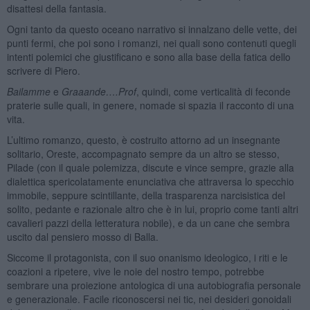
disattesi della fantasia.
Ogni tanto da questo oceano narrativo si innalzano delle vette, dei
punti fermi, che poi sono i romanzi, nei quali sono contenuti quegli
intenti polemici che giustificano e sono alla base della fatica dello
scrivere di Piero.
Bailamme
e
Graaande….Prof
, quindi, come verticalità di feconde
praterie sulle quali, in genere, nomade si spazia il racconto di una
vita.
L’ultimo romanzo, questo, è costruito attorno ad un insegnante
solitario, Oreste, accompagnato sempre da un altro se stesso,
Pilade (con il quale polemizza, discute e vince sempre, grazie alla
dialettica spericolatamente enunciativa che attraversa lo specchio
immobile, seppure scintillante, della trasparenza narcisistica del
solito, pedante e razionale altro che è in lui, proprio come tanti altri
cavalieri pazzi della letteratura nobile), e da un cane che sembra
uscito dal pensiero mosso di Balla.
Siccome il protagonista, con il suo onanismo ideologico, i riti e le
coazioni a ripetere, vive le noie del nostro tempo, potrebbe
sembrare una proiezione antologica di una autobiografia personale
e generazionale. Facile riconoscersi nei tic, nei desideri gonoidali