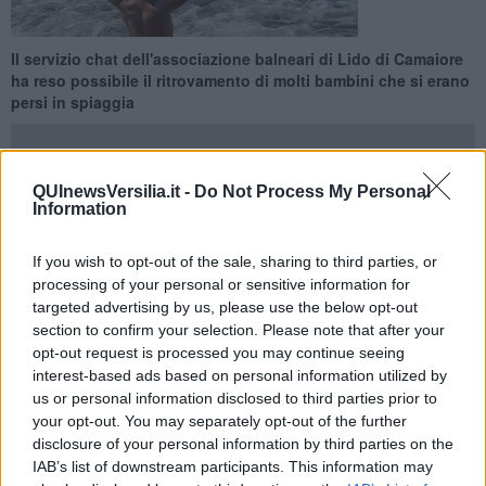
Il servizio chat dell'associazione balneari di Lido di Camaiore
ha reso possibile il ritrovamento di molti bambini che si erano
persi in spiaggia
QUInewsVersilia.it -
Do Not Process My Personal
Information
CAMAIORE —
Sono più di 50 i bambini che durante l'estate si sono
persi sulla spiaggia e ritrovati in pochi minuti grazie al servizio ''Sos
If you wish to opt-out of the sale, sharing to third parties, or
bimbi'' dell'associazione balneari di Lido di Camaiore. Di media
processing of your personal or sensitive information for
sono bastati quattro minuti perché il bimbo tornasse dai genitori.
targeted advertising by us, please use the below opt-out
Luglio è stato il mese con più bambini ritrovati. Su un totale di
section to confirm your selection. Please note that after your
cinquantacinque bambini persi, ben ventiquattro hanno riguardato il
opt-out request is processed you may continue seeing
mese di luglio, ventuno quello agosto, uno a settembre, uno a
interest-based ads based on personal information utilized by
maggio ed otto a giugno.
us or personal information disclosed to third parties prior to
your opt-out. You may separately opt-out of the further
''Sos bimbi'' funziona con una chat su whatsApp alla quale sono
iscritti i bagnini e i gestori degli stabilimenti di Lido, ma anche
disclosure of your personal information by third parties on the
polizia municipale, carabinieri e polizia di stato e diversi albergatori.
IAB’s list of downstream participants. This information may